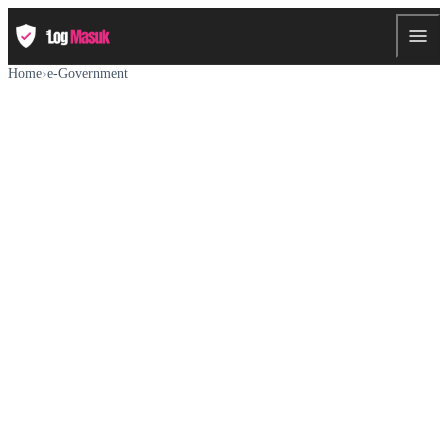
Home
›
e-Government