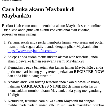
Cara buka akaun Maybank di
Maybank2u
Berikut ialah caran untuk membuka akaun Maybank secara online.
Tidah kisa anda gunakan akaun konvensional atau
Islamic
,
prosesnya sama samaja.
Pertama sekali anda perlu membuka laman web sesawang portal
rasmi untuk segala aktiviti anda dengan pihak Maybank iaitu
https://www.maybank2u.com.my
Selepas anda sudah memasukkan alamat web tersebut , anda
akan dibawa ke laman sesawang rasmi Maybank2u
Kemudian , pada bahagian atas kanan laman Maybank2u , anda
perlu mencari butang yang tertera perkataan
REGISTER NOW
dan anda klik butang tersebut
Apabila anda klik butang tersebut anda akan dibawa ke ruang
halaman
CARD/ACCESS NUMBER
di mana anda harus
memasukkan nombor akaun Maybank anda yang mengandungi
12 digit
Kemudian, teruskan cara buka akaun Maybank ini dengan
melihat pada pada ruangan PIN. Di sini, anda masukkan nombor