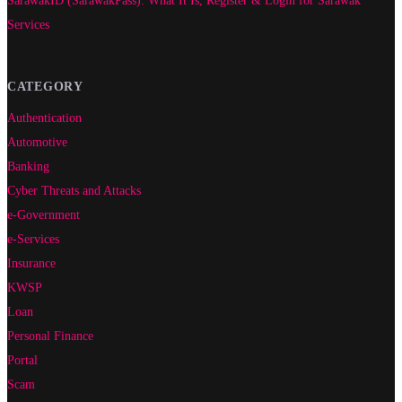
SarawakID (SarawakPass): What It Is, Register & Login for Sarawak
Services
CATEGORY
Authentication
Automotive
Banking
Cyber Threats and Attacks
e-Government
e-Services
Insurance
KWSP
Loan
Personal Finance
Portal
Scam