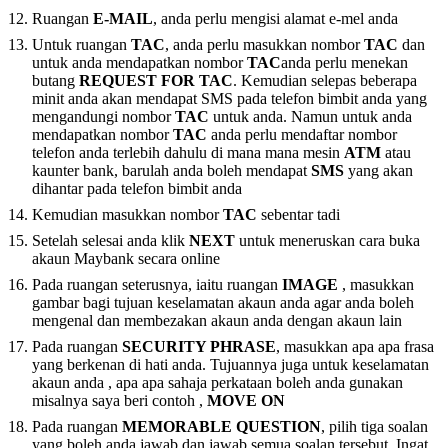
Ruangan
E-MAIL
, anda perlu mengisi alamat e-mel anda
Untuk ruangan
TAC
, anda perlu masukkan nombor
TAC
dan
untuk anda mendapatkan nombor
TAC
anda perlu menekan
butang
REQUEST FOR TAC
. Kemudian selepas beberapa
minit anda akan mendapat SMS pada telefon bimbit anda yang
mengandungi nombor
TAC
untuk anda. Namun untuk anda
mendapatkan nombor
TAC
anda perlu mendaftar nombor
telefon anda terlebih dahulu di mana mana mesin
ATM
atau
kaunter bank, barulah anda boleh mendapat
SMS
yang akan
dihantar pada telefon bimbit anda
Kemudian masukkan nombor
TAC
sebentar tadi
Setelah selesai anda klik
NEXT
untuk meneruskan cara buka
akaun Maybank secara online
Pada ruangan seterusnya, iaitu ruangan
IMAGE
, masukkan
gambar bagi tujuan keselamatan akaun anda agar anda boleh
mengenal dan membezakan akaun anda dengan akaun lain
Pada ruangan
SECURITY PHRASE
, masukkan apa apa frasa
yang berkenan di hati anda. Tujuannya juga untuk keselamatan
akaun anda , apa apa sahaja perkataan boleh anda gunakan
misalnya saya beri contoh ,
MOVE ON
Pada ruangan
MEMORABLE QUESTION
, pilih tiga soalan
yang boleh anda jawab dan jawab semua soalan tersebut. Ingat