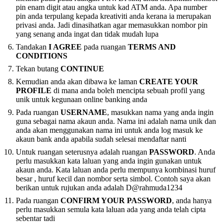
pin enam digit atau angka untuk kad ATM anda. Apa number
pin anda terpulang kepada kreativiti anda kerana ia merupakan
privasi anda. Jadi dinasihatkan agar memasukkan nombor pin
yang senang anda ingat dan tidak mudah lupa
Tandakan
I AGREE
pada ruangan
TERMS AND
CONDITIONS
Tekan butang
CONTINUE
Kemudian anda akan dibawa ke laman
CREATE YOUR
PROFILE
di mana anda boleh mencipta sebuah profil yang
unik untuk kegunaan online banking anda
Pada ruangan
USERNAME
, masukkan nama yang anda ingin
guna sebagai nama akaun anda. Nama ini adalah nama unik dan
anda akan menggunakan nama ini untuk anda log masuk ke
akaun bank anda apabila sudah selesai mendaftar nanti
Untuk ruangan seterusnya adalah ruangan
PASSWORD
. Anda
perlu masukkan kata laluan yang anda ingin gunakan untuk
akaun anda. Kata laluan anda perlu mempunya kombinasi huruf
besar , huruf kecil dan nombor serta simbol. Contoh saya akan
berikan untuk rujukan anda adalah D@rahmuda1234
Pada ruangan
CONFIRM YOUR PASSWORD
, anda hanya
perlu masukkan semula kata laluan ada yang anda telah cipta
sebentar tadi