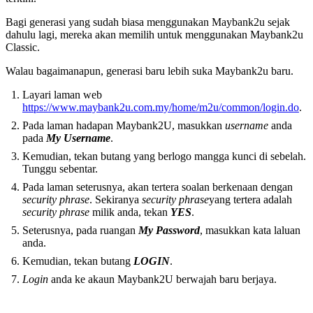
Bagi generasi yang sudah biasa menggunakan Maybank2u sejak
dahulu lagi, mereka akan memilih untuk menggunakan Maybank2u
Classic.
Walau bagaimanapun, generasi baru lebih suka Maybank2u baru.
Layari laman web
https://www.maybank2u.com.my/home/m2u/common/login.do
.
Pada laman hadapan Maybank2U, masukkan
username
anda
pada
My Username
.
Kemudian, tekan butang yang berlogo mangga kunci di sebelah.
Tunggu sebentar.
Pada laman seterusnya, akan tertera soalan berkenaan dengan
security phrase
. Sekiranya
security phrase
yang tertera adalah
security phrase
milik anda, tekan
YES
.
Seterusnya, pada ruangan
My Password
, masukkan kata laluan
anda.
Kemudian, tekan butang
LOGIN
.
Login
anda ke akaun Maybank2U berwajah baru berjaya.