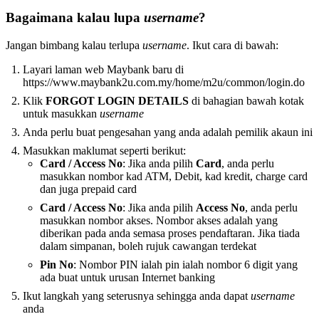
Bagaimana kalau lupa
username
?
Jangan bimbang kalau terlupa
username
. Ikut cara di bawah:
Layari laman web Maybank baru di
https://www.maybank2u.com.my/home/m2u/common/login.do
Klik
FORGOT LOGIN DETAILS
di bahagian bawah kotak
untuk masukkan
username
Anda perlu buat pengesahan yang anda adalah pemilik akaun ini
Masukkan maklumat seperti berikut:
Card / Access No
: Jika anda pilih
Card
, anda perlu
masukkan nombor kad ATM, Debit, kad kredit, charge card
dan juga prepaid card
Card / Access No
: Jika anda pilih
Access No
, anda perlu
masukkan nombor akses. Nombor akses adalah yang
diberikan pada anda semasa proses pendaftaran. Jika tiada
dalam simpanan, boleh rujuk cawangan terdekat
Pin No
: Nombor PIN ialah pin ialah nombor 6 digit yang
ada buat untuk urusan Internet banking
Ikut langkah yang seterusnya sehingga anda dapat
username
anda