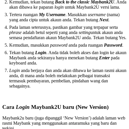
Kemudian, tekan butang
Back to the classic Maybank2U
. Anda
akan dibawa ke paparan
login
untuk Maybank2U versi lama.
Tertera ruangan
My Username
. Masukkan
username
(nama)
yang anda cipta untuk akaun anda. Tekan butang
Next
.
Pada laman seterusnya, pastikan gambar yang terpapar serta
phrase
adalah betul seperti yang anda
setting
untuk akaun anda
semasa pendaftaran akaun Maybank2U anda. Tekan butang Yes.
Kemudian, masukkan
password
anda pada ruangan
Password
.
Tekan butang
Login
. Anda tidak boleh akses dan login ke akaun
Maybank anda sekiranya hanya menekan butang
Enter
pada
keyboard anda.
Login
anda berjaya dan anda akan dibawa ke laman rasmi akaun
anda, di mana anda boleh melakukan pelbagai transaksi
termasuk pembayaran, pembelian, pindahan wang dan
sebagainya.
Cara
Login
Maybank2U baru (New Version)
Maybank2u baru (juga dipanggil ‘New Version’) adalah laman web
rasmi Maybank yang menggunakan antaramuka yang baru dan
terkini.