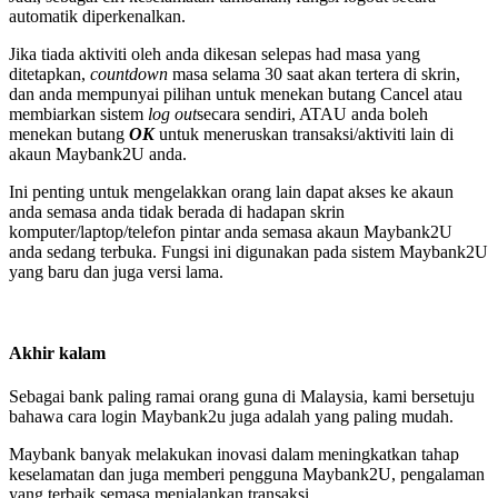
automatik diperkenalkan.
Jika tiada aktiviti oleh anda dikesan selepas had masa yang
ditetapkan,
countdown
masa selama 30 saat akan tertera di skrin,
dan anda mempunyai pilihan untuk menekan butang Cancel atau
membiarkan sistem
log out
secara sendiri, ATAU anda boleh
menekan butang
OK
untuk meneruskan transaksi/aktiviti lain di
akaun Maybank2U anda.
Ini penting untuk mengelakkan orang lain dapat akses ke akaun
anda semasa anda tidak berada di hadapan skrin
komputer/laptop/telefon pintar anda semasa akaun Maybank2U
anda sedang terbuka. Fungsi ini digunakan pada sistem Maybank2U
yang baru dan juga versi lama.
Akhir kalam
Sebagai bank paling ramai orang guna di Malaysia, kami bersetuju
bahawa cara login Maybank2u juga adalah yang paling mudah.
Maybank banyak melakukan inovasi dalam meningkatkan tahap
keselamatan dan juga memberi pengguna Maybank2U, pengalaman
yang terbaik semasa menjalankan transaksi.