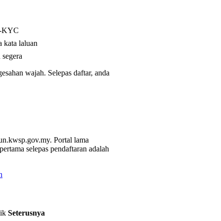
 e-KYC
 kata laluan
 segera
ahan wajah. Selepas daftar, anda
aun.kwsp.gov.my. Portal lama
pertama selepas pendaftaran adalah
n
lik
Seterusnya