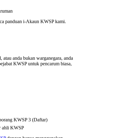
aruman
, baca panduan i-Akaun KWSP kami.
l, atau anda bukan warganegara, anda
di pejabat KWSP untuk pencarum biasa,
 borang KWSP 3 (Daftar)
or ahli KWSP