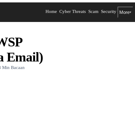
Home
Cyber Threats
Scam
Security
More
▾
KWSP
a Email)
3 Min Bacaan