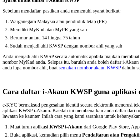
Syarat untuk daftar i-Akaun KWSP
Sebelum mendaftar, pastikan anda memenuhi syarat berikut:
Warganegara Malaysia atau penduduk tetap (PR)
Memiliki MyKad atau MyPR yang sah
Berumur antara 14 hingga 75 tahun
Sudah menjadi ahli KWSP dengan nombor ahli yang sah
Anda menjadi ahli KWSP secara automatik apabila majikan membuat
nombor MyKad anda. Selepas itu, barulah anda boleh daftar i-Akaun 
anda lupa nombor ahli, buat
semakan nombor akaun KWSP
dahulu s
Cara daftar i-Akaun KWSP guna aplikasi
e-KYC bermaksud pengesahan identiti secara elektronik menerusi t
aplikasi KWSP i-Akaun. Kaedah ini membenarkan anda daftar dari rum
lawatan ke kaunter. Inilah cara yang kami sarankan untuk kebanyaka
Muat turun aplikasi
KWSP i-Akaun
dari Google Play Store, Ap
Buka aplikasi, kemudian pilih menu
Pendaftaran atau Pengakt