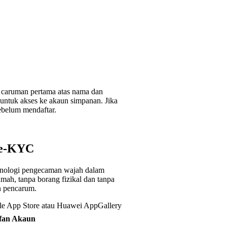
 caruman pertama atas nama dan
untuk akses ke akaun simpanan. Jika
ebelum mendaftar.
 e-KYC
eknologi pengecaman wajah dalam
ah, tanpa borang fizikal dan tanpa
n pencarum.
ple App Store atau Huawei AppGallery
ifan Akaun