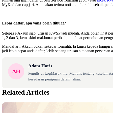
Pilihan lain ialah daftar di Self Service Terminal (SST) atau
kiosk K
MyKad dan cap jari. Anda akan terima notis nombor ahli sebaik penda
Lepas daftar, apa yang boleh dibuat?
Selepas i-Akaun siap, urusan KWSP jadi mudah. Anda boleh lihat p
1, 2 dan 3, kemaskini maklumat peribadi, dan buat permohonan peng
Mendaftar i-Akaun bukan sekadar formaliti. Ia kunci kepada hampir
jadi lebih cepat anda daftar, lebih senang urusan simpanan persaraan a
Adam Haris
AH
Penulis di LogMasuk.my. Menulis tentang keselamatan
kesedaran penipuan dalam talian.
Related Articles