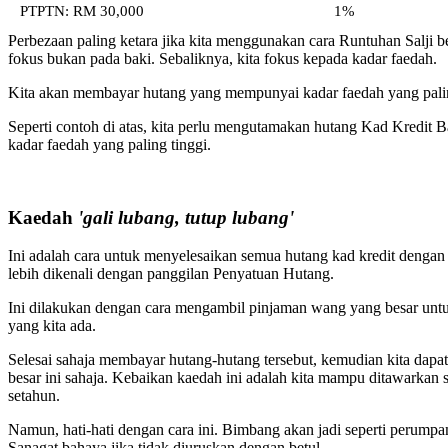
PTPTN: RM 30,000
1%
Perbezaan paling ketara jika kita menggunakan cara Runtuhan Salji be
fokus bukan pada baki. Sebaliknya, kita fokus kepada kadar faedah.
Kita akan membayar hutang yang mempunyai kadar faedah yang palin
Seperti contoh di atas, kita perlu mengutamakan hutang Kad Kredit 
kadar faedah yang paling tinggi.
Kaedah
'gali lubang, tutup lubang'
Ini adalah cara untuk menyelesaikan semua hutang kad kredit dengan
lebih dikenali dengan panggilan Penyatuan Hutang.
Ini dilakukan dengan cara mengambil pinjaman wang yang besar un
yang kita ada.
Selesai sahaja membayar hutang-hutang tersebut, kemudian kita dap
besar ini sahaja. Kebaikan kaedah ini adalah kita mampu ditawarkan
setahun.
Namun, hati-hati dengan cara ini. Bimbang akan jadi seperti perump
Sanagat bahaya jika tidak diuruskan dengan betul.