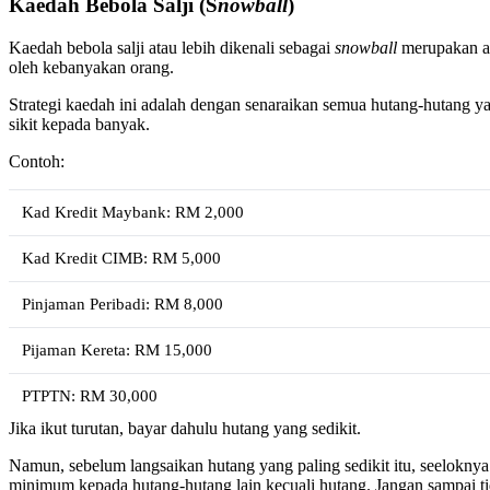
Kaedah Bebola Salji (S
nowball
)
Kaedah bebola salji atau lebih dikenali sebagai
snowball
merupakan a
oleh kebanyakan orang.
Strategi kaedah ini adalah dengan senaraikan semua hutang-hutang ya
sikit kepada banyak.
Contoh:
Kad Kredit Maybank: RM 2,000
Kad Kredit CIMB: RM 5,000
Pinjaman Peribadi: RM 8,000
Pijaman Kereta: RM 15,000
PTPTN: RM 30,000
Jika ikut turutan, bayar dahulu hutang yang sedikit.
Namun, sebelum langsaikan hutang yang paling sedikit itu, seelokny
minimum kepada hutang-hutang lain kecuali hutang. Jangan sampai ti