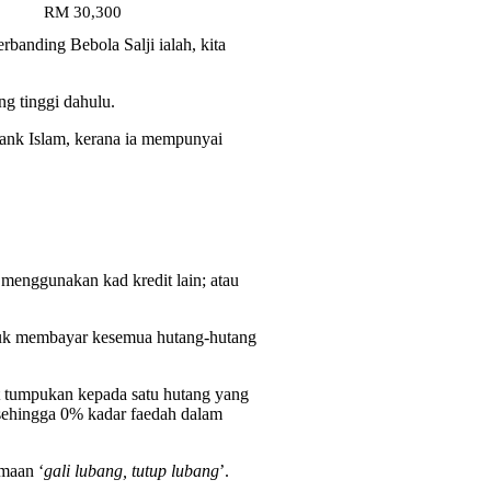
RM 30,300
rbanding Bebola Salji ialah, kita
g tinggi dahulu.
Bank Islam, kerana ia mempunyai
 menggunakan kad kredit lain; atau
tuk membayar kesemua hutang-hutang
at tumpukan kepada satu hutang yang
 sehingga 0% kadar faedah dalam
amaan ‘
gali lubang, tutup lubang
’.