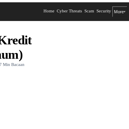
Home
Cyber Threats
Scam
Security
More
▾
Kredit
mum)
7 Min Bacaan