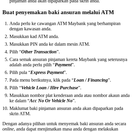
pinjaman anda akan dipaparkan pada skrin anda.
Buat penyemakan baki ansuran melalui ATM
Anda perlu ke cawangan ATM Maybank yang berhampiran
dengan kawasan anda.
Masukkan kad ATM anda.
Masukkan PIN anda ke dalam mesin ATM.
Pilih “
Other Transaction
”.
Cara semak ansuran pinjaman kereta Maybank yang seterusnya
adalah anda perlu pilih “
Payment
”.
Pilih pula “
Express Payment
”.
Pada menu berikutnya, klik pada “
Loan / Financing
”.
Pilih “
Vehicle Loan / Hire Purchase
”.
Masukkan nombor plat kenderaan anda atau nombor akaun anda
ke dalam “
Acc No Or Vehicle No
”.
Maklumat baki pinjaman ansuran anda akan dipaparkan pada
skrin ATM.
Dengan adanya pilihan untuk menyemak baki ansuran anda secara
online
, anda dapat menjimatkan masa anda dengan melakukan