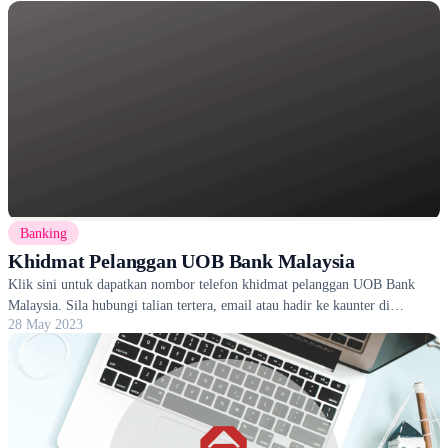
Banking
Khidmat Pelanggan UOB Bank Malaysia
Klik sini untuk dapatkan nombor telefon khidmat pelanggan UOB Bank
Malaysia. Sila hubungi talian tertera, email atau hadir ke kaunter di
28 May 2023
cawangan terdekat.