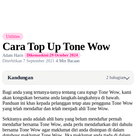
Utilities
Cara Top Up Tone Wow
Adam Haris
·
·
Dikemaskini:
29 October 2024
Diterbitkan
7 September 2021
·
4 Min Bacaan
Kandungan
2 bahagian
Bagi anda yang tertanya-tanya tentang cara
topup
Tone Wow, kami
akan kongsikan bersama anda langkah-langkahnya di bawah.
Panduan ini khas kepada pelanggan tetap atau pengguna Tone Wow
yang telah mendaftar dan telah menjadi ahli Tone Wow.
Sekiranya anda adalah ahli baru yang belum mendaftar pernah
mendaftar bersama Tone Wow, anda perlu mendaftarkan diri dahulu
bersama Tone Wow agar maklumat diri anda disimpan di dalam
database
maklumat Tone Wow. Jika maklumat anda tiada di dalam