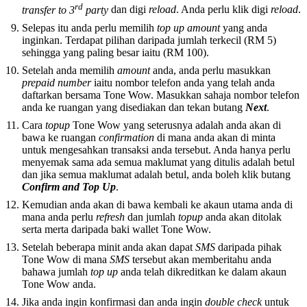
rd
transfer to 3
party
dan digi
reload
. Anda perlu klik digi
reload
.
Selepas itu anda perlu memilih
top up amount
yang anda
inginkan. Terdapat pilihan daripada jumlah terkecil (RM 5)
sehingga yang paling besar iaitu (RM 100).
Setelah anda memilih
amount
anda, anda perlu masukkan
prepaid number
iaitu nombor telefon anda yang telah anda
daftarkan bersama Tone Wow. Masukkan sahaja nombor telefon
anda ke ruangan yang disediakan dan tekan butang
Next
.
Cara
topup
Tone Wow yang seterusnya adalah anda akan di
bawa ke ruangan
confirmation
di mana anda akan di minta
untuk mengesahkan transaksi anda tersebut. Anda hanya perlu
menyemak sama ada semua maklumat yang ditulis adalah betul
dan jika semua maklumat adalah betul, anda boleh klik butang
Confirm and Top Up
.
Kemudian anda akan di bawa kembali ke akaun utama anda di
mana anda perlu
refresh
dan jumlah
topup
anda akan ditolak
serta merta daripada baki wallet Tone Wow.
Setelah beberapa minit anda akan dapat
SMS
daripada pihak
Tone Wow di mana
SMS
tersebut akan memberitahu anda
bahawa jumlah
top up
anda telah dikreditkan ke dalam akaun
Tone Wow anda.
Jika anda ingin konfirmasi dan anda ingin
double check
untuk