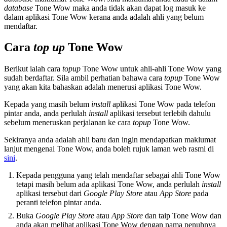
database
Tone Wow maka anda tidak akan dapat log masuk ke
dalam aplikasi Tone Wow kerana anda adalah ahli yang belum
mendaftar.
Cara
top up
Tone Wow
Berikut ialah cara
topup
Tone Wow untuk ahli-ahli Tone Wow yang
sudah berdaftar. Sila ambil perhatian bahawa cara
topup
Tone Wow
yang akan kita bahaskan adalah menerusi aplikasi Tone Wow.
Kepada yang masih belum
install
aplikasi Tone Wow pada telefon
pintar anda, anda perlulah
install
aplikasi tersebut terlebih dahulu
sebelum meneruskan perjalanan ke cara
topup
Tone Wow.
Sekiranya anda adalah ahli baru dan ingin mendapatkan maklumat
lanjut mengenai Tone Wow, anda boleh rujuk laman web rasmi di
sini
.
Kepada pengguna yang telah mendaftar sebagai ahli Tone Wow
tetapi masih belum ada aplikasi Tone Wow, anda perlulah
install
aplikasi tersebut dari
Google Play Store
atau
App Store
pada
peranti telefon pintar anda.
Buka
Google Play Store
atau
App Store
dan taip Tone Wow dan
anda akan melihat aplikasi Tone Wow dengan nama penuhnya