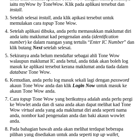
iaitu myWow
by
ToneWow. Klik pada aplikasi tersebut dan
install
.
Setelah selesai
install
, anda klik apikasi tersebut untuk
memulakan cara
topup
Tone Wow.
Setelah aplikasi dibuka, anda perlu memasukkan maklumat diri
anda iaitu maklumat kad pengenalan anda (
identification
number
) ke dalam ruangan yang tertulis “
Enter IC Number
” dan
klik butang
Next
setelah selesai.
Sekiranya anda belum mendaftar sebagai ahli Tone Wow
walaupun maklumat IC anda betul, anda tidak akan boleh log
masuk ke aplikasi tersebut kerana maklumat anda tiada dalam
database
Tone Wow.
Kemudian, anda perlu log masuk sekali lagi dengan
password
akaun Tone Wow anda dan klik
Login Now
untuk masuk ke
akaun Tone Wow anda.
Cara
topup
Tone Wow yang berikutnya adalah anda perlu pergi
ke Wowlet anda dan di sana anda akan dapat melihat kad Tone
Wow
virtual
anda yang ada maklumat diri anda seperti nama
anda, nombor kad pengenalan anda dan baki akaun wowlet
anda.
Pada bahagian bawah anda akan melihat terdapat beberapa
pilihan yang disediakan untuk anda seperti
top up wallet,