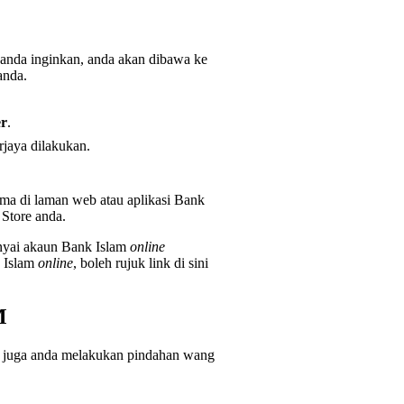
anda inginkan, anda akan dibawa ke
anda.
er
.
rjaya dilakukan.
ma di laman web atau aplikasi Bank
 Store anda.
nyai akaun Bank Islam
online
k Islam
online
, boleh rujuk link di sini
M
h juga anda melakukan pindahan wang