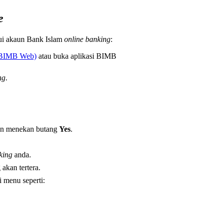
e
ui akaun Bank Islam
online banking
:
(BIMB Web)
atau buka aplikasi BIMB
ng
.
n menekan butang
Yes
.
king
anda.
akan tertera.
 menu seperti: