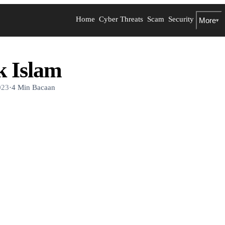
Home
Cyber Threats
Scam
Security
More
▾
k Islam
023
·
4 Min Bacaan