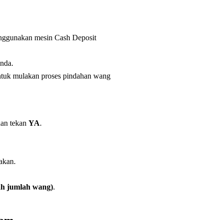
nggunakan mesin Cash Deposit
nda.
untuk mulakan proses pindahan wang
an tekan
YA
.
akan.
 jumlah wang)
.