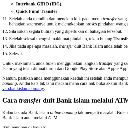
Interbank GIRO (IBG)
.
Quick Fund Transfer
.
Setelah anda memilih dan menekan klik pada menu
transfer
yang 
bahagian seterusnya untuk melengkapkan proses pindahan wang 
Sila isikan segala butiran yang diperlukan di bahagian tersebut.
Setelah selesai mengisi maklumat pindahan, tekan butang
Transf
Jika tiada apa-apa masalah,
transfer
duit Bank Islam anda telah be
Selesai.
Untuk makluman, anda boleh menggunakan langkah
transfer
yang sa
Islam yang telah dimuat turun dari Google Play Store atau Apple App
Namun, pastikan anda menggunakan kaedah ini setelah anda mempu
banking
. Andai kata tak tahu macam mana cara nak buka akaun Ban
vao.bankislam.com.my
.
Cara
transfer
duit Bank Islam melalui AT
Kalau tak ada Bank Islam
online banking
tak menjadi masalah. Bole
Bank Islam anda melalui ATM.
Ikuti panduan di bawah: