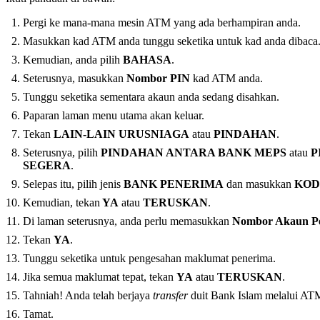
Pergi ke mana-mana mesin ATM yang ada berhampiran anda.
Masukkan kad ATM anda tunggu seketika untuk kad anda dibaca
Kemudian, anda pilih
BAHASA
.
Seterusnya, masukkan
Nombor PIN
kad ATM anda.
Tunggu seketika sementara akaun anda sedang disahkan.
Paparan laman menu utama akan keluar.
Tekan
LAIN-LAIN URUSNIAGA
atau
PINDAHAN
.
Seterusnya, pilih
PINDAHAN ANTARA BANK MEPS
atau
P
SEGERA
.
Selepas itu, pilih jenis
BANK PENERIMA
dan masukkan
KOD
Kemudian, tekan
YA
atau
TERUSKAN
.
Di laman seterusnya, anda perlu memasukkan
Nombor Akaun P
Tekan
YA
.
Tunggu seketika untuk pengesahan maklumat penerima.
Jika semua maklumat tepat, tekan
YA
atau
TERUSKAN
.
Tahniah! Anda telah berjaya
transfer
duit Bank Islam melalui AT
Tamat.