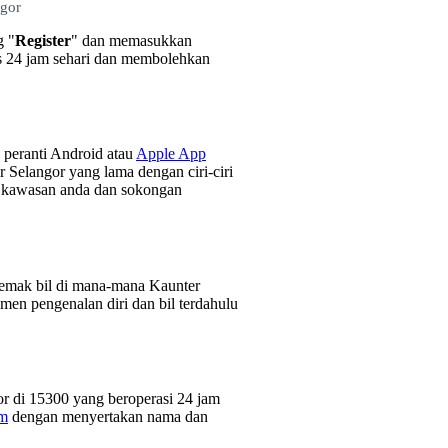
ngor
g "
Register
" dan memasukkan
ses 24 jam sehari dan membolehkan
 peranti Android atau
Apple App
r Selangor yang lama dengan ciri-ciri
i kawasan anda dan sokongan
yemak bil di mana-mana Kaunter
en pengenalan diri dan bil terdahulu
r di 15300 yang beroperasi 24 jam
om
dengan menyertakan nama dan