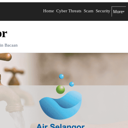
Home
Cyber Threats
Scam
Security
More
▾
or
in Bacaan