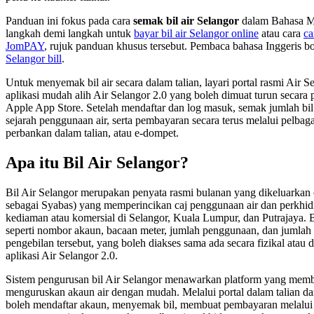
Panduan ini fokus pada cara
semak bil air Selangor
dalam Bahasa Me
langkah demi langkah untuk
bayar bil air Selangor online
atau cara
ca
JomPAY
, rujuk panduan khusus tersebut. Pembaca bahasa Inggeris b
Selangor bill
.
Untuk menyemak bil air secara dalam talian, layari portal rasmi Air S
aplikasi mudah alih Air Selangor 2.0 yang boleh dimuat turun secara
Apple App Store. Setelah mendaftar dan log masuk, semak jumlah bil 
sejarah penggunaan air, serta pembayaran secara terus melalui pelbaga
perbankan dalam talian, atau e-dompet.
Apa itu Bil Air Selangor?
Bil Air Selangor merupakan penyata rasmi bulanan yang dikeluarkan 
sebagai Syabas) yang memperincikan caj penggunaan air dan perkhid
kediaman atau komersial di Selangor, Kuala Lumpur, dan Putrajaya. 
seperti nombor akaun, bacaan meter, jumlah penggunaan, dan jumlah 
pengebilan tersebut, yang boleh diakses sama ada secara fizikal atau di
aplikasi Air Selangor 2.0.
Sistem pengurusan bil Air Selangor menawarkan platform yang mem
menguruskan akaun air dengan mudah. Melalui portal dalam talian dan
boleh mendaftar akaun, menyemak bil, membuat pembayaran melalui