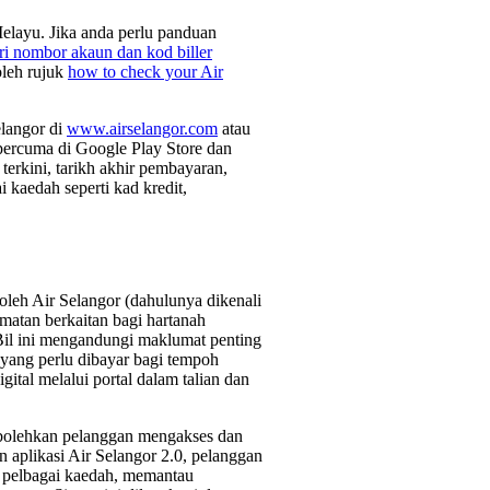
layu. Jika anda perlu panduan
ri nombor akaun dan kod biller
oleh rujuk
how to check your Air
elangor di
www.airselangor.com
atau
 percuma di Google Play Store dan
terkini, tarikh akhir pembayaran,
i kaedah seperti kad kredit,
oleh Air Selangor (dahulunya dikenali
matan berkaitan bagi hartanah
Bil ini mengandungi maklumat penting
yang perlu dibayar bagi tempoh
gital melalui portal dalam talian dan
bolehkan pelanggan mengakses dan
 aplikasi Air Selangor 2.0, pelanggan
 pelbagai kaedah, memantau