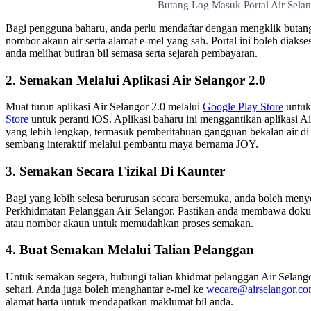
Butang Log Masuk Portal Air Sela
Bagi pengguna baharu, anda perlu mendaftar dengan mengklik butan
nombor akaun air serta alamat e-mel yang sah. Portal ini boleh diak
anda melihat butiran bil semasa serta sejarah pembayaran.
2. Semakan Melalui Aplikasi Air Selangor 2.0
Muat turun aplikasi Air Selangor 2.0 melalui
Google Play Store
untuk
Store
untuk peranti iOS. Aplikasi baharu ini menggantikan aplikasi Ai
yang lebih lengkap, termasuk pemberitahuan gangguan bekalan air d
sembang interaktif melalui pembantu maya bernama JOY.
3. Semakan Secara Fizikal Di Kaunter
Bagi yang lebih selesa berurusan secara bersemuka, anda boleh men
Perkhidmatan Pelanggan Air Selangor. Pastikan anda membawa dokum
atau nombor akaun untuk memudahkan proses semakan.
4. Buat Semakan Melalui Talian Pelanggan
Untuk semakan segera, hubungi talian khidmat pelanggan Air Selango
sehari. Anda juga boleh menghantar e-mel ke
wecare@airselangor.c
alamat harta untuk mendapatkan maklumat bil anda.