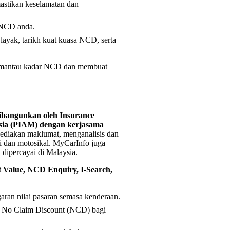
tikan keselamatan dan
 NCD anda.
ayak, tarikh kuat kuasa NCD, serta
emantau kadar NCD dan membuat
dibangunkan oleh Insurance
ysia (PIAM) dengan kerjasama
diakan maklumat, menganalisis dan
ori dan motosikal. MyCarInfo juga
 dipercayai di Malaysia.
 Value, NCD Enquiry, I-Search,
an nilai pasaran semasa kenderaan.
 No Claim Discount (NCD) bagi