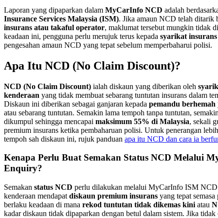
Laporan yang dipaparkan dalam
MyCarInfo NCD
adalah berdasarka
Insurance Services Malaysia (ISM)
. Jika amaun NCD telah ditarik b
insurans atau takaful operator
, maklumat tersebut mungkin tidak 
keadaan ini, pengguna perlu merujuk terus kepada
syarikat insurans
pengesahan amaun NCD yang tepat sebelum memperbaharui polisi.
Apa Itu NCD (No Claim Discount)?
NCD (No Claim Discount)
ialah diskaun yang diberikan oleh
syari
kenderaan
yang tidak membuat sebarang tuntutan insurans dalam tem
Diskaun ini diberikan sebagai ganjaran kepada
pemandu berhemah
atau sebarang tuntutan. Semakin lama tempoh tanpa tuntutan, semaki
dikumpul sehingga mencapai
maksimum 55% di Malaysia
, sekali
premium insurans ketika pembaharuan polisi. Untuk penerangan lebih
tempoh sah diskaun ini, rujuk panduan
apa itu NCD dan cara ia berfu
Kenapa Perlu Buat Semakan Status NCD Melalui 
Enquiry?
Semakan
status NCD
perlu dilakukan melalui MyCarInfo ISM NCD 
kenderaan mendapat
diskaun premium insurans
yang tepat semasa 
berlaku keadaan di mana
rekod tuntutan tidak dikemas kini
atau
N
kadar diskaun tidak dipaparkan dengan betul dalam sistem. Jika tidak