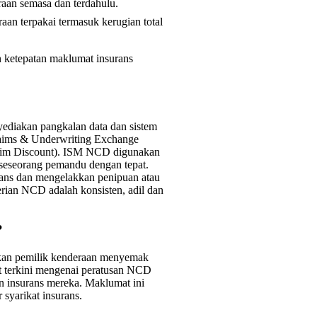
aan semasa dan terdahulu.
n terpakai termasuk kerugian total
 ketepatan maklumat insurans
yediakan pangkalan data dan sistem
Claims & Underwriting Exchange
aim Discount). ISM NCD digunakan
 seseorang pemandu dengan tepat.
rans dan mengelakkan penipuan atau
ian NCD adalah konsisten, adil dan
?
kan pemilik kenderaan menyemak
 terkini mengenai peratusan NCD
n insurans mereka. Maklumat ini
syarikat insurans.