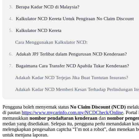
3.
Berapa Kadar NCD di Malaysia?
4.
Kalkulator NCD Kereta Untuk Pengiraan No Claim Discount
5.
Kalkulator NCD Kereta
Cara Menggunakan Kalkulator NCD:
6.
Adakah JPJ Terlibat dalam Pengurusan NCD Kenderaan?
7.
Bagaimana Cara Transfer NCD Apabila Tukar Kenderaan?
Adakah Kadar NCD Terjejas Jika Buat Tuntutan Insurans?
Adakah Kadar NCD Memberi Kesan Terhadap Perlindungan In
Pengguna boleh menyemak status
No Claim Discount (NCD)
melalu
di pautan
https://www.mycarinfo.com.my/NCDCheck/Online
. Porta
memasukkan
nombor pendaftaran kenderaan
dan
nombor pengen
medan yang disediakan. Selepas itu, pengguna perlu menandakan kot
melengkapkan pengesahan captcha “I’m not a robot”, dan menekan 
untuk menjana laporan.