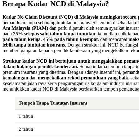
Berapa Kadar NCD di Malaysia?
Kadar No Claim Discount (NCD) di Malaysia meningkat secara p
pemanduan tanpa sebarang tuntutan insurans. Sistem ini diselia dan d
Am Malaysia (PIAM)
dan perlu dipatuhi oleh semua syarikat insu
pada
25% selepas satu tahun tanpa tuntutan
, kemudian naik kepa
pada tahun ketiga
,
45% pada tahun keempat
, dan mencapai
maks
lebih tanpa tuntutan insurans
. Dengan struktur ini, NCD berfungs
memberi ganjaran kepada pemilik kenderaan yang mengekalkan reko
Struktur kadar NCD ini bertujuan untuk menggalakkan peman
dalam kalangan pemilik kenderaan.
Semakin lama tempoh tanpa tun
premium insurans yang diterima. Dengan adanya insentif ini, peman
kemalangan
dan
mengekalkan rekod pemanduan yang baik
, sek
keselamatan jalan raya serta pengurangan risiko dalam industri insura
menunjukkan kadar NCD di Malaysia berdasarkan tempoh pemanduan 
Tempoh Tanpa Tuntutan Insurans
1 tahun
2 tahun