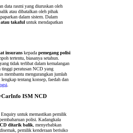
n data rasmi yang diuruskan oleh
alik atau dibatalkan oleh pihak
dipaparkan dalam sistem. Dalam
 atau takaful
untuk mendapatkan
kat insurans
kepada
pemegang polisi
poh tertentu, biasanya setahun.
yang tidak terlibat dalam kemalangan
n tinggi peratusan NCD yang
 gus membantu mengurangkan jumlah
 lengkap tentang konsep, faedah dan
ngsi
.
MyCarInfo ISM NCD
Enquiry untuk memastikan pemilik
pembaharuan polisi. Kadangkala
CD ditarik balik
, menyebabkan
 disemak, pemilik kenderaan berisiko