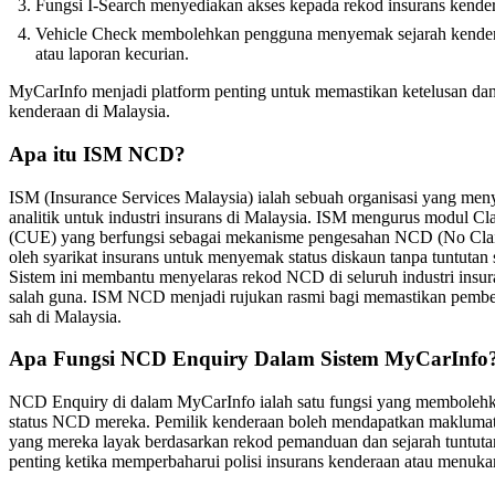
Fungsi I-Search menyediakan akses kepada rekod insurans kender
Vehicle Check membolehkan pengguna menyemak sejarah kenderaa
atau laporan kecurian.
MyCarInfo menjadi platform penting untuk memastikan ketelusan dan
kenderaan di Malaysia.
Apa itu ISM NCD?
ISM (Insurance Services Malaysia) ialah sebuah organisasi yang men
analitik untuk industri insurans di Malaysia. ISM mengurus modul 
(CUE) yang berfungsi sebagai mekanisme pengesahan NCD (No Cl
oleh syarikat insurans untuk menyemak status diskaun tanpa tuntutan
Sistem ini membantu menyelaras rekod NCD di seluruh industri insu
salah guna. ISM NCD menjadi rujukan rasmi bagi memastikan pember
sah di Malaysia.
Apa Fungsi NCD Enquiry Dalam Sistem MyCarInfo
NCD Enquiry di dalam MyCarInfo ialah satu fungsi yang memboleh
status NCD mereka. Pemilik kenderaan boleh mendapatkan maklumat
yang mereka layak berdasarkan rekod pemanduan dan sejarah tuntuta
penting ketika memperbaharui polisi insurans kenderaan atau menukar 