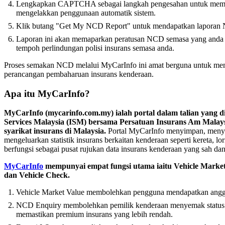
Lengkapkan CAPTCHA sebagai langkah pengesahan untuk memas
mengelakkan penggunaan automatik sistem.
Klik butang "Get My NCD Report" untuk mendapatkan laporan
Laporan ini akan memaparkan peratusan NCD semasa yang anda l
tempoh perlindungan polisi insurans semasa anda.
Proses semakan NCD melalui MyCarInfo ini amat berguna untuk m
perancangan pembaharuan insurans kenderaan.
Apa itu MyCarInfo?
MyCarInfo (mycarinfo.com.my) ialah portal dalam talian yang 
Services Malaysia (ISM) bersama Persatuan Insurans Am Mala
syarikat insurans di Malaysia.
Portal MyCarInfo menyimpan, menye
mengeluarkan statistik insurans berkaitan kenderaan seperti kereta, l
berfungsi sebagai pusat rujukan data insurans kenderaan yang sah dan
MyCarInfo
mempunyai empat fungsi utama iaitu Vehicle Market
dan Vehicle Check.
Vehicle Market Value membolehkan pengguna mendapatkan anggar
NCD Enquiry membolehkan pemilik kenderaan menyemak status
memastikan premium insurans yang lebih rendah.