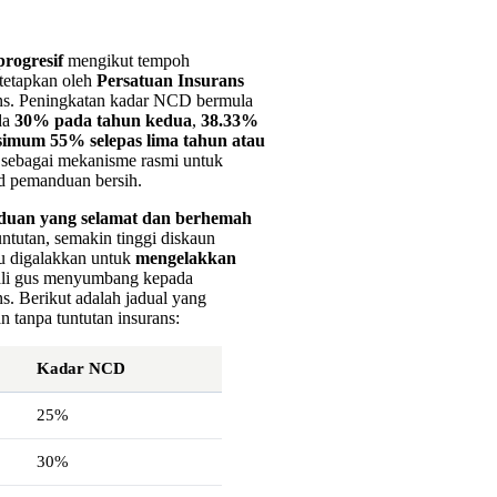
rogresif
mengikut tempoh
itetapkan oleh
Persatuan Insurans
rans. Peningkatan kadar NCD bermula
da
30% pada tahun kedua
,
38.33%
imum 55% selepas lima tahun atau
i sebagai mekanisme rasmi untuk
d pemanduan bersih.
duan yang selamat dan berhemah
tutan, semakin tinggi diskaun
du digalakkan untuk
mengelakkan
ali gus menyumbang kepada
ns. Berikut adalah jadual yang
tanpa tuntutan insurans:
Kadar NCD
25%
30%