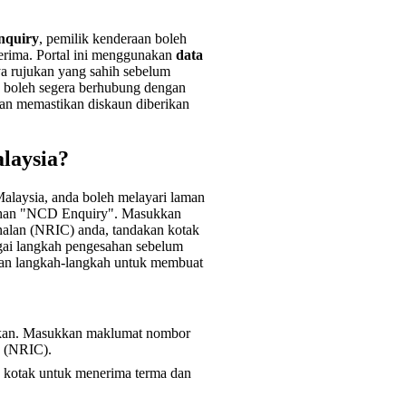
nquiry
, pemilik kenderaan boleh
erima. Portal ini menggunakan
data
a rujukan yang sahih sebelum
n boleh segera berhubung dengan
an memastikan diskaun diberikan
laysia?
laysia, anda boleh melayari laman
lihan "NCD Enquiry". Masukkan
alan (NRIC) anda, tandakan kotak
ai langkah pengesahan sebelum
aan langkah-langkah untuk membuat
akan. Masukkan maklumat nombor
n (NRIC).
 kotak untuk menerima terma dan