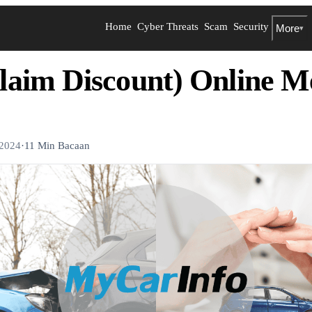
Home
Cyber Threats
Scam
Security
More
▾
aim Discount) Online 
 2024
·
11 Min Bacaan