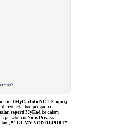
surans?
i portal
MyCarInfo NCD Enquiry
l ini membolehkan pengguna
alan seperti MyKad
ke dalam
ak persetujuan
Notis Privasi
,
butang
“GET MY NCD REPORT”