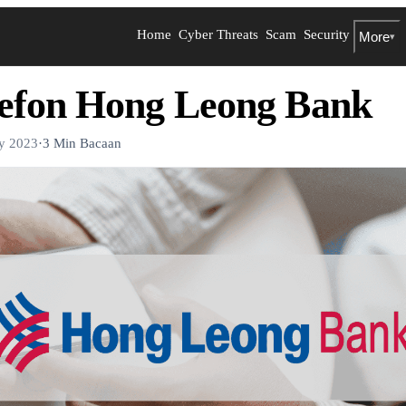
Home
Cyber Threats
Scam
Security
More
▾
efon Hong Leong Bank
ry 2023
·
3 Min Bacaan