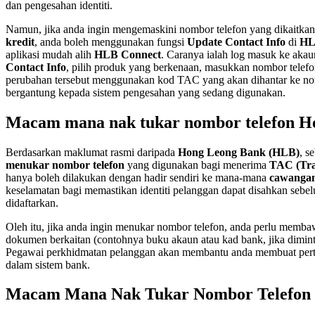
dan pengesahan identiti.
Namun, jika anda ingin mengemaskini nombor telefon yang dikaitkan 
kredit
, anda boleh menggunakan fungsi
Update Contact Info
di
HL
aplikasi mudah alih
HLB Connect
. Caranya ialah log masuk ke akau
Contact Info
, pilih produk yang berkenaan, masukkan nombor telef
perubahan tersebut menggunakan kod TAC yang akan dihantar ke no
bergantung kepada sistem pengesahan yang sedang digunakan.
Macam mana nak tukar nombor telefon H
Berdasarkan maklumat rasmi daripada
Hong Leong Bank (HLB)
, s
menukar nombor telefon
yang digunakan bagi menerima
TAC (Tra
hanya boleh dilakukan dengan hadir sendiri ke mana-mana
cawanga
keselamatan bagi memastikan identiti pelanggan dapat disahkan sebe
didaftarkan.
Oleh itu, jika anda ingin menukar nombor telefon, anda perlu memb
dokumen berkaitan (contohnya buku akaun atau kad bank, jika dimin
Pegawai perkhidmatan pelanggan akan membantu anda membuat pertu
dalam sistem bank.
Macam Mana Nak Tukar Nombor Telefon