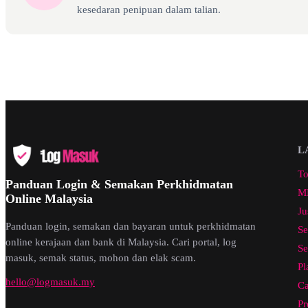
kesedaran penipuan dalam talian.
L
To
Panduan Login & Semakan Perkhidmatan
ML
Online Malaysia
Ju
Panduan login, semakan dan bayaran untuk perkhidmatan
Se
online kerajaan dan bank di Malaysia. Cari portal, log
Se
masuk, semak status, mohon dan elak scam.
Pl
hello@logmasuk.my
Ca
Pr