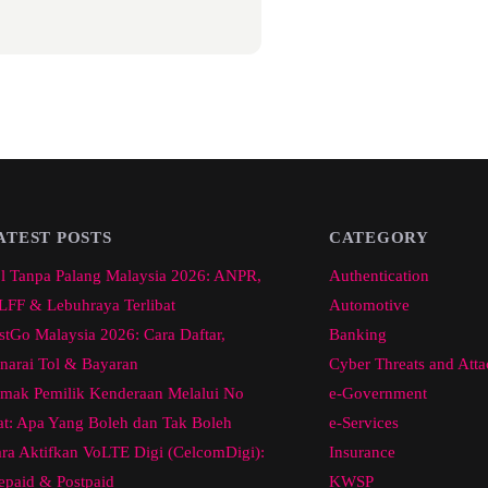
ATEST POSTS
CATEGORY
l Tanpa Palang Malaysia 2026: ANPR,
Authentication
FF & Lebuhraya Terlibat
Automotive
stGo Malaysia 2026: Cara Daftar,
Banking
narai Tol & Bayaran
Cyber Threats and Atta
mak Pemilik Kenderaan Melalui No
e-Government
at: Apa Yang Boleh dan Tak Boleh
e-Services
ra Aktifkan VoLTE Digi (CelcomDigi):
Insurance
epaid & Postpaid
KWSP