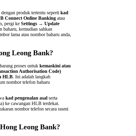
dengan produk tertentu seperti
kad
B Connect Online Banking
atau
n, pergi ke
Settings → Update
on baharu, kemudian sahkan
mbor lama atau nombor baharu anda,
ong Leong Bank?
ebarang proses untuk
kemaskini atau
nsaction Authorisation Code)
n HLB
. Ini adalah langkah
lum nombor telefon baharu
awa
kad pengenalan asal
serta
ta) ke cawangan HLB terdekat.
karan nombor telefon secara rasmi
 Hong Leong Bank?