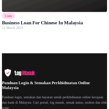
Loan
Business Loan For Chinese In Malaysia
12 March 2023
Panduan Login & Semakan Perkhidmatan Online
Malaysia
Panduan login, semakan dan bayaran untuk perkhidmatan online kerajaan
dan bank di Malaysia. Cari portal, log masuk, semak status, mohon dan elak
scam.