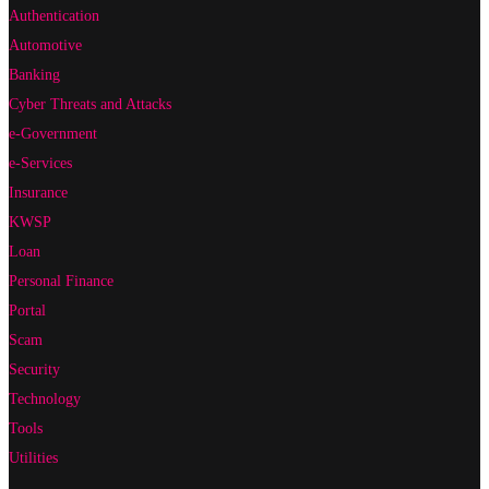
Authentication
Automotive
Banking
Cyber Threats and Attacks
e-Government
e-Services
Insurance
KWSP
Loan
Personal Finance
Portal
Scam
Security
Technology
Tools
Utilities