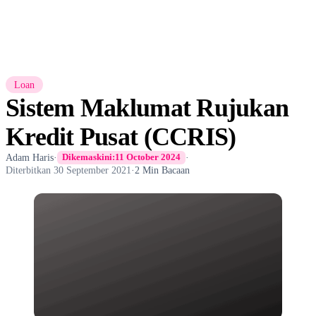
Loan
Sistem Maklumat Rujukan
Kredit Pusat (CCRIS)
Adam Haris
·
·
Dikemaskini:
11 October 2024
Diterbitkan
30 September 2021
·
2 Min Bacaan