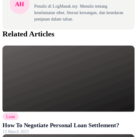
AH
Penulis di LogMasuk.my. Menulis tentang
keselamatan siber, literasi kewangan, dan kesedaran
penipuan dalam talian.
Related Articles
Loan
How To Negotiate Personal Loan Settlement?
13 March 2023