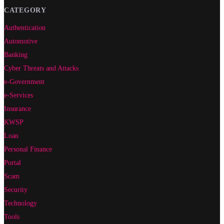
CATEGORY
Authentication
Automotive
Banking
Cyber Threats and Attacks
e-Government
e-Services
Insurance
KWSP
Loan
Personal Finance
Portal
Scam
Security
Technology
Tools