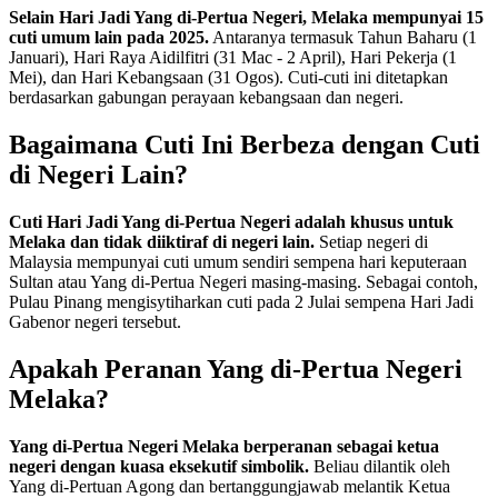
Selain Hari Jadi Yang di-Pertua Negeri, Melaka mempunyai 15
cuti umum lain pada 2025.
Antaranya termasuk Tahun Baharu (1
Januari), Hari Raya Aidilfitri (31 Mac - 2 April), Hari Pekerja (1
Mei), dan Hari Kebangsaan (31 Ogos). Cuti-cuti ini ditetapkan
berdasarkan gabungan perayaan kebangsaan dan negeri.
Bagaimana Cuti Ini Berbeza dengan Cuti
di Negeri Lain?
Cuti Hari Jadi Yang di-Pertua Negeri adalah khusus untuk
Melaka dan tidak diiktiraf di negeri lain.
Setiap negeri di
Malaysia mempunyai cuti umum sendiri sempena hari keputeraan
Sultan atau Yang di-Pertua Negeri masing-masing. Sebagai contoh,
Pulau Pinang mengisytiharkan cuti pada 2 Julai sempena Hari Jadi
Gabenor negeri tersebut.
Apakah Peranan Yang di-Pertua Negeri
Melaka?
Yang di-Pertua Negeri Melaka berperanan sebagai ketua
negeri dengan kuasa eksekutif simbolik.
Beliau dilantik oleh
Yang di-Pertuan Agong dan bertanggungjawab melantik Ketua