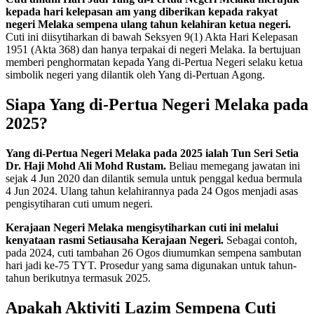
kepada hari kelepasan am yang diberikan kepada rakyat
negeri Melaka sempena ulang tahun kelahiran ketua negeri.
Cuti ini diisytiharkan di bawah Seksyen 9(1) Akta Hari Kelepasan
1951 (Akta 368) dan hanya terpakai di negeri Melaka. Ia bertujuan
memberi penghormatan kepada Yang di-Pertua Negeri selaku ketua
simbolik negeri yang dilantik oleh Yang di-Pertuan Agong.
Siapa Yang di-Pertua Negeri Melaka pada
2025?
Yang di-Pertua Negeri Melaka pada 2025 ialah Tun Seri Setia
Dr. Haji Mohd Ali Mohd Rustam.
Beliau memegang jawatan ini
sejak 4 Jun 2020 dan dilantik semula untuk penggal kedua bermula
4 Jun 2024. Ulang tahun kelahirannya pada 24 Ogos menjadi asas
pengisytiharan cuti umum negeri.
Kerajaan Negeri Melaka mengisytiharkan cuti ini melalui
kenyataan rasmi Setiausaha Kerajaan Negeri.
Sebagai contoh,
pada 2024, cuti tambahan 26 Ogos diumumkan sempena sambutan
hari jadi ke-75 TYT. Prosedur yang sama digunakan untuk tahun-
tahun berikutnya termasuk 2025.
Apakah Aktiviti Lazim Sempena Cuti