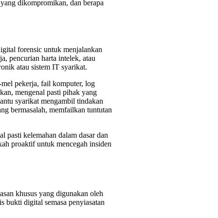
a yang dikompromikan, dan berapa
gital forensic untuk menjalankan
, pencurian harta intelek, atau
onik atau sistem IT syarikat.
mel pekerja, fail komputer, log
akan, mengenal pasti pihak yang
antu syarikat mengambil tindakan
 yang bermasalah, memfailkan tuntutan
al pasti kelemahan dalam dasar dan
h proaktif untuk mencegah insiden
rkakasan khusus yang digunakan oleh
s bukti digital semasa penyiasatan