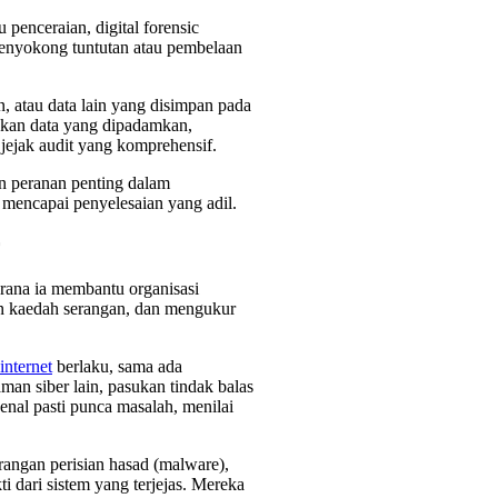
u penceraian, digital forensic
menyokong tuntutan atau pembelaan
 atau data lain yang disimpan pada
lihkan data yang dipadamkan,
jejak audit yang komprehensif.
an peranan penting dalam
mencapai penyelesaian yang adil.
erana ia membantu organisasi
n kaedah serangan, dan mengukur
internet
berlaku, sama ada
an siber lain, pasukan tindak balas
nal pasti punca masalah, menilai
erangan perisian hasad (malware),
i dari sistem yang terjejas. Mereka