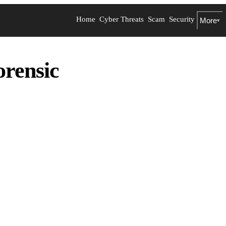
Home
Cyber Threats
Scam
Security
More
▾
orensic