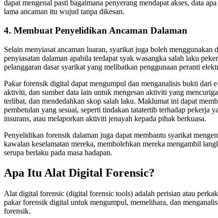
dapat mengenal pasti bagaimana penyerang mendapat akses, data ap
lama ancaman itu wujud tanpa dikesan.
4. Membuat Penyelidikan Ancaman Dalaman
Selain menyiasat ancaman luaran, syarikat juga boleh menggunakan di
penyiasatan dalaman apabila terdapat syak wasangka salah laku pekerja
pelanggaran dasar syarikat yang melibatkan penggunaan peranti elektr
Pakar forensik digital dapat mengumpul dan menganalisis bukti dari e-
aktiviti, dan sumber data lain untuk mengesan aktiviti yang mencurig
terlibat, dan mendedahkan skop salah laku. Maklumat ini dapat memb
pembetulan yang sesuai, seperti tindakan tatatertib terhadap pekerja
insurans, atau melaporkan aktiviti jenayah kepada pihak berkuasa.
Penyelidikan forensik dalaman juga dapat membantu syarikat mengen
kawalan keselamatan mereka, membolehkan mereka mengambil langka
serupa berlaku pada masa hadapan.
Apa Itu Alat Digital Forensic?
Alat digital forensic (digital forensic tools) adalah perisian atau pe
pakar forensik digital untuk mengumpul, memelihara, dan menganalisi
forensik.