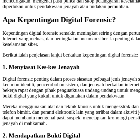
mencurigakan, mengenal pasti punca dan skop pelanggaran keselama
diperlukan untuk pendakwaan jenayah atau tindakan pemulihan.
Apa Kepentingan Digital Forensic?
Kepentingan digital forensic semakin meningkat seiring dengan per
Internet yang meluas, dan peningkatan ancaman siber. Ia penting dala
keselamatan siber.
Berikut ialah penjelasan lanjut berkaitan kepentingan digital forensic:
1. Menyiasat Kes-kes Jenayah
Digital forensic penting dalam proses siasatan pelbagai jenis jenayah
kecurian identiti, pencerobohan sistem, dan jenayah berkaitan internet 
bekerja rapat dengan pihak penguatkuasa undang-undang untuk me
bukti digital yang kukuh untuk digunakan dalam pendakwaan.
Mereka menggunakan alat dan teknik khusus untuk mengekstrak dan m
telefon bimbit, dan peranti elektronik lain yang terlibat dalam aktivi
dapat membantu mengenal pasti suspek, menetapkan kronologi peri
jenayah di mahkamah.
2. Mendapatkan Bukti Digital