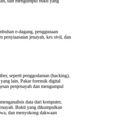
tan, dan mengumpul bukti yang
tumbuhan e-dagang, penggunaan
m penyiaasatan jenayah, kes sivil, dan
 siber, seperti penggodaman (hacking),
yang lain. Pakar forensik digital
ngesan penjenayah dan mengumpul
enganalisis data dari komputer,
ti jenayah. Bukti yang dikumpulkan
stiwa, dan menyokong dakwaan