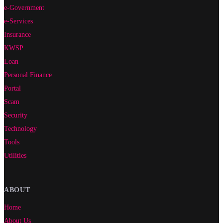
e-Government
e-Services
Insurance
KWSP
Loan
Personal Finance
Portal
Scam
Security
Technology
Tools
Utilities
ABOUT
Home
About Us