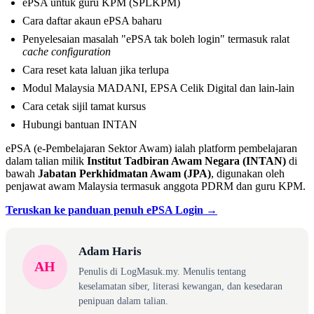
ePSA untuk guru KPM (SPLKPM)
Cara daftar akaun ePSA baharu
Penyelesaian masalah "ePSA tak boleh login" termasuk ralat
cache configuration
Cara reset kata laluan jika terlupa
Modul Malaysia MADANI, EPSA Celik Digital dan lain-lain
Cara cetak sijil tamat kursus
Hubungi bantuan INTAN
ePSA (e-Pembelajaran Sektor Awam) ialah platform pembelajaran
dalam talian milik
Institut Tadbiran Awam Negara (INTAN)
di
bawah
Jabatan Perkhidmatan Awam (JPA)
, digunakan oleh
penjawat awam Malaysia termasuk anggota PDRM dan guru KPM.
Teruskan ke panduan penuh ePSA Login →
Adam Haris
AH
Penulis di LogMasuk.my. Menulis tentang
keselamatan siber, literasi kewangan, dan kesedaran
penipuan dalam talian.