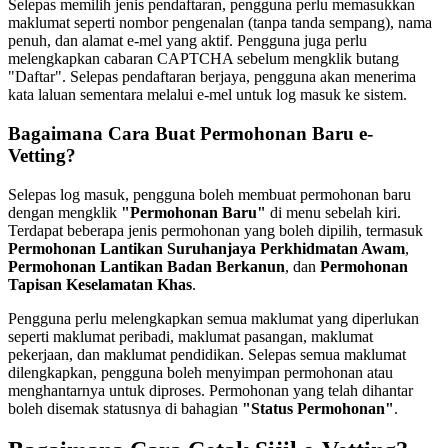
Selepas memilih jenis pendaftaran, pengguna perlu memasukkan
maklumat seperti nombor pengenalan (tanpa tanda sempang), nama
penuh, dan alamat e-mel yang aktif. Pengguna juga perlu
melengkapkan cabaran CAPTCHA sebelum mengklik butang
"Daftar". Selepas pendaftaran berjaya, pengguna akan menerima
kata laluan sementara melalui e-mel untuk log masuk ke sistem.
Bagaimana Cara Buat Permohonan Baru e-
Vetting?
Selepas log masuk, pengguna boleh membuat permohonan baru
dengan mengklik
"Permohonan Baru"
di menu sebelah kiri.
Terdapat beberapa jenis permohonan yang boleh dipilih, termasuk
Permohonan Lantikan Suruhanjaya Perkhidmatan Awam
,
Permohonan Lantikan Badan Berkanun
, dan
Permohonan
Tapisan Keselamatan Khas
.
Pengguna perlu melengkapkan semua maklumat yang diperlukan
seperti maklumat peribadi, maklumat pasangan, maklumat
pekerjaan, dan maklumat pendidikan. Selepas semua maklumat
dilengkapkan, pengguna boleh menyimpan permohonan atau
menghantarnya untuk diproses. Permohonan yang telah dihantar
boleh disemak statusnya di bahagian
"Status Permohonan"
.