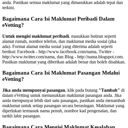
anda. Pastikan semua maklumat yang dimasukkan adalah tepat dan
terkini.
Bagaimana Cara Isi Maklumat Peribadi Dalam
eVetting?
Untuk mengisi maklumat peribadi
, masukkan butiran seperti
alamat rumah, nombor telefon, dan maklumat media sosial (jika
ada). Format alamat media sosial yang diterima adalah seperti
berikut: Facebook - http://www.facebook.com/nama, Twitter -
http://www.twitter.com/nama, dan Blog - http://nama.blogspot.com.
Pastikan maklumat yang diberikan adalah benar dan boleh disahkan.
Bagaimana Cara Isi Maklumat Pasangan Melalui
eVetting?
Jika anda mempunyai pasangan
, klik pada butang
"Tambah"
di
dalam eVetting untuk memasukkan maklumat pasangan anda. Jika
anda mempunyai lebih dari satu pasangan, pastikan anda menambah
maklumat untuk setiap pasangan secara berasingan. Maklumat yang
diperlukan termasuk nama penuh, nombor kad pengenalan, dan
tarikh lahir pasangan.
Bagaimana Cara Mengisi Maklumat Kesalahan