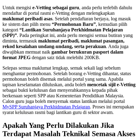
Untuk mengisi
e-Vetting sebagai guru
, anda perlu terlebih dahulu
mendaftar di portal rasmi e-Vetting dengan melengkapkan
maklumat peribadi asas
. Setelah pendaftaran berjaya, log masuk
ke sistem dan pilih menu
“Permohonan Baru”
, kemudian pilih
kategori
“Lantikan Suruhanjaya Perkhidmatan Pelajaran
(SPP)”
. Pada peringkat ini, anda perlu mengisi semua butiran yang
diminta, termasuk
maklumat peribadi, maklumat pasangan,
rekod kesalahan undang-undang, serta perakuan
. Anda juga
diwajibkan memuat naik
gambar berukuran pasport dalam
format JPEG
dengan saiz tidak melebihi 200KB.
Selepas semua maklumat lengkap, semak sekali lagi sebelum
menghantar permohonan. Setelah borang e-Vetting dihantar, status
permohonan boleh disemak melalui portal yang sama. Apabila
tapisan keselamatan diluluskan, anda boleh
mencetak sijil e-Vetting
sebagai bukti kelulusan dan menyerahkannya kepada pihak
berkenaan seperti SPP atau Kementerian Pendidikan Malaysia.
Calon guru juga boleh menyemak status lantikan melalui portal
MySPP Suruhanjaya Perkhidmatan Pelajaran
. Proses ini merupakan
syarat kelulusan rasmi bagi lantikan guru di sektor awam.
Apakah Yang Perlu Dilakukan Jika
Terdapat Masalah Teknikal Semasa Akses