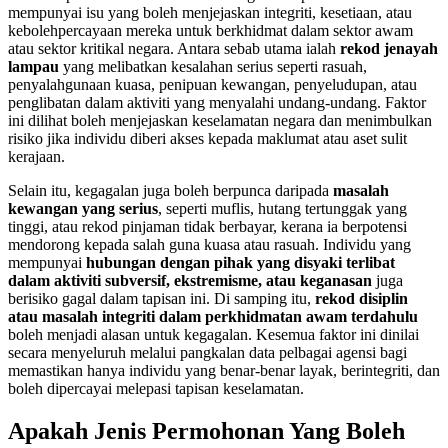
mempunyai isu yang boleh menjejaskan integriti, kesetiaan, atau
kebolehpercayaan mereka untuk berkhidmat dalam sektor awam
atau sektor kritikal negara. Antara sebab utama ialah
rekod jenayah
lampau
yang melibatkan kesalahan serius seperti rasuah,
penyalahgunaan kuasa, penipuan kewangan, penyeludupan, atau
penglibatan dalam aktiviti yang menyalahi undang-undang. Faktor
ini dilihat boleh menjejaskan keselamatan negara dan menimbulkan
risiko jika individu diberi akses kepada maklumat atau aset sulit
kerajaan.
Selain itu, kegagalan juga boleh berpunca daripada
masalah
kewangan yang serius
, seperti muflis, hutang tertunggak yang
tinggi, atau rekod pinjaman tidak berbayar, kerana ia berpotensi
mendorong kepada salah guna kuasa atau rasuah. Individu yang
mempunyai
hubungan dengan pihak yang disyaki terlibat
dalam aktiviti subversif, ekstremisme, atau keganasan
juga
berisiko gagal dalam tapisan ini. Di samping itu,
rekod disiplin
atau masalah integriti dalam perkhidmatan awam terdahulu
boleh menjadi alasan untuk kegagalan. Kesemua faktor ini dinilai
secara menyeluruh melalui pangkalan data pelbagai agensi bagi
memastikan hanya individu yang benar-benar layak, berintegriti, dan
boleh dipercayai melepasi tapisan keselamatan.
Apakah Jenis Permohonan Yang Boleh