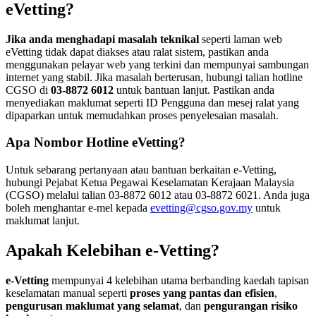
eVetting?
Jika anda menghadapi masalah teknikal
seperti laman web
eVetting tidak dapat diakses atau ralat sistem, pastikan anda
menggunakan pelayar web yang terkini dan mempunyai sambungan
internet yang stabil. Jika masalah berterusan, hubungi talian hotline
CGSO di
03-8872 6012
untuk bantuan lanjut. Pastikan anda
menyediakan maklumat seperti ID Pengguna dan mesej ralat yang
dipaparkan untuk memudahkan proses penyelesaian masalah.
Apa Nombor Hotline eVetting?
Untuk sebarang pertanyaan atau bantuan berkaitan e-Vetting,
hubungi Pejabat Ketua Pegawai Keselamatan Kerajaan Malaysia
(CGSO) melalui talian 03-8872 6012 atau 03-8872 6021. Anda juga
boleh menghantar e-mel kepada
evetting@cgso.gov.my
untuk
maklumat lanjut.
Apakah Kelebihan e-Vetting?
e-Vetting
mempunyai 4 kelebihan utama berbanding kaedah tapisan
keselamatan manual seperti
proses yang pantas dan efisien
,
pengurusan maklumat yang selamat
, dan
pengurangan risiko