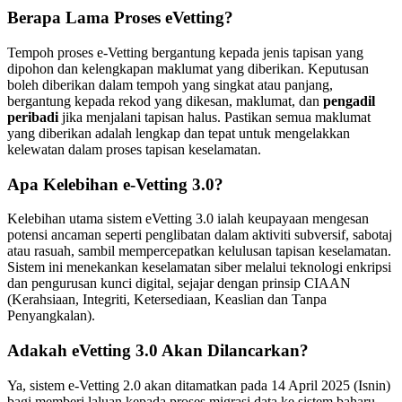
Berapa Lama Proses eVetting?
Tempoh proses e-Vetting bergantung kepada jenis tapisan yang
dipohon dan kelengkapan maklumat yang diberikan. Keputusan
boleh diberikan dalam tempoh yang singkat atau panjang,
bergantung kepada rekod yang dikesan, maklumat, dan
pengadil
peribadi
jika menjalani tapisan halus. Pastikan semua maklumat
yang diberikan adalah lengkap dan tepat untuk mengelakkan
kelewatan dalam proses tapisan keselamatan.​
Apa Kelebihan e-Vetting 3.0?
Kelebihan utama sistem eVetting 3.0 ialah keupayaan mengesan
potensi ancaman seperti penglibatan dalam aktiviti subversif, sabotaj
atau rasuah, sambil mempercepatkan kelulusan tapisan keselamatan.
Sistem ini menekankan keselamatan siber melalui teknologi enkripsi
dan pengurusan kunci digital, sejajar dengan prinsip CIAAN
(Kerahsiaan, Integriti, Ketersediaan, Keaslian dan Tanpa
Penyangkalan).
Adakah eVetting 3.0 Akan Dilancarkan?
Ya, sistem e-Vetting 2.0 akan ditamatkan pada 14 April 2025 (Isnin)
bagi memberi laluan kepada proses migrasi data ke sistem baharu,