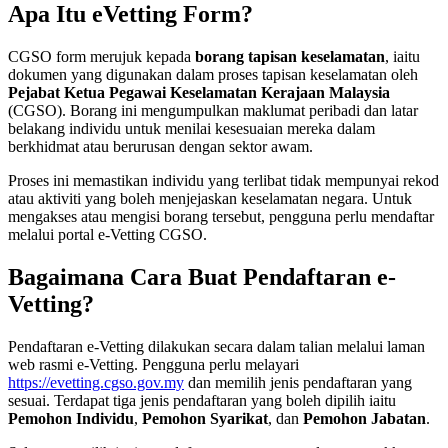
Apa Itu eVetting Form?
​CGSO form merujuk kepada
borang tapisan keselamatan
, iaitu
dokumen yang digunakan dalam proses tapisan keselamatan oleh
Pejabat Ketua Pegawai Keselamatan Kerajaan Malaysia
(CGSO). Borang ini mengumpulkan maklumat peribadi dan latar
belakang individu untuk menilai kesesuaian mereka dalam
berkhidmat atau berurusan dengan sektor awam.
Proses ini memastikan individu yang terlibat tidak mempunyai rekod
atau aktiviti yang boleh menjejaskan keselamatan negara. Untuk
mengakses atau mengisi borang tersebut, pengguna perlu mendaftar
melalui portal e-Vetting CGSO. ​
Bagaimana Cara Buat Pendaftaran e-
Vetting?
Pendaftaran e-Vetting dilakukan secara dalam talian melalui laman
web rasmi e-Vetting. Pengguna perlu melayari
https://evetting.cgso.gov.my
dan memilih jenis pendaftaran yang
sesuai. Terdapat tiga jenis pendaftaran yang boleh dipilih iaitu
Pemohon Individu
,
Pemohon Syarikat
, dan
Pemohon Jabatan
.