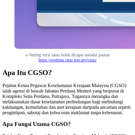
e-Vetting versi lama boleh dicapai melalui pautan
https://evetting.cgso.gov.my/cgso/
Apa Itu CGSO?
Pejabat Ketua Pegawai Keselamatan Kerajaan Malaysia (CGSO)
ialah agensi di bawah Jabatan Perdana Menteri yang berpusat di
Kompleks Setia Perdana, Putrajaya. Tugasnya merangka dan
melaksanakan dasar keselamatan perlindungan bagi melindungi
kakitangan, kemudahan dan aset kerajaan daripada ancaman seperti
pengintipan, sabotaj dan kebocoran maklumat tanpa kebenaran.
Apa Fungsi Utama CGSO?