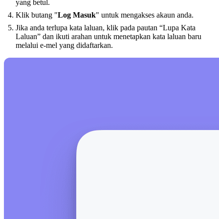
yang betul.
Klik butang "
Log Masuk
" untuk mengakses akaun anda.
Jika anda terlupa kata laluan, klik pada pautan “Lupa Kata
Laluan” dan ikuti arahan untuk menetapkan kata laluan baru
melalui e-mel yang didaftarkan.