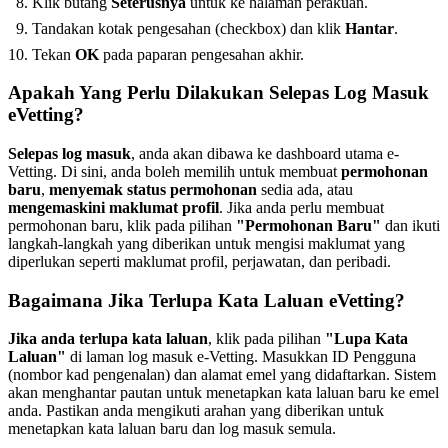
Klik butang
Seterusnya
untuk ke halaman perakuan.
Tandakan kotak pengesahan (checkbox) dan klik
Hantar
.
Tekan
OK
pada paparan pengesahan akhir.
Apakah Yang Perlu Dilakukan Selepas Log Masuk
eVetting?
Selepas log masuk
, anda akan dibawa ke dashboard utama e-
Vetting. Di sini, anda boleh memilih untuk membuat
permohonan
baru
,
menyemak status permohonan
sedia ada, atau
mengemaskini maklumat profil
. Jika anda perlu membuat
permohonan baru, klik pada pilihan
"Permohonan Baru"
dan ikuti
langkah-langkah yang diberikan untuk mengisi maklumat yang
diperlukan seperti maklumat profil, perjawatan, dan peribadi.
Bagaimana Jika Terlupa Kata Laluan eVetting?
Jika anda terlupa kata laluan
, klik pada pilihan
"Lupa Kata
Laluan"
di laman log masuk e-Vetting. Masukkan ID Pengguna
(nombor kad pengenalan) dan alamat emel yang didaftarkan. Sistem
akan menghantar pautan untuk menetapkan kata laluan baru ke emel
anda. Pastikan anda mengikuti arahan yang diberikan untuk
menetapkan kata laluan baru dan log masuk semula.