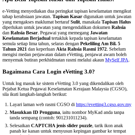
e-Vetting menyediakan dua peringkat tapisan keselamatan mengikut
tahap kerahsiaan jawatan.
Tapisan Kasar
digunakan untuk jawatan
yang mengakses maklumat bertaraf
Sulit
, manakala
Tapisan Halus
diperlukan untuk jawatan yang mengendalikan dokumen
Rahsia
dan
Rahsia Besar
. Pegawai yang memegang
Jawatan
Keselamatan Berjadual
tertakluk kepada tapisan keselamatan
semula setiap lima tahun, selaras dengan
Pekeliling Am Bil. 5
Tahun 2021
dan keperluan
Akta Rahsia Rasmi 1972
. Sebelum
mengisi medan perjawatan dalam eVetting, penjawat awam boleh
menyemak butiran perkhidmatan rasmi melalui akaun
MySelf JPA
.
Bagaimana Cara Login eVetting 3.0?
Untuk log masuk ke sistem eVetting 3.0 yang dikendalikan oleh
Pejabat Ketua Pegawai Keselamatan Kerajaan Malaysia (CGSO),
sila ikuti langkah-langkah berikut:
Layari laman web rasmi CGSO di
https://evetting3.cgso.gov.my
Masukkan ID Pengguna
, iaitu nombor MyKad anda tanpa
tanda sempang (contoh: 901231011234).
Selesaikan
CAPTCHA jenis slider puzzle
, tarik ikon anak
panah ke kanan untuk menyusun kepingan gambar ke tempat