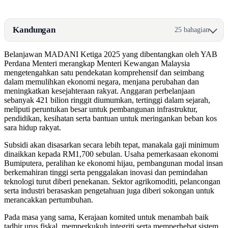
Kandungan
25 bahagian
Belanjawan MADANI Ketiga 2025 yang dibentangkan oleh YAB
Perdana Menteri merangkap Menteri Kewangan Malaysia
mengetengahkan satu pendekatan komprehensif dan seimbang
dalam memulihkan ekonomi negara, menjana perubahan dan
meningkatkan kesejahteraan rakyat. Anggaran perbelanjaan
sebanyak 421 bilion ringgit diumumkan, tertinggi dalam sejarah,
meliputi peruntukan besar untuk pembangunan infrastruktur,
pendidikan, kesihatan serta bantuan untuk meringankan beban kos
sara hidup rakyat.
Subsidi akan disasarkan secara lebih tepat, manakala gaji minimum
dinaikkan kepada RM1,700 sebulan. Usaha pemerkasaan ekonomi
Bumiputera, peralihan ke ekonomi hijau, pembangunan modal insan
berkemahiran tinggi serta penggalakan inovasi dan pemindahan
teknologi turut diberi penekanan. Sektor agrikomoditi, pelancongan
serta industri berasaskan pengetahuan juga diberi sokongan untuk
merancakkan pertumbuhan.
Pada masa yang sama, Kerajaan komited untuk menambah baik
tadbir urus fiskal, memperkukuh integriti serta memperhebat sistem