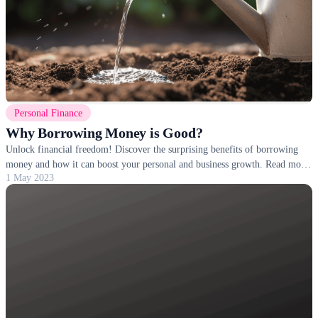
Personal Finance
Why Borrowing Money is Good?
Unlock financial freedom! Discover the surprising benefits of borrowing
money and how it can boost your personal and business growth. Read more
1 May 2023
now!