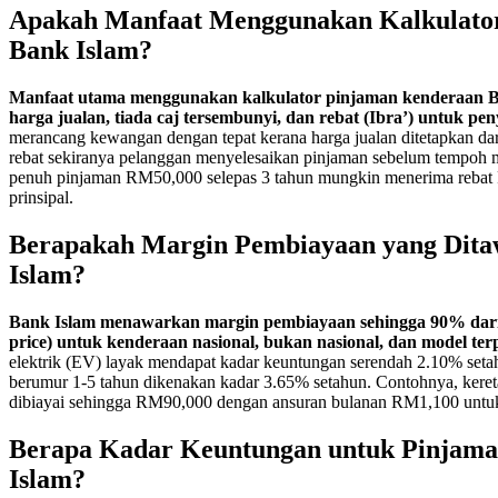
Apakah Manfaat Menggunakan Kalkulato
Bank Islam?
Manfaat utama menggunakan kalkulator pinjaman kenderaan B
harga jualan, tiada caj tersembunyi, dan rebat (Ibra’) untuk pen
merancang kewangan dengan tepat kerana harga jualan ditetapkan da
rebat sekiranya pelanggan menyelesaikan pinjaman sebelum tempoh m
penuh pinjaman RM50,000 selepas 3 tahun mungkin menerima rebat
prinsipal.
Berapakah Margin Pembiayaan yang Dita
Islam?
Bank Islam menawarkan margin pembiayaan sehingga 90% dar
price) untuk kenderaan nasional, bukan nasional, dan model terp
elektrik (EV) layak mendapat kadar keuntungan serendah 2.10% seta
berumur 1-5 tahun dikenakan kadar 3.65% setahun. Contohnya, kere
dibiayai sehingga RM90,000 dengan ansuran bulanan RM1,100 untuk
Berapa Kadar Keuntungan untuk Pinjam
Islam?