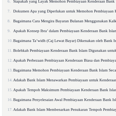
6.
Siapakah yang Layak Memohon Pembiayaan Kenderaan Bank 
7.
Dokumen Apa yang Diperlukan untuk Memohon Pembiayaan 
8.
Bagaimana Cara Mengira Bayaran Bulanan Menggunakan Kalk
9.
Apakah Konsep Ibra’ dalam Pembiayaan Kenderaan Bank Isla
10.
Bagaimana Ta’widh (Caj Lewat Bayar) Dikenakan oleh Bank I
11.
Bolehkah Pembiayaan Kenderaan Bank Islam Digunakan untuk
12.
Apakah Perbezaan Pembiayaan Kenderaan Biasa dan Pembiay
13.
Bagaimana Memohon Pembiayaan Kenderaan Bank Islam Secar
14.
Adakah Bank Islam Menawarkan Pembiayaan untuk Kenderaan 
15.
Apakah Tempoh Maksimum Pembiayaan Kenderaan Bank Isl
16.
Bagaimana Penyelesaian Awal Pembiayaan Kenderaan Bank Is
17.
Adakah Bank Islam Membenarkan Penukaran Tempoh Pembiaya