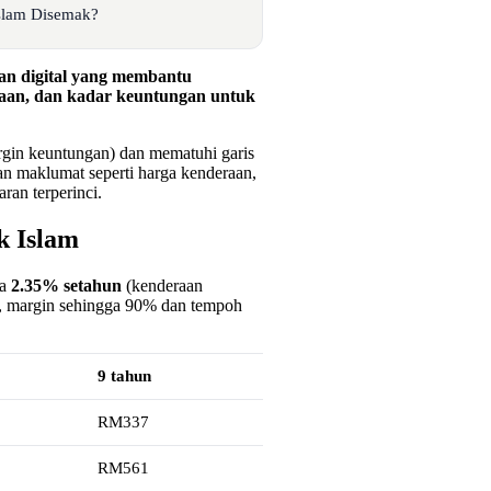
slam Disemak?
an digital yang membantu
aan, dan kadar keuntungan untuk
rgin keuntungan) dan mematuhi garis
maklumat seperti harga kenderaan,
an terperinci.
k Islam
ra
2.35% setahun
(kenderaan
, margin sehingga 90% dan tempoh
9 tahun
RM337
RM561