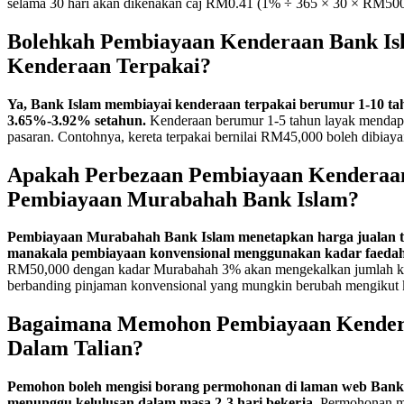
selama 30 hari akan dikenakan caj RM0.41 (1% ÷ 365 × 30 × RM500
Bolehkah Pembiayaan Kenderaan Bank Is
Kenderaan Terpakai?
Ya, Bank Islam membiayai kenderaan terpakai berumur 1-10 t
3.65%-3.92% setahun.
Kenderaan berumur 1-5 tahun layak mendapa
pasaran. Contohnya, kereta terpakai bernilai RM45,000 boleh dibiay
Apakah Perbezaan Pembiayaan Kenderaan
Pembiayaan Murabahah Bank Islam?
Pembiayaan Murabahah Bank Islam menetapkan harga jualan t
manakala pembiayaan konvensional menggunakan kadar faedah
RM50,000 dengan kadar Murabahah 3% akan mengekalkan jumlah k
berbanding pinjaman konvensional yang mungkin berubah mengikut k
Bagaimana Memohon Pembiayaan Kendera
Dalam Talian?
Pemohon boleh mengisi borang permohonan di laman web Bank 
menunggu kelulusan dalam masa 2-3 hari bekerja.
Permohonan me