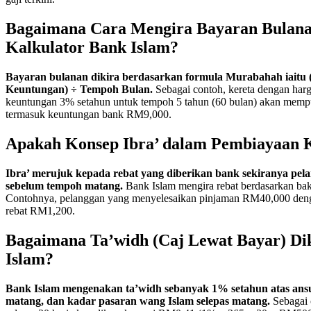
Bagaimana Cara Mengira Bayaran Bulan
Kalkulator Bank Islam?
Bayaran bulanan dikira berdasarkan formula Murabahah iaitu 
Keuntungan) ÷ Tempoh Bulan.
Sebagai contoh, kereta dengan har
keuntungan 3% setahun untuk tempoh 5 tahun (60 bulan) akan mem
termasuk keuntungan bank RM9,000.
Apakah Konsep Ibra’ dalam Pembiayaan 
Ibra’ merujuk kepada rebat yang diberikan bank sekiranya pe
sebelum tempoh matang.
Bank Islam mengira rebat berdasarkan bak
Contohnya, pelanggan yang menyelesaikan pinjaman RM40,000 den
rebat RM1,200.
Bagaimana Ta’widh (Caj Lewat Bayar) Di
Islam?
Bank Islam mengenakan ta’widh sebanyak 1% setahun atas ans
matang, dan kadar pasaran wang Islam selepas matang.
Sebagai 