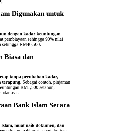
).
lam Digunakan untuk
ahun dengan kadar keuntungan
t pembiayaan sehingga 90% nilai
ai sehingga RM40,500.
 Biasa dan
etap tanpa perubahan kadar,
 terapung.
Sebagai contoh, pinjaman
euntungan RM1,500 setahun,
adar asas.
an Bank Islam Secara
Islam, muat naik dokumen, dan
merlukan maklumat seperti butiran