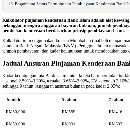
18.
Bagaimana Status Permohonan Pembiayaan Kenderaan Bank I
Kalkulator pinjaman kenderaan Bank Islam adalah alat kewang
pelanggan mengira anggaran bayaran bulanan, jumlah pembiay
pembelian kenderaan berdasarkan prinsip pembiayaan Islam.
Kalkulator ini menggunakan konsep Murabahah (jual beli dengan ma
panduan Bank Negara Malaysia (BNM). Pengguna boleh memasukkan 
tempoh pembayaran, dan kadar keuntungan untuk mendapatkan anggar
Jadual Ansuran Pinjaman Kenderaan Ban
Kadar keuntungan rata Bank Islam untuk kereta baru bermula kira-ki
nasional 2.50%–3.30%, terpakai 3.65%–3.92%, EV serendah 2.10%)
sehingga 9 tahun. Anggaran ansuran bulanan pada kadar 2.35%:
Jumlah
5 tahun
7 tahun
RM30,000
RM559
RM416
RM50,000
RM931
RM693