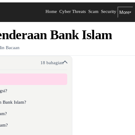
Home
Cyber Threats
Scam
Security
More
▾
enderaan Bank Islam
in Bacaan
18 bahagian
gsi?
n Bank Islam?
lam?
lam?