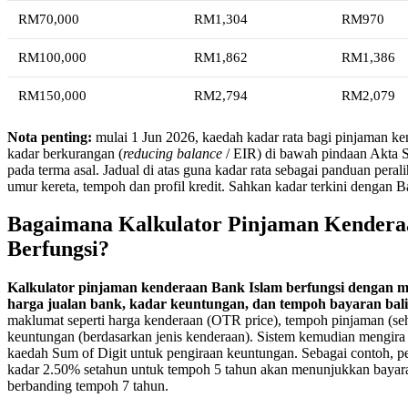
RM70,000
RM1,304
RM970
RM100,000
RM1,862
RM1,386
RM150,000
RM2,794
RM2,079
Nota penting:
mulai 1 Jun 2026, kaedah kadar rata bagi pinjaman k
kadar berkurangan (
reducing balance
/ EIR) di bawah pindaan Akta S
pada terma asal. Jadual di atas guna kadar rata sebagai panduan pera
umur kereta, tempoh dan profil kredit. Sahkan kadar terkini dengan B
Bagaimana Kalkulator Pinjaman Kendera
Berfungsi?
Kalkulator pinjaman kenderaan Bank Islam berfungsi dengan m
harga jualan bank, kadar keuntungan, dan tempoh bayaran bali
maklumat seperti harga kenderaan (OTR price), tempoh pinjaman (seh
keuntungan (berdasarkan jenis kenderaan). Sistem kemudian mengir
kaedah Sum of Digit untuk pengiraan keuntungan. Sebagai contoh, p
kadar 2.50% setahun untuk tempoh 5 tahun akan menunjukkan bayara
berbanding tempoh 7 tahun.