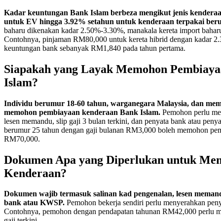
Kadar keuntungan Bank Islam berbeza mengikut jenis kenderaa
untuk EV hingga 3.92% setahun untuk kenderaan terpakai ber
baharu dikenakan kadar 2.50%-3.30%, manakala kereta import bahar
Contohnya, pinjaman RM80,000 untuk kereta hibrid dengan kadar 2
keuntungan bank sebanyak RM1,840 pada tahun pertama.
Siapakah yang Layak Memohon Pembiaya
Islam?
Individu berumur 18-60 tahun, warganegara Malaysia, dan mem
memohon pembiayaan kenderaan Bank Islam.
Pemohon perlu men
lesen memandu, slip gaji 3 bulan terkini, dan penyata bank atau pe
berumur 25 tahun dengan gaji bulanan RM3,000 boleh memohon pemb
RM70,000.
Dokumen Apa yang Diperlukan untuk Me
Kenderaan?
Dokumen wajib termasuk salinan kad pengenalan, lesen memandu,
bank atau KWSP.
Pemohon bekerja sendiri perlu menyerahkan peny
Contohnya, pemohon dengan pendapatan tahunan RM42,000 perlu m
gaji terkini.