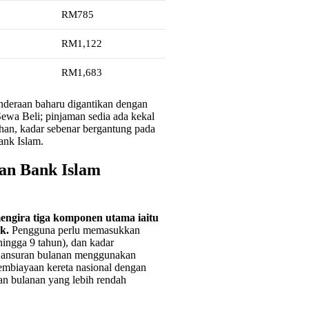
RM785
RM1,122
RM1,683
enderaan baharu digantikan dengan
ewa Beli; pinjaman sedia ada kekal
lihan, kadar sebenar bergantung pada
ank Islam.
an Bank Islam
engira tiga komponen utama iaitu
k.
Pengguna perlu memasukkan
ingga 9 tahun), dan kadar
a ansuran bulanan menggunakan
embiayaan kereta nasional dengan
n bulanan yang lebih rendah