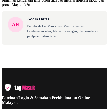
pinjaman kenderaan juga boleh didapati melalui aplikasi MAE dan
portal Maybank2u.
Adam Haris
AH
Penulis di LogMasuk.my. Menulis tentang
keselamatan siber, literasi kewangan, dan kesedaran
penipuan dalam talian.
Panduan Login & Semakan Perkhidmatan Online
Malaysia