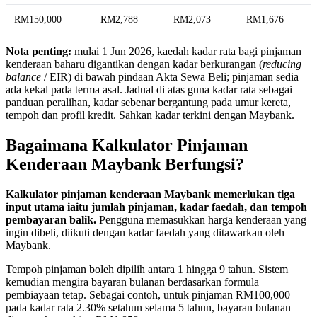
RM150,000
RM2,788
RM2,073
RM1,676
Nota penting:
mulai 1 Jun 2026, kaedah kadar rata bagi pinjaman
kenderaan baharu digantikan dengan kadar berkurangan (
reducing
balance
/ EIR) di bawah pindaan Akta Sewa Beli; pinjaman sedia
ada kekal pada terma asal. Jadual di atas guna kadar rata sebagai
panduan peralihan, kadar sebenar bergantung pada umur kereta,
tempoh dan profil kredit. Sahkan kadar terkini dengan Maybank.
Bagaimana Kalkulator Pinjaman
Kenderaan Maybank Berfungsi?
Kalkulator pinjaman kenderaan Maybank memerlukan tiga
input utama iaitu jumlah pinjaman, kadar faedah, dan tempoh
pembayaran balik.
Pengguna memasukkan harga kenderaan yang
ingin dibeli, diikuti dengan kadar faedah yang ditawarkan oleh
Maybank.
Tempoh pinjaman boleh dipilih antara 1 hingga 9 tahun. Sistem
kemudian mengira bayaran bulanan berdasarkan formula
pembiayaan tetap. Sebagai contoh, untuk pinjaman RM100,000
pada kadar rata 2.30% setahun selama 5 tahun, bayaran bulanan