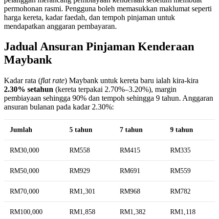
permohonan rasmi. Pengguna boleh memasukkan maklumat seperti
harga kereta, kadar faedah, dan tempoh pinjaman untuk
mendapatkan anggaran pembayaran.
Jadual Ansuran Pinjaman Kenderaan
Maybank
Kadar rata (
flat rate
) Maybank untuk kereta baru ialah kira-kira
2.30% setahun
(kereta terpakai 2.70%–3.20%), margin
pembiayaan sehingga 90% dan tempoh sehingga 9 tahun. Anggaran
ansuran bulanan pada kadar 2.30%:
Jumlah
5 tahun
7 tahun
9 tahun
RM30,000
RM558
RM415
RM335
RM50,000
RM929
RM691
RM559
RM70,000
RM1,301
RM968
RM782
RM100,000
RM1,858
RM1,382
RM1,118