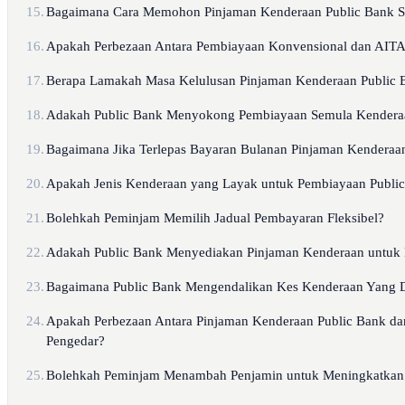
15.
Bagaimana Cara Memohon Pinjaman Kenderaan Public Bank Se
16.
Apakah Perbezaan Antara Pembiayaan Konvensional dan AITAB
17.
Berapa Lamakah Masa Kelulusan Pinjaman Kenderaan Public 
18.
Adakah Public Bank Menyokong Pembiayaan Semula Kendera
19.
Bagaimana Jika Terlepas Bayaran Bulanan Pinjaman Kenderaa
20.
Apakah Jenis Kenderaan yang Layak untuk Pembiayaan Publi
21.
Bolehkah Peminjam Memilih Jadual Pembayaran Fleksibel?
22.
Adakah Public Bank Menyediakan Pinjaman Kenderaan untuk P
23.
Bagaimana Public Bank Mengendalikan Kes Kenderaan Yang 
24.
Apakah Perbezaan Antara Pinjaman Kenderaan Public Bank da
Pengedar?
25.
Bolehkah Peminjam Menambah Penjamin untuk Meningkatkan 