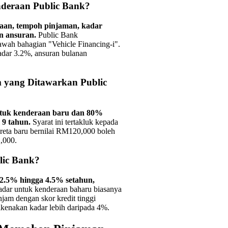
deraan Public Bank?
aan, tempoh pinjaman, kadar
n ansuran.
Public Bank
awah bahagian "Vehicle Financing-i".
dar 3.2%, ansuran bulanan
yang Ditawarkan Public
tuk kenderaan baru dan 80%
9 tahun.
Syarat ini tertakluk kepada
ereta baru bernilai RM120,000 boleh
,000.
lic Bank?
2.5% hingga 4.5% setahun,
dar untuk kenderaan baharu biasanya
njam dengan skor kredit tinggi
kenakan kadar lebih daripada 4%.