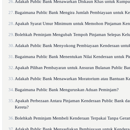
26.
Adakah Public Bank Menawarkan Diskaun Khas untuk Kumpul
27.
Bagaimana Public Bank Mengira Jumlah Pembiayaan untuk Ker
28.
Apakah Syarat Umur Minimum untuk Memohon Pinjaman Kend
29.
Bolehkah Peminjam Mengubah Tempoh Pinjaman Selepas Kelu
30.
Adakah Public Bank Menyokong Pembiayaan Kenderaan untuk
31.
Bagaimana Public Bank Menentukan Nilai Kenderaan untuk P
32.
Apakah Pilihan Pembayaran untuk Ansuran Bulanan Public Ba
33.
Adakah Public Bank Menawarkan Moratorium atau Bantuan K
34.
Bagaimana Public Bank Menguruskan Aduan Peminjam?
35.
Apakah Perbezaan Antara Pinjaman Kenderaan Public Bank dan
Kereta?
36.
Bolehkah Peminjam Membeli Kenderaan Terpakai Tanpa Geran 
37.
Adakah Public Bank Menyediakan Pembiayaan untuk Kenderaa