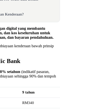
man Kenderaan?
gan digital yang membantu
, dan kos keseluruhan untuk
man, dan bayaran pendahuluan.
embiayaan kenderaan bawah prinsip
ic Bank
50% setahun
(indikatif pasaran,
pembiayaan sehingga 90% dan tempoh
9 tahun
RM340