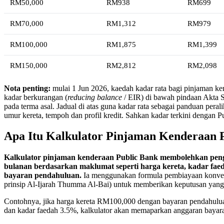
RM50,000
RM938
RM699
RM70,000
RM1,312
RM979
RM100,000
RM1,875
RM1,399
RM150,000
RM2,812
RM2,098
Nota penting:
mulai 1 Jun 2026, kaedah kadar rata bagi pinjaman k
kadar berkurangan (
reducing balance
/ EIR) di bawah pindaan Akta S
pada terma asal. Jadual di atas guna kadar rata sebagai panduan pera
umur kereta, tempoh dan profil kredit. Sahkan kadar terkini dengan P
Apa Itu Kalkulator Pinjaman Kenderaan 
Kalkulator pinjaman kenderaan Public Bank membolehkan pen
bulanan berdasarkan maklumat seperti harga kereta, kadar fae
bayaran pendahuluan.
Ia menggunakan formula pembiayaan konvens
prinsip Al-Ijarah Thumma Al-Bai) untuk memberikan keputusan yang 
Contohnya, jika harga kereta RM100,000 dengan bayaran pendahulu
dan kadar faedah 3.5%, kalkulator akan memaparkan anggaran bayar