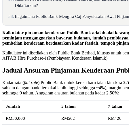
Didaftarkan?
38.
Bagaimana Public Bank Mengira Caj Penyelesaian Awal Pinja
Kalkulator pinjaman kenderaan Public Bank adalah alat kewan
peminjam menganggarkan bayaran bulanan, jumlah pembiayaan
pembelian kenderaan berdasarkan kadar faedah, tempoh pinja
Kalkulator ini disediakan oleh Public Bank Berhad, khusus untuk p
AITAB Hire Purchase-i (Pembiayaan Kenderaan Islamik).
Jadual Ansuran Pinjaman Kenderaan Publ
Kadar rata (
flat rate
) Public Bank untuk kereta baru ialah kira-kira
2.
sahkan dengan bank; terpakai lebih tinggi sehingga ~4%), margin 
sehingga 9 tahun. Anggaran ansuran bulanan pada kadar 2.50%:
Jumlah
5 tahun
7 tahun
RM30,000
RM562
RM420