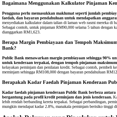
Bagaimana Menggunakan Kalkulator Pinjaman Ken
Pengguna perlu memasukkan maklumat seperti jumlah pembiay
faedah, dan bayaran pendahuluan untuk mendapatkan anggara
menyediakan kalkulator dalam talian di laman web rasmi mereka di b
Sebagai contoh, untuk pinjaman RM90,000 selama 5 tahun dengan ka
dianggarkan RM1,623.
Berapa Margin Pembiayaan dan Tempoh Maksimum 
Bank?
Public Bank menawarkan margin pembiayaan sehingga 90% un
untuk kenderaan terpakai, dengan tempoh pinjaman maksimum 
kelayakan peminjam dan penilaian kredit. Sebagai contoh, pembeli k
meminjam sehingga RM108,000 dengan bayaran pendahuluan RM12
Berapakah Kadar Faedah Pinjaman Kenderaan Pub
Kadar faedah pinjaman kenderaan Public Bank berbeza antara 
bergantung pada profil kredit peminjam dan jenis kenderaan.
Ka
lebih rendah berbanding kereta terpakai. Sebagai perbandingan, pemi
mungkin mendapat kadar 2.8%, manakala peminjam berisiko tinggi di