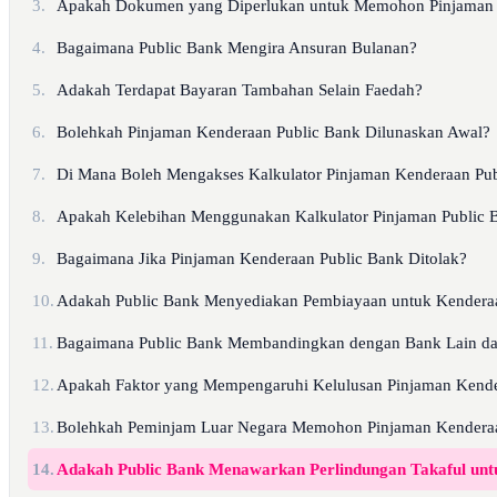
3.
Apakah Dokumen yang Diperlukan untuk Memohon Pinjaman 
4.
Bagaimana Public Bank Mengira Ansuran Bulanan?
5.
Adakah Terdapat Bayaran Tambahan Selain Faedah?
6.
Bolehkah Pinjaman Kenderaan Public Bank Dilunaskan Awal?
7.
Di Mana Boleh Mengakses Kalkulator Pinjaman Kenderaan Pu
8.
Apakah Kelebihan Menggunakan Kalkulator Pinjaman Public 
9.
Bagaimana Jika Pinjaman Kenderaan Public Bank Ditolak?
10.
Adakah Public Bank Menyediakan Pembiayaan untuk Kenderaa
11.
Bagaimana Public Bank Membandingkan dengan Bank Lain dar
12.
Apakah Faktor yang Mempengaruhi Kelulusan Pinjaman Kende
13.
Bolehkah Peminjam Luar Negara Memohon Pinjaman Kenderaa
14.
Adakah Public Bank Menawarkan Perlindungan Takaful un