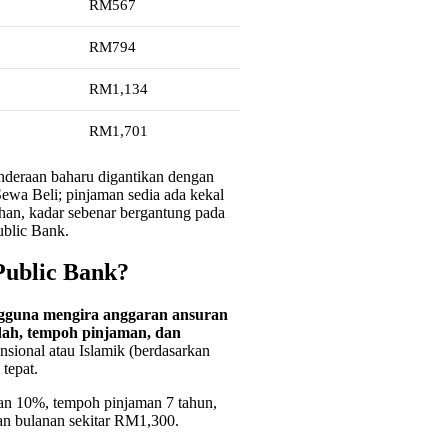
RM567
RM794
RM1,134
RM1,701
enderaan baharu digantikan dengan
ewa Beli; pinjaman sedia ada kekal
lihan, kadar sebenar bergantung pada
ublic Bank.
Public Bank?
gguna mengira anggaran ansuran
dah, tempoh pinjaman, dan
ional atau Islamik (berdasarkan
tepat.
an 10%, tempoh pinjaman 7 tahun,
an bulanan sekitar RM1,300.