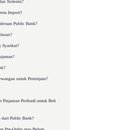
an Tertentu?
eta Import?
eraan Public Bank?
lusan?
 Syarikat?
injaman?
nk?
ewangan untuk Peminjam?
 Pinjaman Peribadi untuk Beli
dari Public Bank?
n Pre-Order atau Belum