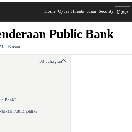
Home
Cyber Threats
Scam
Security
More
▾
enderaan Public Bank
 Min Bacaan
38 bahagian
ic Bank?
arkan Public Bank?