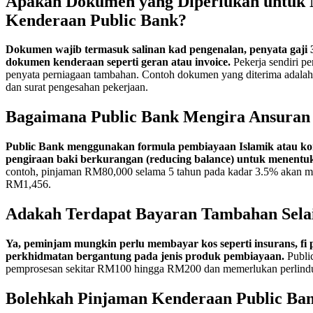
Apakah Dokumen yang Diperlukan untuk
Kenderaan Public Bank?
Dokumen wajib termasuk salinan kad pengenalan, penyata gaji 3
dokumen kenderaan seperti geran atau invoice.
Pekerja sendiri p
penyata perniagaan tambahan. Contoh dokumen yang diterima adalah 
dan surat pengesahan pekerjaan.
Bagaimana Public Bank Mengira Ansuran
Public Bank menggunakan formula pembiayaan Islamik atau ko
pengiraan baki berkurangan (reducing balance) untuk menentu
contoh, pinjaman RM80,000 selama 5 tahun pada kadar 3.5% akan me
RM1,456.
Adakah Terdapat Bayaran Tambahan Sela
Ya, peminjam mungkin perlu membayar kos seperti insurans, fi 
perkhidmatan bergantung pada jenis produk pembiayaan.
Publi
pemprosesan sekitar RM100 hingga RM200 dan memerlukan perlindu
Bolehkah Pinjaman Kenderaan Public Ban