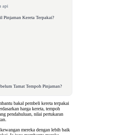
n api
l Pinjaman Kereta Terpakai?
Sebelum Tamat Tempoh Pinjaman?
mbantu bakal pembeli kereta terpakai
rdasarkan harga kereta, tempoh
ang pendahuluan, nilai pertukaran
tan.
 kewangan mereka dengan lebih baik