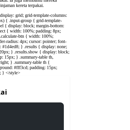
pakai. Ia juga membantu mereka
njaman kereta terpakai.
display: grid;
grid-template-columns:
x) {
.input-group {
grid-template-
bel {
display: block;
margin-bottom:
lect {
width: 100%;
padding: 8px;
.calculate-btn {
width: 100%;
der-radius: 4px;
cursor: pointer;
font-
: #1d4ed8;
}
.results {
display: none;
20px;
}
.results.show {
display: block;
p: 15px;
}
.summary-table th,
right;
}
.summary-table th {
round: #fff3cd;
padding: 15px;
;
}
</style>
ai