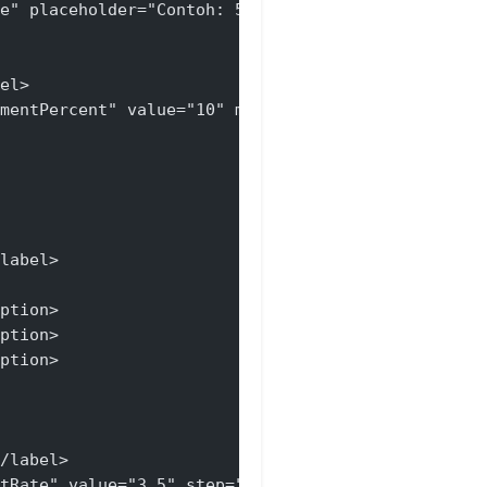
e" placeholder="Contoh: 50000" min="0">
el>
mentPercent" value="10" min="0" max="100">
label>
ption>
ption>
ption>
/label>
tRate" value="3.5" step="0.1" min="0">