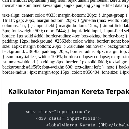
dan membuat keputusan yang lebih bijak dalam pembelian kereta ter
memahami komitmen kewangan jangka panjang yang terlibat dalam pi
text-align: center;
color: #333;
margin-bottom: 20px;
}
.input-group {
1fr 1fr;
gap: 20px;
margin-bottom: 20px;
}
@media (max-width: 768p
columns: 1fr;
}
}
.input-field {
margin-bottom: 15px;
}
.input-field la
5px;
font-weight: 500;
color: #444;
}
.input-field input,
.input-field se
border: 1px solid #ddd;
border-radius: 4px;
box-sizing: border-box;
}
padding: 12px;
background: #2563eb;
color: white;
border: none;
bor
size: 16px;
margin-bottom: 20px;
}
.calculate-btn:hover {
background
background: #f8f9fa;
padding: 20px;
border-radius: 4px;
margin-top: 
}
.summary-table {
width: 100%;
border-collapse: collapse;
margin-to
.summary-table td {
padding: 8px;
border: 1px solid #ddd;
text-align: 
background: #f1f5f9;
font-weight: 600;
text-align: left;
}
.note {
backg
border-radius: 4px;
margin-top: 15px;
color: #856404;
font-size: 14px
Kalkulator Pinjaman Kereta Terpak
    <div class="input-group">
        <div class="input-field">
            <label>Harga Kereta (RM)</label>