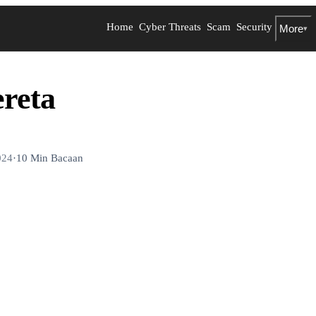
Home
Cyber Threats
Scam
Security
More
▾
reta
024
·
10 Min Bacaan