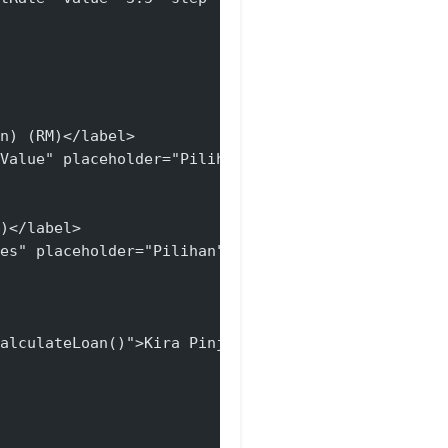
n) (RM)</label>
Value" placeholder="Pilihan" min="0">
)</label>
es" placeholder="Pilihan" min="0">
alculateLoan()">Kira Pinjaman</button>