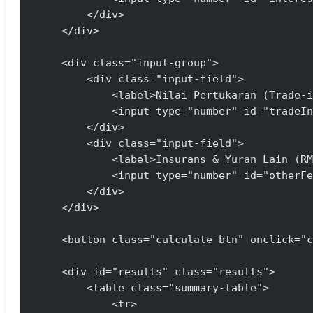
        </div>
    </div>
    <div class="input-group">
        <div class="input-field">
            <label>Nilai Pertukaran (Trade-i
            <input type="number" id="tradeIn
        </div>
        <div class="input-field">
            <label>Insurans & Yuran Lain (RM
            <input type="number" id="otherFe
        </div>
    </div>
    <button class="calculate-btn" onclick="c
    <div id="results" class="results">
        <table class="summary-table">
            <tr>