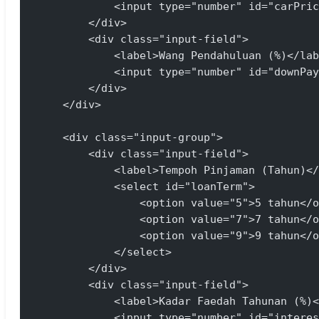
            <input type="number" id="carPric
        </div>
        <div class="input-field">
            <label>Wang Pendahuluan (%)</lab
            <input type="number" id="downPay
        </div>
    </div>
    <div class="input-group">
        <div class="input-field">
            <label>Tempoh Pinjaman (Tahun)</
            <select id="loanTerm">
                <option value="5">5 tahun</o
                <option value="7">7 tahun</o
                <option value="9">9 tahun</o
            </select>
        </div>
        <div class="input-field">
            <label>Kadar Faedah Tahunan (%)<
            <input type="number" id="interes