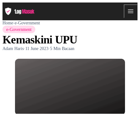
Home
›
e-Government
e-Government
Kemaskini UPU
Adam Haris
·
11 June 2023
·
5 Min Bacaan