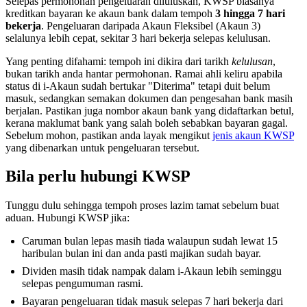
Selepas permohonan pengeluaran diluluskan, KWSP biasanya
kreditkan bayaran ke akaun bank dalam tempoh
3 hingga 7 hari
bekerja
. Pengeluaran daripada Akaun Fleksibel (Akaun 3)
selalunya lebih cepat, sekitar 3 hari bekerja selepas kelulusan.
Yang penting difahami: tempoh ini dikira dari tarikh
kelulusan
,
bukan tarikh anda hantar permohonan. Ramai ahli keliru apabila
status di i-Akaun sudah bertukar "Diterima" tetapi duit belum
masuk, sedangkan semakan dokumen dan pengesahan bank masih
berjalan. Pastikan juga nombor akaun bank yang didaftarkan betul,
kerana maklumat bank yang salah boleh sebabkan bayaran gagal.
Sebelum mohon, pastikan anda layak mengikut
jenis akaun KWSP
yang dibenarkan untuk pengeluaran tersebut.
Bila perlu hubungi KWSP
Tunggu dulu sehingga tempoh proses lazim tamat sebelum buat
aduan. Hubungi KWSP jika:
Caruman bulan lepas masih tiada walaupun sudah lewat 15
haribulan bulan ini dan anda pasti majikan sudah bayar.
Dividen masih tidak nampak dalam i-Akaun lebih seminggu
selepas pengumuman rasmi.
Bayaran pengeluaran tidak masuk selepas 7 hari bekerja dari