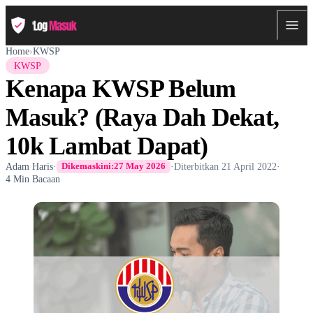
Home
›
KWSP
KWSP
Kenapa KWSP Belum
Masuk? (Raya Dah Dekat,
10k Lambat Dapat)
Adam Haris
·
·
Diterbitkan
21 April 2022
·
Dikemaskini:
27 May 2026
4 Min Bacaan