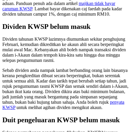
aduan. Panduan penuh ada dalam artikel
majikan tidak bayar
caruman KWSP
. Lambat bayar dikenakan caj faedah pada kadar
dividen tahunan campur 1%, dengan caj minimum RM10.
Dividen KWSP belum masuk
Dividen tahunan KWSP lazimnya diumumkan sekitar penghujung
Februari, kemudian dikreditkan ke akaun ahli secara berperingkat
mulai awal Mac. Kebanyakan ahli boleh nampak transaksi dividen
dalam i-Akaun dalam tempoh kira-kira satu hingga dua minggu
selepas pengumuman rasmi.
Sebab dividen anda nampak lambat berbanding orang lain biasanya
kerana pengkreditan dibuat secara berperingkat, bukan serentak
untuk semua ahli. Kadar dan tarikh tepat berubah setiap tahun, jadi
rujuk pengumuman rasmi KWSP dan semak sendiri dalam i-Akaun,
bukan ikut kata orang. Dividen dikira atas baki minimum bulanan,
jadi jumlah yang masuk bergantung pada simpanan sepanjang
tahun, bukan baki hujung tahun sahaja. Anda boleh rujuk
penyata
KWSP
untuk melihat agihan dividen mengikut akaun.
Duit pengeluaran KWSP belum masuk