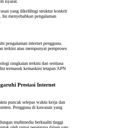
i isyarat.
an yang dikelilingi struktur konkrit
ik. Ini menyebabkan pengalaman
.
uhi pengalaman internet pengguna.
an terkini atau mempunyai pemproses
logi rangkaian terkini dan sentiasa
. Ini termasuk kemaskini tetapan APN
ruhi Prestasi Internet
aktu puncak selepas waktu kerja dan
nsisten. Pengguna di kawasan yang
dungan multimedia berkualiti tinggi
rentak oleh ramai pengguna dalam satu