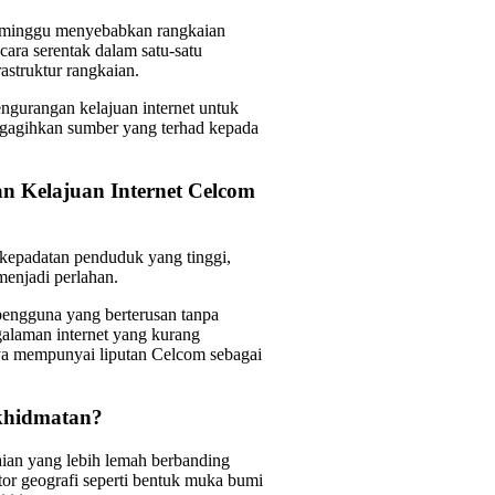
ng minggu menyebabkan rangkaian
ara serentak dalam satu-satu
astruktur rangkaian.
gurangan kelajuan internet untuk
ngagihkan sumber yang terhad kepada
 Kelajuan Internet Celcom
epadatan penduduk yang tinggi,
enjadi perlahan.
pengguna yang berterusan tanpa
galaman internet yang kurang
ya mempunyai liputan Celcom sebagai
khidmatan?
ian yang lebih lemah berbanding
tor geografi seperti bentuk muka bumi