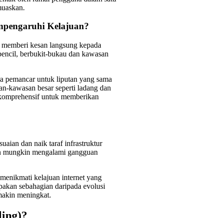
muaskan.
mpengaruhi Kelajuan?
 memberi kesan langsung kepada
rpencil, berbukit-bukau dan kawasan
a pemancar untuk liputan yang sama
n-kawasan besar seperti ladang dan
 komprehensif untuk memberikan
ian dan naik taraf infrastruktur
san mungkin mengalami gangguan
menikmati kelajuan internet yang
upakan sebahagian daripada evolusi
makin meningkat.
ing)?