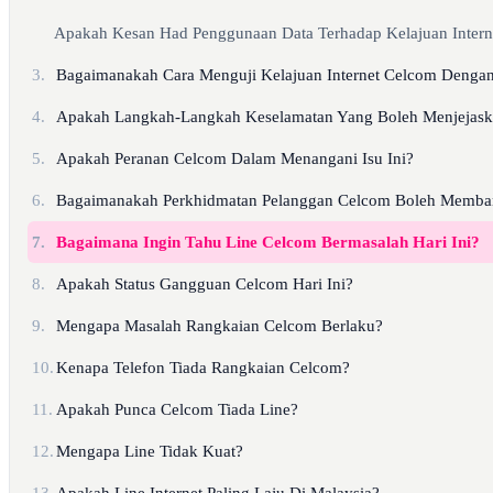
Apakah Kesan Had Penggunaan Data Terhadap Kelajuan Intern
3.
Bagaimanakah Cara Menguji Kelajuan Internet Celcom Dengan
4.
Apakah Langkah-Langkah Keselamatan Yang Boleh Menjejask
5.
Apakah Peranan Celcom Dalam Menangani Isu Ini?
6.
Bagaimanakah Perkhidmatan Pelanggan Celcom Boleh Memba
7.
Bagaimana Ingin Tahu Line Celcom Bermasalah Hari Ini?
8.
Apakah Status Gangguan Celcom Hari Ini?
9.
Mengapa Masalah Rangkaian Celcom Berlaku?
10.
Kenapa Telefon Tiada Rangkaian Celcom?
11.
Apakah Punca Celcom Tiada Line?
12.
Mengapa Line Tidak Kuat?
13.
Apakah Line Internet Paling Laju Di Malaysia?