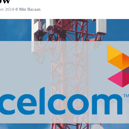
er 2024
·
8 Min Bacaan