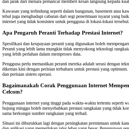
dan jarak dari menara pemancar memberi kesan langsung kepada kualit
Kawasan yang terlindung seperti dalam bangunan, basement atau kawas
tebal juga menghadapi cabaran dari segi penerimaan isyarat yang ba
internet yang tidak konsisten untuk pengguna di lokasi-lokasi tersebut
Apa Pengaruh Peranti Terhadap Prestasi Internet?
Spesifikasi dan keupayaan peranti yang digunakan boleh mempengar
Peranti yang lebih lama mungkin tidak menyokong teknologi rangkai
yang lebih perlahan dalam memproses data.
Pengguna perlu memastikan peranti mereka adalah serasi dengan tekno
dikemas kini dengan perisian terbaharu untuk prestasi yang optimum
dan perisian sistem operasi.
Bagaimanakah Corak Penggunaan Internet Mempenga
Celcom?
Penggunaan internet yang tinggi pada waktu-waktu tertentu seperti w
hujung minggu boleh menyebabkan prestasi rangkaian yang tidak ko
sama berkongsi sumber rangkaian yang terhad.
Situasi ini diburukkan lagi dengan peningkatan permintaan untuk kan
dan aplikasi yang memerlukan jalur lebar yang besar. Penggunaan se