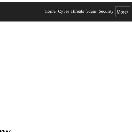
Home
Cyber Threats
Scam
Security
More
▾
ow