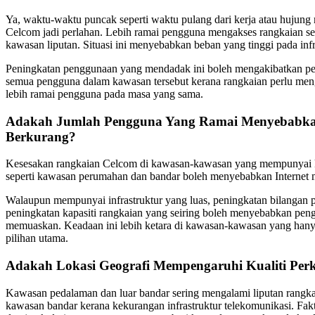
Ya, waktu-waktu puncak seperti waktu pulang dari kerja atau huju
Celcom jadi perlahan. Lebih ramai pengguna mengakses rangkaian sec
kawasan liputan. Situasi ini menyebabkan beban yang tinggi pada infr
Peningkatan penggunaan yang mendadak ini boleh mengakibatkan pen
semua pengguna dalam kawasan tersebut kerana rangkaian perlu me
lebih ramai pengguna pada masa yang sama.
Adakah Jumlah Pengguna Yang Ramai Menyebabkan
Berkurang?
Kesesakan rangkaian Celcom di kawasan-kawasan yang mempunyai k
seperti kawasan perumahan dan bandar boleh menyebabkan Internet m
Walaupun mempunyai infrastruktur yang luas, peningkatan bilangan 
peningkatan kapasiti rangkaian yang seiring boleh menyebabkan pen
memuaskan. Keadaan ini lebih ketara di kawasan-kawasan yang han
pilihan utama.
Adakah Lokasi Geografi Mempengaruhi Kualiti Per
Kawasan pedalaman dan luar bandar sering mengalami liputan rangka
kawasan bandar kerana kekurangan infrastruktur telekomunikasi. Fak