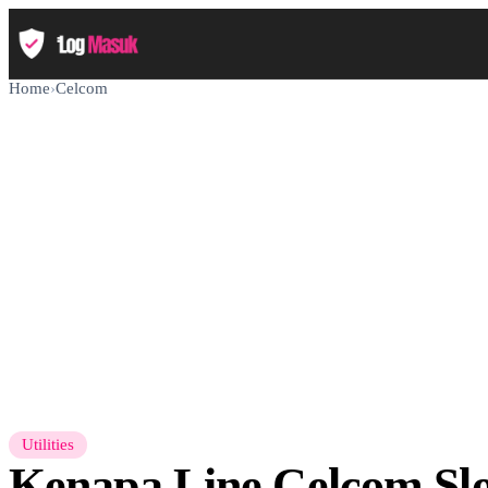
Home
›
Celcom
Utilities
Kenapa Line Celcom Sl