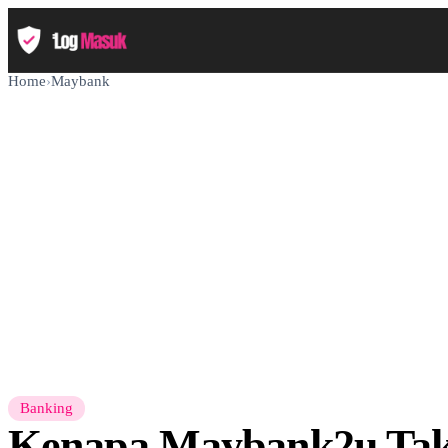
Home
›
Maybank
Banking
Kenapa Maybank2u Tak