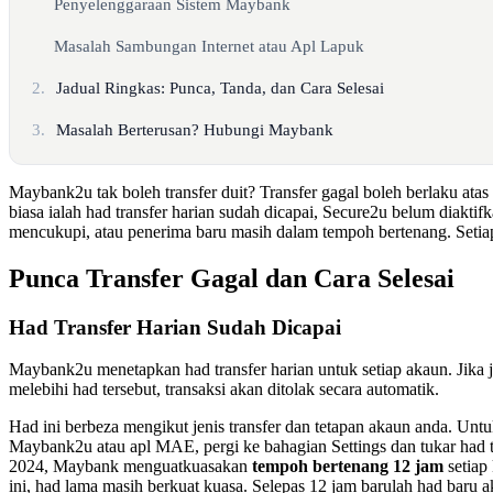
Penyelenggaraan Sistem Maybank
Masalah Sambungan Internet atau Apl Lapuk
2.
Jadual Ringkas: Punca, Tanda, dan Cara Selesai
3.
Masalah Berterusan? Hubungi Maybank
Maybank2u tak boleh transfer duit? Transfer gagal boleh berlaku ata
biasa ialah had transfer harian sudah dicapai, Secure2u belum diaktifk
mencukupi, atau penerima baru masih dalam tempoh bertenang. Setiap 
Punca Transfer Gagal dan Cara Selesai
Had Transfer Harian Sudah Dicapai
Maybank2u menetapkan had transfer harian untuk setiap akaun. Jika
melebihi had tersebut, transaksi akan ditolak secara automatik.
Had ini berbeza mengikut jenis transfer dan tetapan akaun anda. Un
Maybank2u atau apl MAE, pergi ke bahagian Settings dan tukar had tr
2024, Maybank menguatkuasakan
tempoh bertenang 12 jam
setiap
ini, had lama masih berkuat kuasa. Selepas 12 jam barulah had baru ak