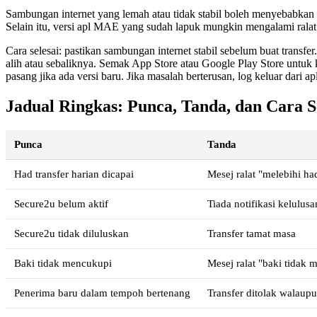
Sambungan internet yang lemah atau tidak stabil boleh menyebabkan se
Selain itu, versi apl MAE yang sudah lapuk mungkin mengalami ralat
Cara selesai: pastikan sambungan internet stabil sebelum buat transfe
alih atau sebaliknya. Semak App Store atau Google Play Store untuk
pasang jika ada versi baru. Jika masalah berterusan, log keluar dari a
Jadual Ringkas: Punca, Tanda, dan Cara S
Punca
Tanda
Had transfer harian dicapai
Mesej ralat "melebihi had
Secure2u belum aktif
Tiada notifikasi kelulus
Secure2u tidak diluluskan
Transfer tamat masa
Baki tidak mencukupi
Mesej ralat "baki tidak
Penerima baru dalam tempoh bertenang
Transfer ditolak walaup