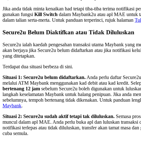
Jika anda tidak minta kenaikan had tetapi tiba-tiba terima notifikas
gunakan fungsi
Kill Switch
dalam Maybank2u atau apl MAE untuk t
dalam talian serta-merta. Untuk panduan terperinci, rujuk halaman
Tu
Secure2u Belum Diaktifkan atau Tidak Diluluskan
Secure2u ialah kaedah pengesahan transaksi utama Maybank yang m
akan berjaya jika Secure2u belum didaftarkan atau jika notifikasi kel
yang ditetapkan.
Terdapat dua situasi berbeza di sini.
Situasi 1: Secure2u belum didaftarkan.
Anda perlu daftar Secure2
melalui ATM Maybank menggunakan kad debit atau kad kredit. Selep
bertenang 12 jam
sebelum Secure2u boleh digunakan untuk luluskan
langkah keselamatan Maybank untuk halang penipuan. Jika anda mend
sebelumnya, tempoh bertenang tidak dikenakan. Untuk panduan lengk
Maybank
.
Situasi 2: Secure2u sudah aktif tetapi tak diluluskan.
Semasa proses
muncul dalam apl MAE. Anda perlu buka apl dan luluskan transaksi d
notifikasi terlepas atau tidak diluluskan, transfer akan tamat masa d
cuba semula.