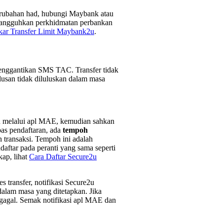
i perubahan had, hubungi Maybank atau
angguhkan perkhidmatan perbankan
kar Transfer Limit Maybank2u
.
enggantikan SMS TAC. Transfer tidak
ulusan tidak diluluskan dalam masa
u melalui apl MAE, kemudian sahkan
as pendaftaran, ada
tempoh
 transaksi. Tempoh ini adalah
aftar pada peranti yang sama seperti
ap, lihat
Cara Daftar Secure2u
 transfer, notifikasi Secure2u
alam masa yang ditetapkan. Jika
an gagal. Semak notifikasi apl MAE dan