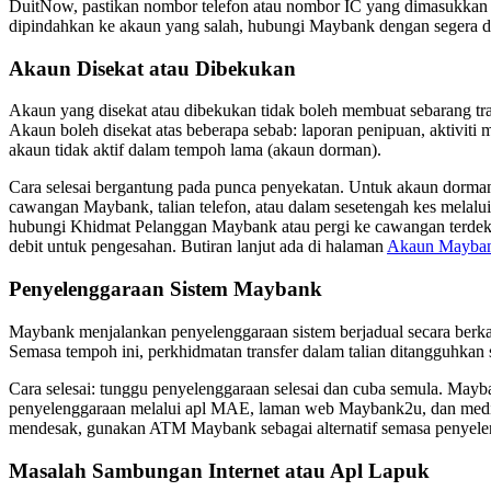
DuitNow, pastikan nombor telefon atau nombor IC yang dimasukkan be
dipindahkan ke akaun yang salah, hubungi Maybank dengan segera di
Akaun Disekat atau Dibekukan
Akaun yang disekat atau dibekukan tidak boleh membuat sebarang tran
Akaun boleh disekat atas beberapa sebab: laporan penipuan, aktivit
akaun tidak aktif dalam tempoh lama (akaun dorman).
Cara selesai bergantung pada punca penyekatan. Untuk akaun dorman
cawangan Maybank, talian telefon, atau dalam sesetengah kes melal
hubungi Khidmat Pelanggan Maybank atau pergi ke cawangan terdek
debit untuk pengesahan. Butiran lanjut ada di halaman
Akaun Mayban
Penyelenggaraan Sistem Maybank
Maybank menjalankan penyelenggaraan sistem berjadual secara berka
Semasa tempoh ini, perkhidmatan transfer dalam talian ditangguhkan 
Cara selesai: tunggu penyelenggaraan selesai dan cuba semula. Ma
penyelenggaraan melalui apl MAE, laman web Maybank2u, dan media 
mendesak, gunakan ATM Maybank sebagai alternatif semasa penyele
Masalah Sambungan Internet atau Apl Lapuk