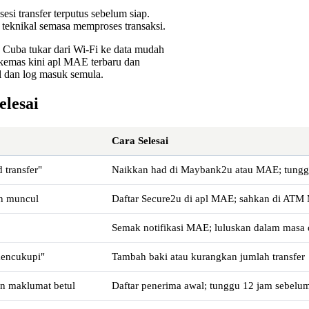
si transfer terputus sebelum siap.
 teknikal semasa memproses transaksi.
r. Cuba tukar dari Wi-Fi ke data mudah
 kemas kini apl MAE terbaru dan
pl dan log masuk semula.
elesai
Cara Selesai
 transfer"
Naikkan had di Maybank2u atau MAE; tungg
an muncul
Daftar Secure2u di apl MAE; sahkan di AT
Semak notifikasi MAE; luluskan dalam masa 
 mencukupi"
Tambah baki atau kurangkan jumlah transfer
un maklumat betul
Daftar penerima awal; tunggu 12 jam sebelum