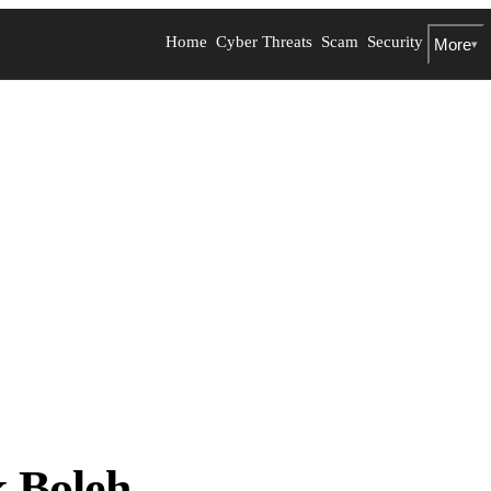
Home
Cyber Threats
Scam
Security
More
▾
 Boleh