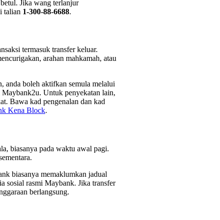
tul. Jika wang terlanjur
 talian
1-300-88-6688
.
saksi termasuk transfer keluar.
i mencurigakan, arahan mahkamah, atau
, anda boleh aktifkan semula melalui
ui Maybank2u. Untuk penyekatan lain,
at. Bawa kad pengenalan dan kad
k Kena Block
.
la, biasanya pada waktu awal pagi.
sementara.
ybank biasanya memaklumkan jadual
sosial rasmi Maybank. Jika transfer
nggaraan berlangsung.