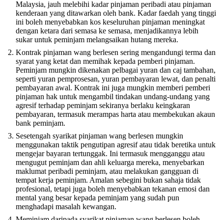
Malaysia, jauh melebihi kadar pinjaman peribadi atau pinjaman
kenderaan yang ditawarkan oleh bank. Kadar faedah yang tinggi
ini boleh menyebabkan kos keseluruhan pinjaman meningkat
dengan ketara dari semasa ke semasa, menjadikannya lebih
sukar untuk peminjam melangsaikan hutang mereka.
Kontrak pinjaman wang berlesen sering mengandungi terma dan
syarat yang ketat dan memihak kepada pemberi pinjaman.
Peminjam mungkin dikenakan pelbagai yuran dan caj tambahan,
seperti yuran pemprosesan, yuran pembayaran lewat, dan penalti
pembayaran awal. Kontrak ini juga mungkin memberi pemberi
pinjaman hak untuk mengambil tindakan undang-undang yang
agresif terhadap peminjam sekiranya berlaku keingkaran
pembayaran, termasuk merampas harta atau membekukan akaun
bank peminjam.
Sesetengah syarikat pinjaman wang berlesen mungkin
menggunakan taktik pengutipan agresif atau tidak beretika untuk
mengejar bayaran tertunggak. Ini termasuk mengganggu atau
mengugut peminjam dan ahli keluarga mereka, menyebarkan
maklumat peribadi peminjam, atau melakukan gangguan di
tempat kerja peminjam. Amalan sebegini bukan sahaja tidak
profesional, tetapi juga boleh menyebabkan tekanan emosi dan
mental yang besar kepada peminjam yang sudah pun
menghadapi masalah kewangan.
Meminjam daripada syarikat pinjaman wang berlesen boleh