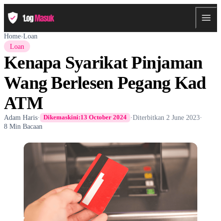
Home
›
Loan
Loan
Kenapa Syarikat Pinjaman
Wang Berlesen Pegang Kad
ATM
Adam Haris
·
·
Diterbitkan
2 June 2023
·
Dikemaskini:
13 October 2024
8 Min Bacaan