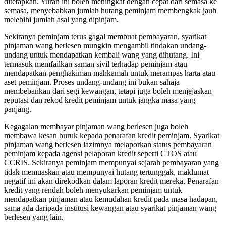
ditetapkan. Yuran ini boleh meningkat dengan cepat dari semasa ke
semasa, menyebabkan jumlah hutang peminjam membengkak jauh
melebihi jumlah asal yang dipinjam.
Sekiranya peminjam terus gagal membuat pembayaran, syarikat
pinjaman wang berlesen mungkin mengambil tindakan undang-
undang untuk mendapatkan kembali wang yang dihutang. Ini
termasuk memfailkan saman sivil terhadap peminjam atau
mendapatkan penghakiman mahkamah untuk merampas harta atau
aset peminjam. Proses undang-undang ini bukan sahaja
membebankan dari segi kewangan, tetapi juga boleh menjejaskan
reputasi dan rekod kredit peminjam untuk jangka masa yang
panjang.
Kegagalan membayar pinjaman wang berlesen juga boleh
membawa kesan buruk kepada penarafan kredit peminjam. Syarikat
pinjaman wang berlesen lazimnya melaporkan status pembayaran
peminjam kepada agensi pelaporan kredit seperti CTOS atau
CCRIS. Sekiranya peminjam mempunyai sejarah pembayaran yang
tidak memuaskan atau mempunyai hutang tertunggak, maklumat
negatif ini akan direkodkan dalam laporan kredit mereka. Penarafan
kredit yang rendah boleh menyukarkan peminjam untuk
mendapatkan pinjaman atau kemudahan kredit pada masa hadapan,
sama ada daripada institusi kewangan atau syarikat pinjaman wang
berlesen yang lain.