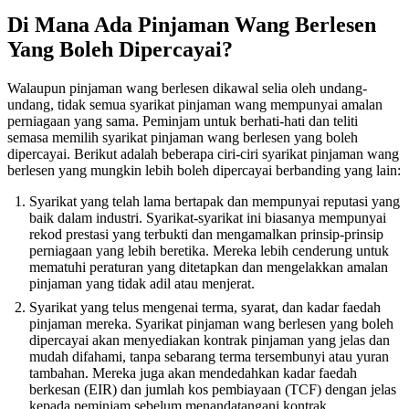
Di Mana Ada Pinjaman Wang Berlesen
Yang Boleh Dipercayai?
Walaupun pinjaman wang berlesen dikawal selia oleh undang-
undang, tidak semua syarikat pinjaman wang mempunyai amalan
perniagaan yang sama. Peminjam untuk berhati-hati dan teliti
semasa memilih syarikat pinjaman wang berlesen yang boleh
dipercayai. Berikut adalah beberapa ciri-ciri syarikat pinjaman wang
berlesen yang mungkin lebih boleh dipercayai berbanding yang lain:
Syarikat yang telah lama bertapak dan mempunyai reputasi yang
baik dalam industri. Syarikat-syarikat ini biasanya mempunyai
rekod prestasi yang terbukti dan mengamalkan prinsip-prinsip
perniagaan yang lebih beretika. Mereka lebih cenderung untuk
mematuhi peraturan yang ditetapkan dan mengelakkan amalan
pinjaman yang tidak adil atau menjerat.
Syarikat yang telus mengenai terma, syarat, dan kadar faedah
pinjaman mereka. Syarikat pinjaman wang berlesen yang boleh
dipercayai akan menyediakan kontrak pinjaman yang jelas dan
mudah difahami, tanpa sebarang terma tersembunyi atau yuran
tambahan. Mereka juga akan mendedahkan kadar faedah
berkesan (EIR) dan jumlah kos pembiayaan (TCF) dengan jelas
kepada peminjam sebelum menandatangani kontrak.