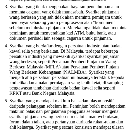
Syarikat yang tidak mengenakan bayaran pendahuluan atau
meminta cagaran yang tidak munasabah. Syarikat pinjaman
wang berlesen yang sah tidak akan meminta peminjam untuk
membayar sebarang yuran pemprosesan atau "komitmen"
sebelum meluluskan pinjaman. Mereka juga tidak akan meminta
peminjam untuk menyerahkan kad ATM, buku bank, atau
dokumen peribadi lain sebagai cagaran untuk pinjaman.
Syarikat yang berdaftar dengan persatuan industri atau badan
kawal selia yang berkaitan. Di Malaysia, terdapat beberapa
persatuan industri yang mewakili syarikat-syarikat pinjaman
wang berlesen, seperti Persatuan Pemberi Pinjaman Wang
Berlesen Malaysia (MFLA) atau Persatuan Pemberi Pinjam
Wang Berlesen Kebangsaan (NALMBA). Syarikat yang
menjadi ahli persatuan-persatuan ini biasanya tertakluk kepada
kod etika dan amalan perniagaan yang lebih ketat, di samping
pengawasan tambahan daripada badan kawal selia seperti
KPKT atau Bank Negara Malaysia.
Syarikat yang mendapat maklum balas dan ulasan positif
daripada pelanggan sebelum ini. Peminjam boleh mendapatkan
maklum balas dan pengalaman pengguna sebenar mengenai
syarikat pinjaman wang berlesen melalui laman web ulasan,
forum dalam talian, atau pertanyaan daripada rakan-rakan dan
ahli keluarga. Syarikat yang secara konsisten mendapat ulasan