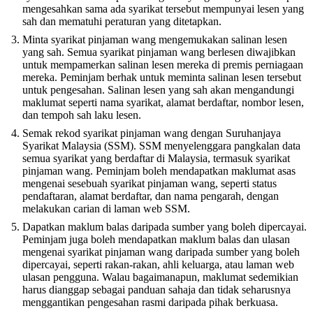
mengesahkan sama ada syarikat tersebut mempunyai lesen yang
sah dan mematuhi peraturan yang ditetapkan.
Minta syarikat pinjaman wang mengemukakan salinan lesen
yang sah. Semua syarikat pinjaman wang berlesen diwajibkan
untuk mempamerkan salinan lesen mereka di premis perniagaan
mereka. Peminjam berhak untuk meminta salinan lesen tersebut
untuk pengesahan. Salinan lesen yang sah akan mengandungi
maklumat seperti nama syarikat, alamat berdaftar, nombor lesen,
dan tempoh sah laku lesen.
Semak rekod syarikat pinjaman wang dengan Suruhanjaya
Syarikat Malaysia (SSM). SSM menyelenggara pangkalan data
semua syarikat yang berdaftar di Malaysia, termasuk syarikat
pinjaman wang. Peminjam boleh mendapatkan maklumat asas
mengenai sesebuah syarikat pinjaman wang, seperti status
pendaftaran, alamat berdaftar, dan nama pengarah, dengan
melakukan carian di laman web SSM.
Dapatkan maklum balas daripada sumber yang boleh dipercayai.
Peminjam juga boleh mendapatkan maklum balas dan ulasan
mengenai syarikat pinjaman wang daripada sumber yang boleh
dipercayai, seperti rakan-rakan, ahli keluarga, atau laman web
ulasan pengguna. Walau bagaimanapun, maklumat sedemikian
harus dianggap sebagai panduan sahaja dan tidak seharusnya
menggantikan pengesahan rasmi daripada pihak berkuasa.