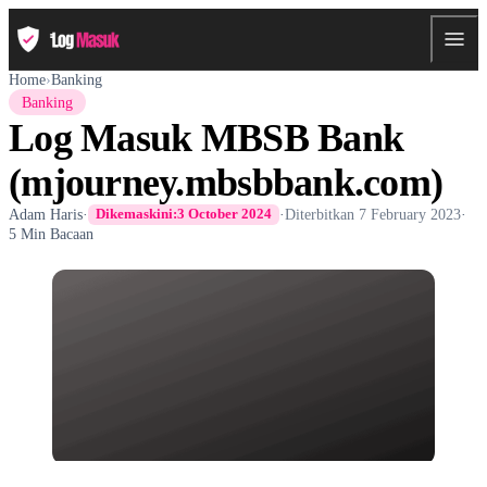
Home
›
Banking
Banking
Log Masuk MBSB Bank
(mjourney.mbsbbank.com)
Adam Haris
·
·
Diterbitkan
7 February 2023
·
Dikemaskini:
3 October 2024
5 Min Bacaan