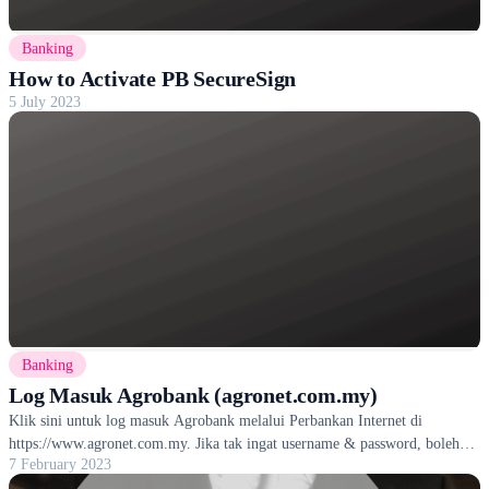
Banking
How to Activate PB SecureSign
5 July 2023
Banking
Log Masuk Agrobank (agronet.com.my)
Klik sini untuk log masuk Agrobank melalui Perbankan Internet di
https://www.agronet.com.my. Jika tak ingat username & password, boleh
7 February 2023
reset.