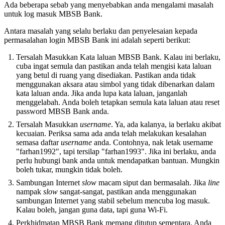
Ada beberapa sebab yang menyebabkan anda mengalami masalah
untuk log masuk MBSB Bank.
Antara masalah yang selalu berlaku dan penyelesaian kepada
permasalahan login MBSB Bank ini adalah seperti berikut:
Tersalah Masukkan Kata laluan MBSB Bank. Kalau ini berlaku,
cuba ingat semula dan pastikan anda telah mengisi kata laluan
yang betul di ruang yang disediakan. Pastikan anda tidak
menggunakan aksara atau simbol yang tidak dibenarkan dalam
kata laluan anda. Jika anda lupa kata laluan, janganlah
menggelabah. Anda boleh tetapkan semula kata laluan atau reset
password MBSB Bank anda.
Tersalah Masukkan
username
. Ya, ada kalanya, ia berlaku akibat
kecuaian. Periksa sama ada anda telah melakukan kesalahan
semasa daftar
username
anda. Contohnya, nak letak username
"farhan1992", tapi tersilap "farhan1993". Jika ini berlaku, anda
perlu hubungi bank anda untuk mendapatkan bantuan. Mungkin
boleh tukar, mungkin tidak boleh.
Sambungan Internet
slow
macam siput dan bermasalah. Jika
line
nampak
slow
sangat-sangat, pastikan anda menggunakan
sambungan Internet yang stabil sebelum mencuba log masuk.
Kalau boleh, jangan guna data, tapi guna Wi-Fi.
Perkhidmatan MBSB Bank memang ditutup sementara. Anda