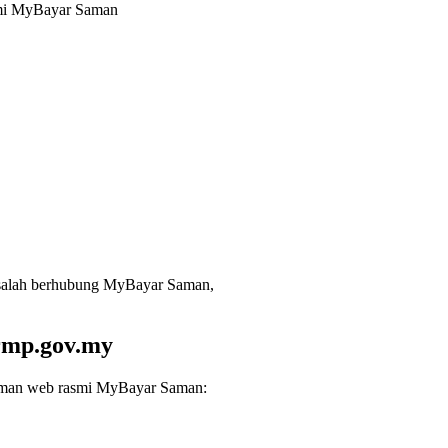
smi MyBayar Saman
asalah berhubung MyBayar Saman,
rmp.gov.my
laman web rasmi MyBayar Saman: