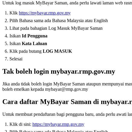
Untuk log masuk MyBayar Saman, anda perlu lawati laman web ra
Klik
https://mybayar.rmp.gov.my
Pilih Bahasa sama ada Bahasa Malaysia atau English
Lihat pada bahagian Log Masuk MyBayar Saman
Isikan
Id Pengguna
Isikan
Kata Laluan
Klik pada butang
LOG MASUK
Selesai
Tak boleh login mybayar.rmp.gov.my
Jika anda tidak boleh login MyBayar Saman ataupun mempunyai m
boleh emelkan kepada mybayar@rmp.gov.my
Cara daftar MyBayar Saman di mybayar.
Untuk membuat pendaftaran bagi pengguna baru, anda perlu awati 
Klik di sini:
https://mybayar.rmp.gov.my
Pilih Bahasa sama ada Bahasa Malaysia atau English