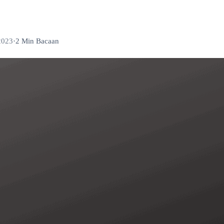
2023
·
2 Min Bacaan