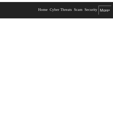
Home
Cyber Threats
Scam
Security
More
▾