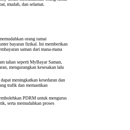
pat, mudah, dan selamat.
 memudahkan orang ramai
nter bayaran fizikal. Ini memberikan
pembayaran saman dari mana-mana
am talian seperti MyBayar Saman,
aran, mengurangkan kesesakan lalu
dapat meningkatkan kesedaran dan
ng trafik dan memastikan
ga membolehkan PDRM untuk mengurus
tik, serta memudahkan proses
.