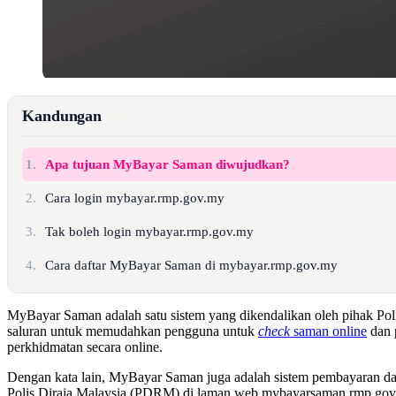
Kandungan
1.
Apa tujuan MyBayar Saman diwujudkan?
2.
Cara login mybayar.rmp.gov.my
3.
Tak boleh login mybayar.rmp.gov.my
4.
Cara daftar MyBayar Saman di mybayar.rmp.gov.my
MyBayar Saman adalah satu sistem yang dikendalikan oleh pihak Polis
saluran untuk memudahkan pengguna untuk
check
saman online
dan 
perkhidmatan secara online.
Dengan kata lain, MyBayar Saman juga adalah sistem pembayaran da
Polis Diraja Malaysia (PDRM) di laman web mybayarsaman.rmp.go