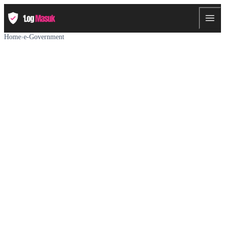
Home
›
e-Government