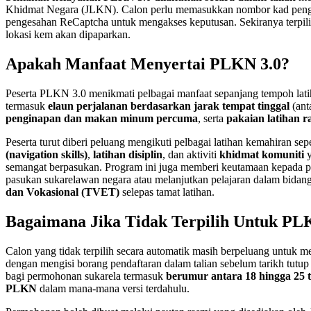
Khidmat Negara (JLKN). Calon perlu memasukkan nombor kad peng
pengesahan ReCaptcha untuk mengakses keputusan. Sekiranya terpilih
lokasi kem akan dipaparkan.
Apakah Manfaat Menyertai PLKN 3.0?
Peserta PLKN 3.0 menikmati pelbagai manfaat sepanjang tempoh lati
termasuk
elaun perjalanan berdasarkan jarak tempat tinggal
(ant
penginapan dan makan minum percuma
, serta
pakaian latihan r
Peserta turut diberi peluang mengikuti pelbagai latihan kemahiran sep
(navigation skills)
,
latihan disiplin
, dan aktiviti
khidmat komuniti
y
semangat berpasukan. Program ini juga memberi keutamaan kepada pe
pasukan sukarelawan negara atau melanjutkan pelajaran dalam bidan
dan Vokasional (TVET)
selepas tamat latihan.
Bagaimana Jika Tidak Terpilih Untuk PL
Calon yang tidak terpilih secara automatik masih berpeluang untuk m
dengan mengisi borang pendaftaran dalam talian sebelum tarikh tutup
bagi permohonan sukarela termasuk
berumur antara 18 hingga 25 
PLKN
dalam mana-mana versi terdahulu.