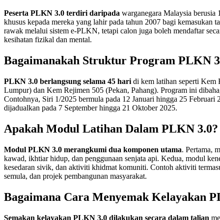
Peserta PLKN 3.0 terdiri daripada
warganegara Malaysia berusia 
khusus kepada mereka yang lahir pada tahun 2007 bagi kemasukan ta
rawak melalui sistem e-PLKN, tetapi calon juga boleh mendaftar seca
kesihatan fizikal dan mental.
Bagaimanakah Struktur Program PLKN 3.
PLKN 3.0 berlangsung selama 45 hari
di kem latihan seperti Kem
Lumpur) dan Kem Rejimen 505 (Pekan, Pahang). Program ini dibahagi
Contohnya, Siri 1/2025 bermula pada 12 Januari hingga 25 Februari 
dijadualkan pada 7 September hingga 21 Oktober 2025.
Apakah Modul Latihan Dalam PLKN 3.0?
Modul PLKN 3.0 merangkumi dua komponen utama
. Pertama, m
kawad, ikhtiar hidup, dan penggunaan senjata api. Kedua, modul kene
kesedaran sivik, dan aktiviti khidmat komuniti. Contoh aktiviti term
semula, dan projek pembangunan masyarakat.
Bagaimana Cara Menyemak Kelayakan P
Semakan kelayakan PLKN 3.0 dilakukan secara dalam talian
mel