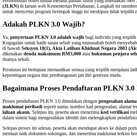
Permohonan boleh dibuat melalui pautan rasmi yang disediakan oleh
(JLKN)
di laman web Kementerian Pertahanan. Langkah ini memberi 
untuk menyertai program berimpak tinggi ini meskipun tidak terpilih m
Adakah PLKN 3.0 Wajib?
Ya,
penyertaan PLKN 3.0 adalah wajib
bagi individu yang terpilih
Kegagalan untuk hadir tanpa sebab yang munasabah boleh menyebab
di bawah
Seksyen 18(1), Akta Latihan Khidmat Negara 2003 (Ak
dikenakan
denda maksimum RM3,000
atau
hukuman penjara seh
duanya sekali.
Peraturan ini bertujuan memastikan semua yang terpilih menjalani lat
kepentingan negara dan pembangunan jati diri generasi muda.
Bagaimana Proses Pendaftaran PLKN 3.0
Proses pendaftaran PLKN 3.0 dimulakan dengan
pengesahan alama
maklumat peribadi
seperti nama, nombor kad pengenalan, alamat tem
laluan akaun
. Selepas itu, peserta akan menerima
kod verifikasi
mel
dalam sistem bagi mengesahkan identiti dan melengkapkan pendaftar
Selepas proses ini selesai, peserta akan mendapat akses ke dalam por
memuat naik dokumen sokongan, dan menerima maklumat terkini ber