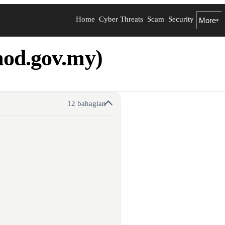
Home
Cyber Threats
Scam
Security
More
▾
mod.gov.my)
12 bahagian