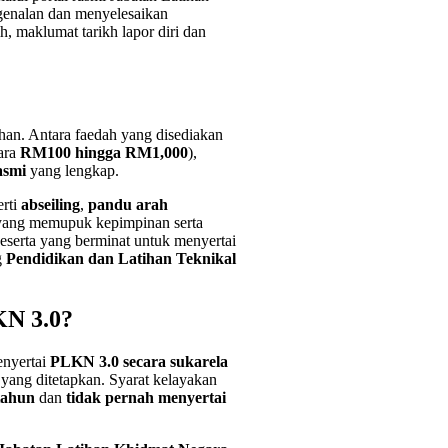
enalan dan menyelesaikan
, maklumat tarikh lapor diri dan
han. Antara faedah yang disediakan
ara
RM100 hingga RM1,000
),
asmi
yang lengkap.
erti
abseiling
,
pandu arah
ang memupuk kepimpinan serta
serta yang berminat untuk menyertai
g
Pendidikan dan Latihan Teknikal
KN 3.0?
enyertai
PLKN 3.0 secara sukarela
 yang ditetapkan. Syarat kelayakan
tahun
dan
tidak pernah menyertai