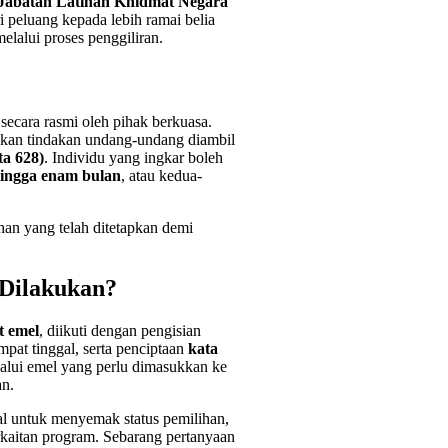
Jabatan Latihan Khidmat Negara
peluang kepada lebih ramai belia
elalui proses penggiliran.
 secara rasmi oleh pihak berkuasa.
kan tindakan undang-undang diambil
ta 628)
. Individu yang ingkar boleh
ingga enam bulan
, atau kedua-
ihan yang telah ditetapkan demi
 Dilakukan?
t emel
, diikuti dengan pengisian
pat tinggal, serta penciptaan
kata
alui emel yang perlu dimasukkan ke
an.
tal untuk menyemak status pemilihan,
kaitan program. Sebarang pertanyaan