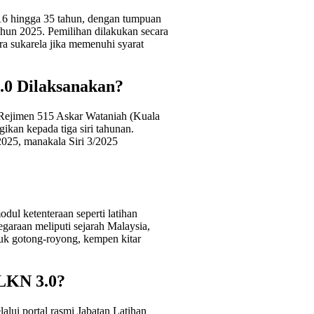
16 hingga 35 tahun, dengan tumpuan
hun 2025. Pemilihan dilakukan secara
ra sukarela jika memenuhi syarat
0 Dilaksanakan?
 Rejimen 515 Askar Wataniah (Kuala
kan kepada tiga siri tahunan.
2025, manakala Siri 3/2025
odul ketenteraan seperti latihan
garaan meliputi sejarah Malaysia,
asuk gotong-royong, kempen kitar
LKN 3.0?
alui portal rasmi Jabatan Latihan