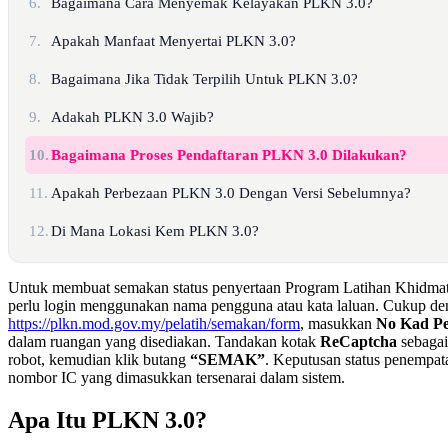
6.
Bagaimana Cara Menyemak Kelayakan PLKN 3.0?
7.
Apakah Manfaat Menyertai PLKN 3.0?
8.
Bagaimana Jika Tidak Terpilih Untuk PLKN 3.0?
9.
Adakah PLKN 3.0 Wajib?
10.
Bagaimana Proses Pendaftaran PLKN 3.0 Dilakukan?
11.
Apakah Perbezaan PLKN 3.0 Dengan Versi Sebelumnya?
12.
Di Mana Lokasi Kem PLKN 3.0?
Untuk membuat semakan status penyertaan Program Latihan Khidmat
perlu login menggunakan nama pengguna atau kata laluan. Cukup den
https://plkn.mod.gov.my/pelatih/semakan/form
, masukkan
No Kad Pe
dalam ruangan yang disediakan. Tandakan kotak
ReCaptcha
sebagai
robot, kemudian klik butang
“SEMAK”
. Keputusan status penempata
nombor IC yang dimasukkan tersenarai dalam sistem.
Apa Itu PLKN 3.0?