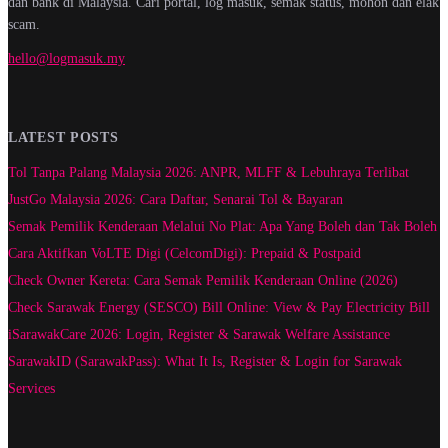
dan bank di Malaysia. Cari portal, log masuk, semak status, mohon dan elak
scam.
hello@logmasuk.my
LATEST POSTS
Tol Tanpa Palang Malaysia 2026: ANPR, MLFF & Lebuhraya Terlibat
JustGo Malaysia 2026: Cara Daftar, Senarai Tol & Bayaran
Semak Pemilik Kenderaan Melalui No Plat: Apa Yang Boleh dan Tak Boleh
Cara Aktifkan VoLTE Digi (CelcomDigi): Prepaid & Postpaid
Check Owner Kereta: Cara Semak Pemilik Kenderaan Online (2026)
Check Sarawak Energy (SESCO) Bill Online: View & Pay Electricity Bill
iSarawakCare 2026: Login, Register & Sarawak Welfare Assistance
SarawakID (SarawakPass): What It Is, Register & Login for Sarawak
Services