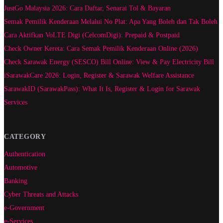
JustGo Malaysia 2026: Cara Daftar, Senarai Tol & Bayaran
Semak Pemilik Kenderaan Melalui No Plat: Apa Yang Boleh dan Tak Boleh
Cara Aktifkan VoLTE Digi (CelcomDigi): Prepaid & Postpaid
Check Owner Kereta: Cara Semak Pemilik Kenderaan Online (2026)
Check Sarawak Energy (SESCO) Bill Online: View & Pay Electricity Bill
iSarawakCare 2026: Login, Register & Sarawak Welfare Assistance
SarawakID (SarawakPass): What It Is, Register & Login for Sarawak
Services
CATEGORY
Authentication
Automotive
Banking
Cyber Threats and Attacks
e-Government
e-Services