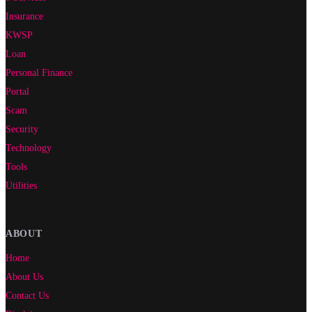
Insurance
KWSP
Loan
Personal Finance
Portal
Scam
Security
Technology
Tools
Utilities
ABOUT
Home
About Us
Contact Us