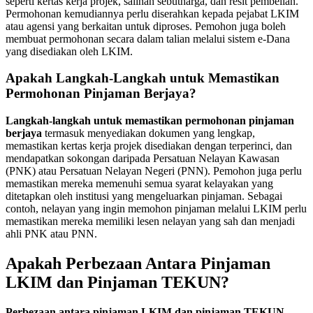
seperti kertas kerja projek, salinan sebutharga, dan resit pembelian.
Permohonan kemudiannya perlu diserahkan kepada pejabat LKIM
atau agensi yang berkaitan untuk diproses. Pemohon juga boleh
membuat permohonan secara dalam talian melalui sistem e-Dana
yang disediakan oleh LKIM.
Apakah Langkah-Langkah untuk Memastikan
Permohonan Pinjaman Berjaya?
Langkah-langkah untuk memastikan permohonan pinjaman
berjaya
termasuk menyediakan dokumen yang lengkap,
memastikan kertas kerja projek disediakan dengan terperinci, dan
mendapatkan sokongan daripada Persatuan Nelayan Kawasan
(PNK) atau Persatuan Nelayan Negeri (PNN). Pemohon juga perlu
memastikan mereka memenuhi semua syarat kelayakan yang
ditetapkan oleh institusi yang mengeluarkan pinjaman. Sebagai
contoh, nelayan yang ingin memohon pinjaman melalui LKIM perlu
memastikan mereka memiliki lesen nelayan yang sah dan menjadi
ahli PNK atau PNN.
Apakah Perbezaan Antara Pinjaman
LKIM dan Pinjaman TEKUN?
Perbezaan antara pinjaman LKIM dan pinjaman TEKUN