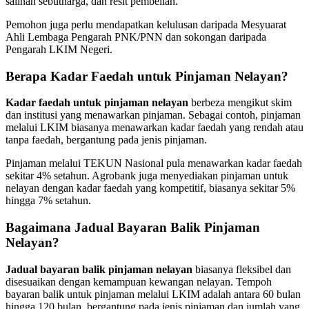
salinan sebutharga, dan resit pembelian.
Pemohon juga perlu mendapatkan kelulusan daripada Mesyuarat
Ahli Lembaga Pengarah PNK/PNN dan sokongan daripada
Pengarah LKIM Negeri.
Berapa Kadar Faedah untuk Pinjaman Nelayan?
Kadar faedah untuk pinjaman nelayan
berbeza mengikut skim
dan institusi yang menawarkan pinjaman. Sebagai contoh, pinjaman
melalui LKIM biasanya menawarkan kadar faedah yang rendah atau
tanpa faedah, bergantung pada jenis pinjaman.
Pinjaman melalui TEKUN Nasional pula menawarkan kadar faedah
sekitar 4% setahun. Agrobank juga menyediakan pinjaman untuk
nelayan dengan kadar faedah yang kompetitif, biasanya sekitar 5%
hingga 7% setahun.
Bagaimana Jadual Bayaran Balik Pinjaman
Nelayan?
Jadual bayaran balik pinjaman nelayan
biasanya fleksibel dan
disesuaikan dengan kemampuan kewangan nelayan. Tempoh
bayaran balik untuk pinjaman melalui LKIM adalah antara 60 bulan
hingga 120 bulan, bergantung pada jenis pinjaman dan jumlah yang