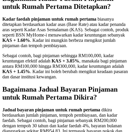
untuk Rumah Pertama Ditetapkan?
Kadar faedah pinjaman untuk rumah pertama
biasanya
ditetapkan berdasarkan kadar asas (Base Rate) atau kadar penanda
aras seperti Kadar Asas Semalaman (KAS). Sebagai contoh, produk
seperti BSN MyHome-i menawarkan kadar keuntungan sebanyak
KAS + 1.60%
. Kadar ini mungkin berbeza mengikut jumlah
pinjaman dan tempoh pembiayaan.
Sebagai contoh, bagi pinjaman sehingga RM100,000, kadar
keuntungan efektif adalah
KAS + 3.85%
, manakala bagi pinjaman
antara RM100,000 hingga RM300,000, kadar keuntungan adalah
KAS + 1.45%
. Kadar ini boleh berubah mengikut keadaan pasaran
dan dasar institusi kewangan.
Bagaimana Jadual Bayaran Pinjaman
untuk Rumah Pertama Dikira?
Jadual bayaran pinjaman untuk rumah pertama
dikira
berdasarkan jumlah pinjaman, tempoh pembiayaan, dan kadar
faedah. Sebagai contoh, bagi pinjaman sebanyak RM200,000
dengan tempoh 30 tahun dan kadar faedah 4%, bayaran bulanan
dianggarkan sekitar RM954.83. Ini termasuk bayaran pokok dan