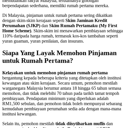
memudahkan rakyat Malaysia, terutamanya golongan
berpendapatan sederhana, memiliki rumah pertama mereka.
Di Malaysia, pinjaman untuk rumah pertama sering dikaitkan
dengan skim-skim kerajaan seperti
Skim Jaminan Kredit
Perumahan (SJKP)
dan
Skim Rumah Pertamaku (My First
Home Scheme)
. Skim-skim ini menawarkan pembiayaan sehingga
110% daripada harga rumah, termasuk kos-kos tambahan seperti
yuran guaman, yuran penilaian, dan insurans.
Siapa Yang Layak Memohon Pinjaman
untuk Rumah Pertama?
Kelayakan untuk memohon pinjaman rumah pertama
bergantung kepada beberapa kriteria yang ditetapkan oleh institusi
kewangan atau skim kerajaan. Secara umum, pemohon mestilah
warganegara Malaysia berumur antara 18 hingga 65 tahun semasa
memohon, dan tidak melebihi 70 tahun pada tarikh tamat tempoh
pembiayaan. Pendapatan minimum yang diperlukan adalah
RM1,500 sebulan, dan pemohon tidak boleh mempunyai sebarang
kemudahan pembiayaan perumahan sedia ada dengan mana-mana
institusi kewangan.
Selain itu, pemohon mestilah
tidak diisytiharkan muflis
dan