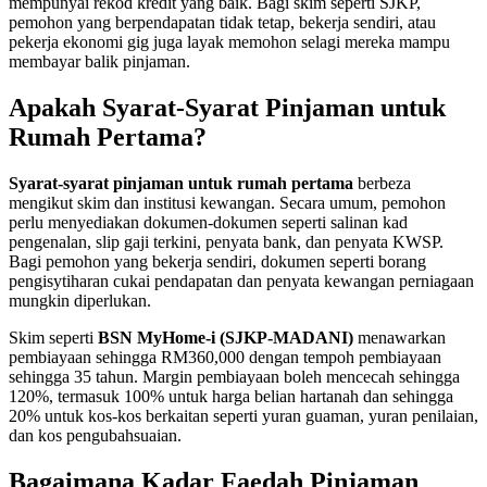
mempunyai rekod kredit yang baik. Bagi skim seperti SJKP,
pemohon yang berpendapatan tidak tetap, bekerja sendiri, atau
pekerja ekonomi gig juga layak memohon selagi mereka mampu
membayar balik pinjaman.
Apakah Syarat-Syarat Pinjaman untuk
Rumah Pertama?
Syarat-syarat pinjaman untuk rumah pertama
berbeza
mengikut skim dan institusi kewangan. Secara umum, pemohon
perlu menyediakan dokumen-dokumen seperti salinan kad
pengenalan, slip gaji terkini, penyata bank, dan penyata KWSP.
Bagi pemohon yang bekerja sendiri, dokumen seperti borang
pengisytiharan cukai pendapatan dan penyata kewangan perniagaan
mungkin diperlukan.
Skim seperti
BSN MyHome-i (SJKP-MADANI)
menawarkan
pembiayaan sehingga RM360,000 dengan tempoh pembiayaan
sehingga 35 tahun. Margin pembiayaan boleh mencecah sehingga
120%, termasuk 100% untuk harga belian hartanah dan sehingga
20% untuk kos-kos berkaitan seperti yuran guaman, yuran penilaian,
dan kos pengubahsuaian.
Bagaimana Kadar Faedah Pinjaman