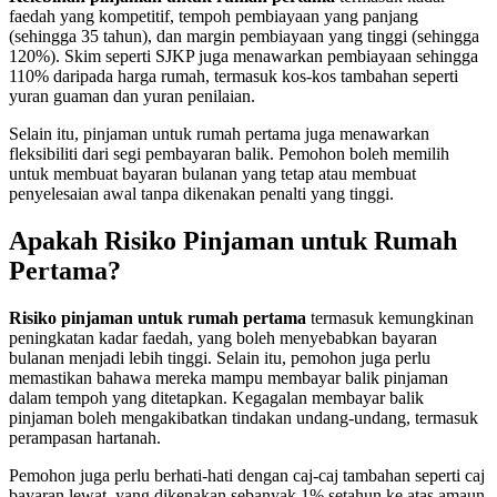
faedah yang kompetitif, tempoh pembiayaan yang panjang
(sehingga 35 tahun), dan margin pembiayaan yang tinggi (sehingga
120%). Skim seperti SJKP juga menawarkan pembiayaan sehingga
110% daripada harga rumah, termasuk kos-kos tambahan seperti
yuran guaman dan yuran penilaian.
Selain itu, pinjaman untuk rumah pertama juga menawarkan
fleksibiliti dari segi pembayaran balik. Pemohon boleh memilih
untuk membuat bayaran bulanan yang tetap atau membuat
penyelesaian awal tanpa dikenakan penalti yang tinggi.
Apakah Risiko Pinjaman untuk Rumah
Pertama?
Risiko pinjaman untuk rumah pertama
termasuk kemungkinan
peningkatan kadar faedah, yang boleh menyebabkan bayaran
bulanan menjadi lebih tinggi. Selain itu, pemohon juga perlu
memastikan bahawa mereka mampu membayar balik pinjaman
dalam tempoh yang ditetapkan. Kegagalan membayar balik
pinjaman boleh mengakibatkan tindakan undang-undang, termasuk
perampasan hartanah.
Pemohon juga perlu berhati-hati dengan caj-caj tambahan seperti caj
bayaran lewat, yang dikenakan sebanyak 1% setahun ke atas amaun