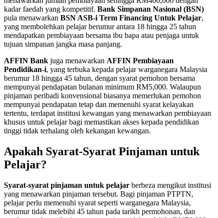
menawarkan jumlah pembiayaan sehingga RM400,000 dengan
kadar faedah yang kompetitif.
Bank Simpanan Nasional (BSN)
pula menawarkan
BSN ASB-i Term Financing Untuk Pelajar
,
yang membolehkan pelajar berumur antara 18 hingga 25 tahun
mendapatkan pembiayaan bersama ibu bapa atau penjaga untuk
tujuan simpanan jangka masa panjang.
AFFIN Bank
juga menawarkan
AFFIN Pembiayaan
Pendidikan-i
, yang terbuka kepada pelajar warganegara Malaysia
berumur 18 hingga 45 tahun, dengan syarat pemohon bersama
mempunyai pendapatan bulanan minimum RM5,000. Walaupun
pinjaman peribadi konvensional biasanya memerlukan pemohon
mempunyai pendapatan tetap dan memenuhi syarat kelayakan
tertentu, terdapat institusi kewangan yang menawarkan pembiayaan
khusus untuk pelajar bagi memastikan akses kepada pendidikan
tinggi tidak terhalang oleh kekangan kewangan.​
Apakah Syarat-Syarat Pinjaman untuk
Pelajar?
Syarat-syarat pinjaman untuk pelajar
berbeza mengikut institusi
yang menawarkan pinjaman tersebut. Bagi pinjaman PTPTN,
pelajar perlu memenuhi syarat seperti warganegara Malaysia,
berumur tidak melebihi 45 tahun pada tarikh permohonan, dan