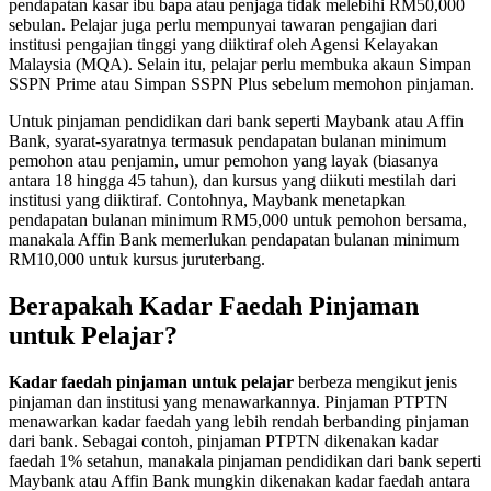
pendapatan kasar ibu bapa atau penjaga tidak melebihi RM50,000
sebulan. Pelajar juga perlu mempunyai tawaran pengajian dari
institusi pengajian tinggi yang diiktiraf oleh Agensi Kelayakan
Malaysia (MQA). Selain itu, pelajar perlu membuka akaun Simpan
SSPN Prime atau Simpan SSPN Plus sebelum memohon pinjaman.
Untuk pinjaman pendidikan dari bank seperti Maybank atau Affin
Bank, syarat-syaratnya termasuk pendapatan bulanan minimum
pemohon atau penjamin, umur pemohon yang layak (biasanya
antara 18 hingga 45 tahun), dan kursus yang diikuti mestilah dari
institusi yang diiktiraf. Contohnya, Maybank menetapkan
pendapatan bulanan minimum RM5,000 untuk pemohon bersama,
manakala Affin Bank memerlukan pendapatan bulanan minimum
RM10,000 untuk kursus juruterbang.
Berapakah Kadar Faedah Pinjaman
untuk Pelajar?
Kadar faedah pinjaman untuk pelajar
berbeza mengikut jenis
pinjaman dan institusi yang menawarkannya. Pinjaman PTPTN
menawarkan kadar faedah yang lebih rendah berbanding pinjaman
dari bank. Sebagai contoh, pinjaman PTPTN dikenakan kadar
faedah 1% setahun, manakala pinjaman pendidikan dari bank seperti
Maybank atau Affin Bank mungkin dikenakan kadar faedah antara