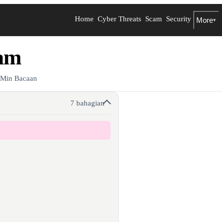
Home
Cyber Threats
Scam
Security
More
▾
lam
 Min Bacaan
7 bahagian