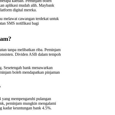
eberapa kaedah. Peminjam boleh
kan aplikasi mudah alih. Maybank
atform digital mereka.
au melawat cawangan terdekat untuk
tan SMS notifikasi bagi
lam?
tan tanpa melibatkan riba. Peminjam
onsisten. Dividen ASB dalam tempoh
ang. Sesetengah bank menawarkan
eminjam boleh mendapatkan pinjaman
?
SB yang mempengaruhi pulangan
bank, peminjam mungkin mengalami
g kadar keuntungan bank 4.5%.