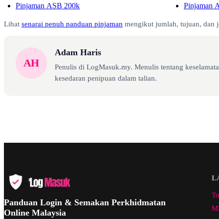
Pinjaman ASB 200k
Pinjaman
Lihat
senarai penuh panduan pinjaman
mengikut jumlah, tujuan, dan j
Adam Haris
AH
Penulis di LogMasuk.my. Menulis tentang keselamatan
kesedaran penipuan dalam talian.
L
To
Panduan Login & Semakan Perkhidmatan
ML
Online Malaysia