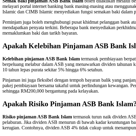
Semak baki pinjaman ASB Bank Islam
boleh dilakukan melalui b
melayari portal internet banking bank masing-masing atau mengguna
Islamic dan CIMB Islamic menyediakan fungsi semakan baki dalam pl
Peminjam juga boleh menghubungi pusat khidmat pelanggan bank at
mendapatkan penyata terkini. Beberapa bank menyediakan perkhidma
memaklumkan baki dan tarikh bayaran.
Apakah Kelebihan Pinjaman ASB Bank Is
Kelebihan pinjaman ASB Bank Islam
termasuk pembiayaan berpatu
berpeluang melabur dalam ASB yang menawarkan dividen tahunan k
10 tahun lepas purata sekitar 5% hingga 6% setahun.
Pinjaman ini juga fleksibel dengan tempoh bayaran balik yang panj
pakej pembiayaan bersama takaful untuk perlindungan kewangan. P
sehingga RM200,000 bergantung pada kelayakan.
Apakah Risiko Pinjaman ASB Bank Islam
Risiko pinjaman ASB Bank Islam
termasuk turun naik dividen A
pelaburan. Jika dividen ASB menurun di bawah kadar keuntungan 
kerugian. Contohnya, dividen ASB 4% tidak cukup untuk menampun