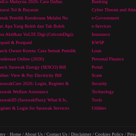
stGo Malaysia 2026: Cara Daftar,
Banking
narai Tol & Bayaran
Cyber Threats and Atta
mak Pemilik Kenderaan Melalui No
e-Government
at: Apa Yang Boleh dan Tak Boleh
e-Services
ra Aktifkan VoLTE Digi (CelcomDigi):
Insurance
epaid & Postpaid
KWSP
eck Owner Kereta: Cara Semak Pemilik
Loan
nderaan Online (2026)
Personal Finance
eck Sarawak Energy (SESCO) Bill
Portal
line: View & Pay Electricity Bill
Scam
arawakCare 2026: Login, Register &
Security
rawak Welfare Assistance
Technology
rawakID (SarawakPass): What It Is,
Tools
gister & Login for Sarawak Services
Utilities
.my ·
Home
/
About Us
/
Contact Us
/
Disclaimer
/
Cookies Policy
/
Priv