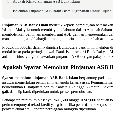
6.
Apakah Risiko Pinjaman ASB Bank Islam?
7.
Bolehkah Pinjaman ASB Bank Islam Digunakan Untuk Tujuan 
Pinjaman ASB Bank Islam
merujuk kepada pembiayaan berasaskan 
Islam di Malaysia untuk membiayai pelaburan dalam Amanah Saham 
membolehkan peminjam membeli unit ASB dengan menggunakan dana 
mana keuntungan dibahagikan mengikut prinsip mudharabah atau taw
Produk ini popular dalam kalangan Bumiputera yang ingin melabur 
modal besar pada peringkat awal. Bank Islam seperti Bank Rakyat, 
antara institusi yang menawarkan pinjaman ASB dengan pakej berbez
Apakah Syarat Memohon Pinjaman ASB B
Syarat memohon pinjaman ASB Bank Islam
bergantung pada polis
institusi memerlukan peminjam memenuhi kriteria asas. Peminjam me
berketurunan Bumiputera berumur antara 18 hingga 65 tahun. Dokume
gaji, dan slip bank diperlukan untuk proses permohonan.
Pendapatan minimum biasanya RM1,500 hingga RM2,000 sebulan be
perlu mempunyai rekod kredit yang baik. Jika peminjam bekerja send
penyata cukai atau laporan perniagaan mungkin diperlukan.