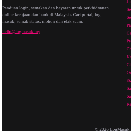
Ju
Panduan login, semakan dan bayaran untuk perkhidmatan
Se
online kerajaan dan bank di Malaysia. Cari portal, log
Se
masuk, semak status, mohon dan elak scam.
Pl
hello@logmasuk.my
Ca
Pr
Ch
Ke
Ch
On
iS
Sa
Sa
Re
© 2026 LogMasuk