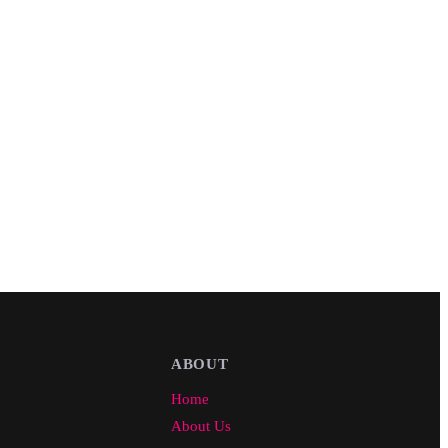
ABOUT
Home
About Us