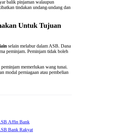
yar balik pinjaman walaupun
ibatkan tindakan undang-undang dan
nakan Untuk Tujuan
lain
selain melabur dalam ASB. Dana
ama peminjam. Peminjam tidak boleh
a peminjam memerlukan wang tunai.
kan modal perniagaan atau pembelian
ASB Affin Bank
ASB Bank Rakyat