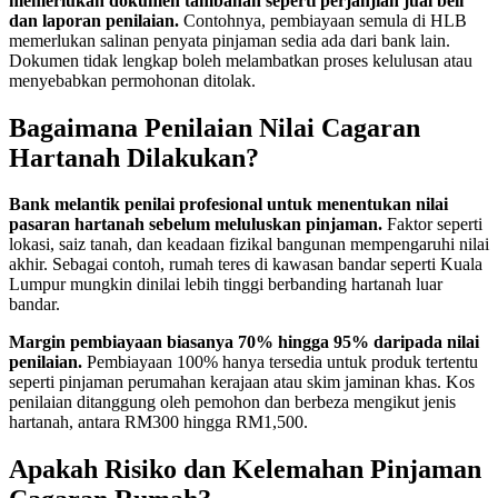
memerlukan dokumen tambahan seperti perjanjian jual beli
dan laporan penilaian.
Contohnya, pembiayaan semula di HLB
memerlukan salinan penyata pinjaman sedia ada dari bank lain.
Dokumen tidak lengkap boleh melambatkan proses kelulusan atau
menyebabkan permohonan ditolak.
Bagaimana Penilaian Nilai Cagaran
Hartanah Dilakukan?
Bank melantik penilai profesional untuk menentukan nilai
pasaran hartanah sebelum meluluskan pinjaman.
Faktor seperti
lokasi, saiz tanah, dan keadaan fizikal bangunan mempengaruhi nilai
akhir. Sebagai contoh, rumah teres di kawasan bandar seperti Kuala
Lumpur mungkin dinilai lebih tinggi berbanding hartanah luar
bandar.
Margin pembiayaan biasanya 70% hingga 95% daripada nilai
penilaian.
Pembiayaan 100% hanya tersedia untuk produk tertentu
seperti pinjaman perumahan kerajaan atau skim jaminan khas. Kos
penilaian ditanggung oleh pemohon dan berbeza mengikut jenis
hartanah, antara RM300 hingga RM1,500.
Apakah Risiko dan Kelemahan Pinjaman