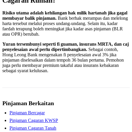
Cagaran Rumah?
Risiko utama adalah kehilangan hak milik hartanah jika gagal
membayar balik pinjaman.
Bank berhak merampas dan melelong
harta tersebut melalui proses undang-undang. Selain itu, kadar
faedah terapung boleh meningkat jika kadar asas pinjaman (BLR
atau OPR) berubah.
Yuran tersembunyi seperti fi guaman, insurans MRTA, dan caj
penyelesaian awal perlu dipertimbangkan.
Sebagai contoh,
Hong Leong Bank mengenakan fi penyelesaian awal 3% jika
pinjaman diselesaikan dalam tempoh 36 bulan pertama. Pemohon
juga perlu membayar premium takaful atau insurans kebakaran
sebagai syarat kelulusan.
Pinjaman Berkaitan
Pinjaman Bercagar
Pinjaman Cagaran KWSP
Pinjaman Cagaran Tanah