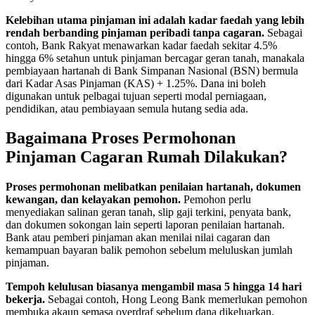
Kelebihan utama pinjaman ini adalah kadar faedah yang lebih
rendah berbanding pinjaman peribadi tanpa cagaran.
Sebagai
contoh, Bank Rakyat menawarkan kadar faedah sekitar 4.5%
hingga 6% setahun untuk pinjaman bercagar geran tanah, manakala
pembiayaan hartanah di Bank Simpanan Nasional (BSN) bermula
dari Kadar Asas Pinjaman (KAS) + 1.25%. Dana ini boleh
digunakan untuk pelbagai tujuan seperti modal perniagaan,
pendidikan, atau pembiayaan semula hutang sedia ada.
Bagaimana Proses Permohonan
Pinjaman Cagaran Rumah Dilakukan?
Proses permohonan melibatkan penilaian hartanah, dokumen
kewangan, dan kelayakan pemohon.
Pemohon perlu
menyediakan salinan geran tanah, slip gaji terkini, penyata bank,
dan dokumen sokongan lain seperti laporan penilaian hartanah.
Bank atau pemberi pinjaman akan menilai nilai cagaran dan
kemampuan bayaran balik pemohon sebelum meluluskan jumlah
pinjaman.
Tempoh kelulusan biasanya mengambil masa 5 hingga 14 hari
bekerja.
Sebagai contoh, Hong Leong Bank memerlukan pemohon
membuka akaun semasa overdraf sebelum dana dikeluarkan.