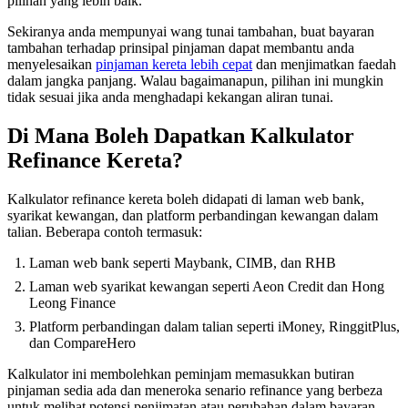
pilihan yang lebih baik.
Sekiranya anda mempunyai wang tunai tambahan, buat bayaran
tambahan terhadap prinsipal pinjaman dapat membantu anda
menyelesaikan
pinjaman kereta lebih cepat
dan menjimatkan faedah
dalam jangka panjang. Walau bagaimanapun, pilihan ini mungkin
tidak sesuai jika anda menghadapi kekangan aliran tunai.
Di Mana Boleh Dapatkan Kalkulator
Refinance Kereta?
Kalkulator refinance kereta boleh didapati di laman web bank,
syarikat kewangan, dan platform perbandingan kewangan dalam
talian. Beberapa contoh termasuk:
Laman web bank seperti Maybank, CIMB, dan RHB
Laman web syarikat kewangan seperti Aeon Credit dan Hong
Leong Finance
Platform perbandingan dalam talian seperti iMoney, RinggitPlus,
dan CompareHero
Kalkulator ini membolehkan peminjam memasukkan butiran
pinjaman sedia ada dan meneroka senario refinance yang berbeza
untuk melihat potensi penjimatan atau perubahan dalam bayaran