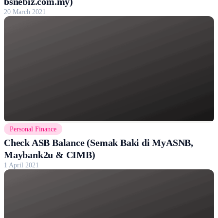
bsnebiz.com.my)
20 March 2021
Personal Finance
Check ASB Balance (Semak Baki di MyASNB,
Maybank2u & CIMB)
1 April 2021