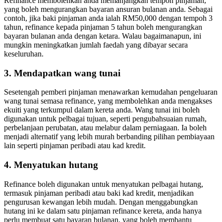
Refinance membolehkan anda memanjangkan tempoh pinjaman,
yang boleh mengurangkan bayaran ansuran bulanan anda. Sebagai
contoh, jika baki pinjaman anda ialah RM50,000 dengan tempoh 3
tahun, refinance kepada pinjaman 5 tahun boleh mengurangkan
bayaran bulanan anda dengan ketara. Walau bagaimanapun, ini
mungkin meningkatkan jumlah faedah yang dibayar secara
keseluruhan.
3. Mendapatkan wang tunai
Sesetengah pemberi pinjaman menawarkan kemudahan pengeluaran
wang tunai semasa refinance, yang membolehkan anda mengakses
ekuiti yang terkumpul dalam kereta anda. Wang tunai ini boleh
digunakan untuk pelbagai tujuan, seperti pengubahsuaian rumah,
perbelanjaan perubatan, atau melabur dalam perniagaan. Ia boleh
menjadi alternatif yang lebih murah berbanding pilihan pembiayaan
lain seperti pinjaman peribadi atau kad kredit.
4. Menyatukan hutang
Refinance boleh digunakan untuk menyatukan pelbagai hutang,
termasuk pinjaman peribadi atau baki kad kredit, menjadikan
pengurusan kewangan lebih mudah. Dengan menggabungkan
hutang ini ke dalam satu pinjaman refinance kereta, anda hanya
perlu membuat satu bayaran bulanan, yang boleh membantu