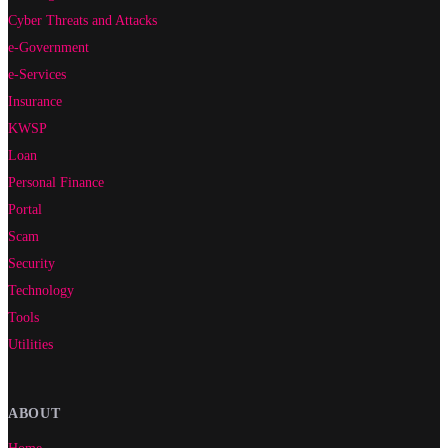
Cyber Threats and Attacks
e-Government
e-Services
Insurance
KWSP
Loan
Personal Finance
Portal
Scam
Security
Technology
Tools
Utilities
ABOUT
Home