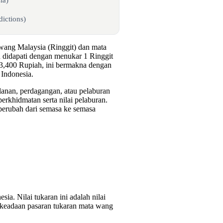
ictions)
 wang Malaysia (Ringgit) dan mata
 didapati dengan menukar 1 Ringgit
= 3,400 Rupiah, ini bermakna dengan
Indonesia.
alanan, perdagangan, atau pelaburan
rkhidmatan serta nilai pelaburan.
 berubah dari semasa ke semasa
sia. Nilai tukaran ini adalah nilai
 keadaan pasaran tukaran mata wang