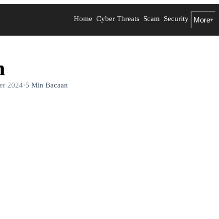
Home
Cyber Threats
Scam
Security
More
▾
h
er 2024
·
5 Min Bacaan