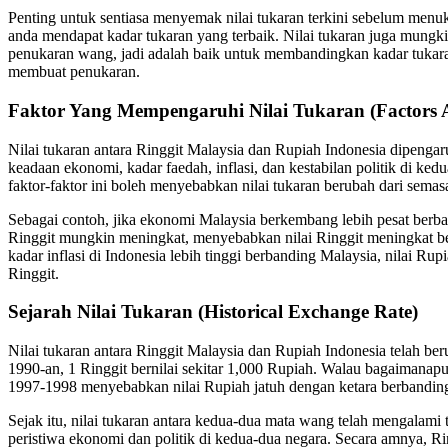
Penting untuk sentiasa menyemak nilai tukaran terkini sebelum men
anda mendapat kadar tukaran yang terbaik. Nilai tukaran juga mungkin
penukaran wang, jadi adalah baik untuk membandingkan kadar tukar
membuat penukaran.
Faktor Yang Mempengaruhi Nilai Tukaran (Factors A
Nilai tukaran antara Ringgit Malaysia dan Rupiah Indonesia dipengaruh
keadaan ekonomi, kadar faedah, inflasi, dan kestabilan politik di ke
faktor-faktor ini boleh menyebabkan nilai tukaran berubah dari semas
Sebagai contoh, jika ekonomi Malaysia berkembang lebih pesat berba
Ringgit mungkin meningkat, menyebabkan nilai Ringgit meningkat be
kadar inflasi di Indonesia lebih tinggi berbanding Malaysia, nilai 
Ringgit.
Sejarah Nilai Tukaran (Historical Exchange Rate)
Nilai tukaran antara Ringgit Malaysia dan Rupiah Indonesia telah be
1990-an, 1 Ringgit bernilai sekitar 1,000 Rupiah. Walau bagaimanap
1997-1998 menyebabkan nilai Rupiah jatuh dengan ketara berbanding
Sejak itu, nilai tukaran antara kedua-dua mata wang telah mengalami 
peristiwa ekonomi dan politik di kedua-dua negara. Secara amnya, Rin