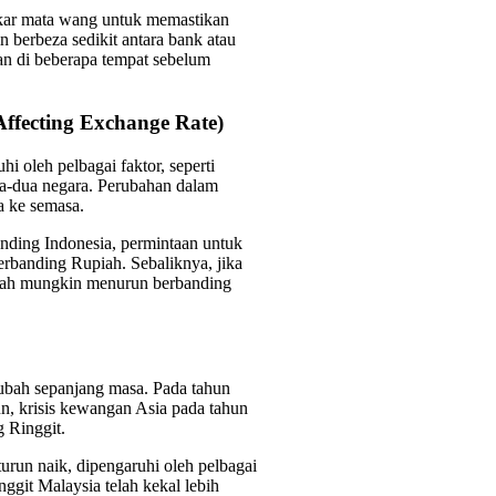
ukar mata wang untuk memastikan
 berbeza sedikit antara bank atau
an di beberapa tempat sebelum
ffecting Exchange Rate)
i oleh pelbagai faktor, seperti
dua-dua negara. Perubahan dalam
a ke semasa.
nding Indonesia, permintaan untuk
rbanding Rupiah. Sebaliknya, jika
Rupiah mungkin menurun berbanding
rubah sepanjang masa. Pada tahun
un, krisis kewangan Asia pada tahun
 Ringgit.
turun naik, dipengaruhi oleh pelbagai
ggit Malaysia telah kekal lebih