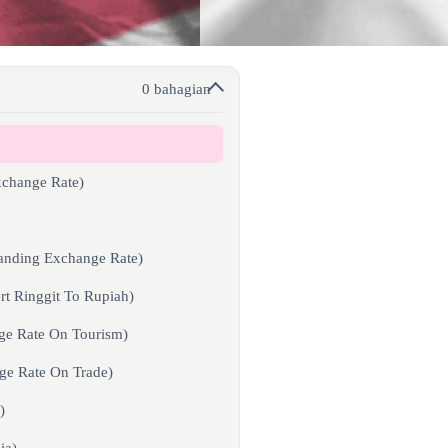
0 bahagian
xchange Rate)
anding Exchange Rate)
t Ringgit To Rupiah)
ge Rate On Tourism)
ge Rate On Trade)
)
ia)