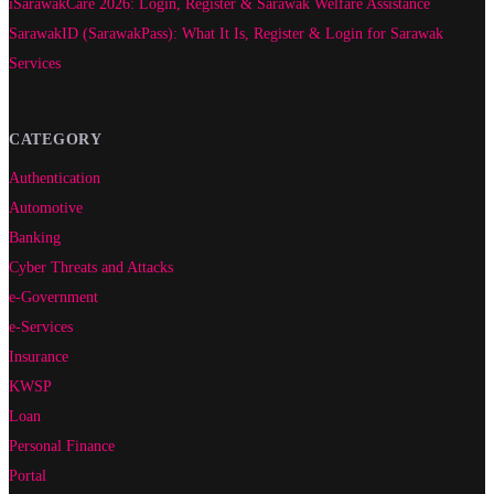
iSarawakCare 2026: Login, Register & Sarawak Welfare Assistance
SarawakID (SarawakPass): What It Is, Register & Login for Sarawak
Services
CATEGORY
Authentication
Automotive
Banking
Cyber Threats and Attacks
e-Government
e-Services
Insurance
KWSP
Loan
Personal Finance
Portal