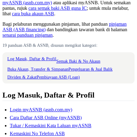
myASNB (asnb.com.my)
atau aplikasi myASNB. Untuk semakan
pantas, rujuk
cara semak baki ASB guna IC
; untuk mula melabur,
lihat
cara buka akaun ASB
.
Bagi pelaburan menggunakan pinjaman, lihat panduan
pinjaman
ASB (ASB financing)
dan bandingkan tawaran bank di halaman
senarai panduan pinjaman
.
19 panduan ASB & ASNB, disusun mengikut kategori:
Log Masuk, Daftar & Profil
Semak Baki & No Akaun
Buka Akaun, Transfer & Simpanan
Pengeluaran & Jual Balik
Dividen & Zakat
Pembiayaan ASB (Loan)
Log Masuk, Daftar & Profil
Login myASNB (asnb.com.my)
Cara Daftar ASB Online (myASNB)
Tukar / Kemaskini Kata Laluan myASNB
Kemaskini No Telefon ASB