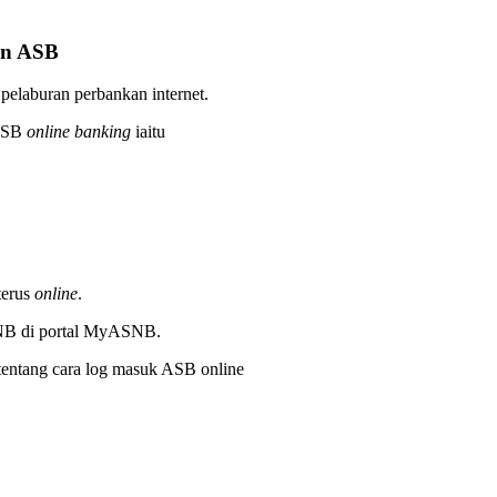
un ASB
elaburan perbankan internet.
 ASB
online banking
iaitu
terus
online
.
B di portal MyASNB.
entang cara log masuk ASB online