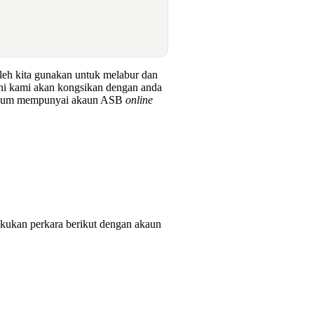
eh kita gunakan untuk melabur dan
ini kami akan kongsikan dengan anda
elum mempunyai akaun ASB
online
ukan perkara berikut dengan akaun