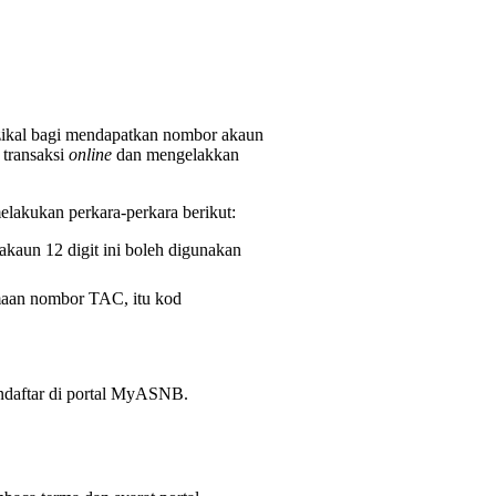
zikal bagi mendapatkan nombor akaun
 transaksi
online
dan mengelakkan
lakukan perkara-perkara berikut:
akaun 12 digit ini boleh digunakan
imaan nombor TAC, itu kod
endaftar di portal MyASNB.