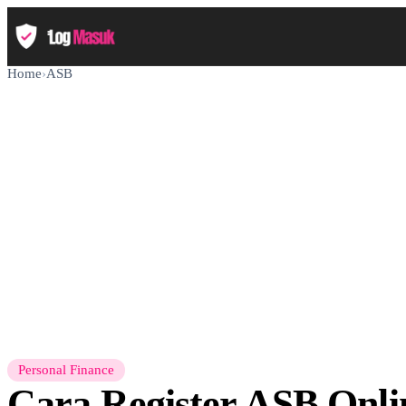
Home
›
ASB
Personal Finance
Cara Register ASB Onli