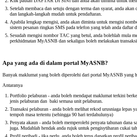
Klik pautan DAFTAR DI SINI dan anda akan diminta untuk memba
Setelah membaca dan setuju dengan terma dan syarat, anda akan d
dan langkah-langkah mudah untuk pendaftaran.
Apabila lengkap mengisi, anda akan diminta untuk mengisi nomb
sistem pesanan ringkas SMS pada telefon yang telah anda daftar 
Sesudah mengisi nombor TAC yang betul, anda bolehlah mula m
perkhidmatan MyASNB dan sekaligus boleh melakukan transaks
Apa yang ada di dalam portal MyASNB?
Banyak maklumat yang boleh diperolehi dari portal MyASNB yang han
Antaranya
Portfolio pelaburan - anda boleh mendapat maklumat terkini berk
jenis pelaburan dan baki semasa unit pelaburan.
Transaksi pelaburan - anda boleh melihat rekod urusniaga lepas 
tempoh masa tertentu (sehingga 90 hari terdahulunya)
Penyata akaun - anda boleh memperolehi penyata tahunan dana s
juga. Mudahlah hendak anda rujuk untuk pengisytiharan cukai ta
Profil peribadi - jika perlu, anda boleh terus dapatkan profil peri