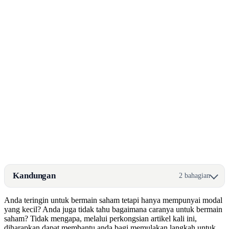
Kandungan
2 bahagian
Anda teringin untuk bermain saham tetapi hanya mempunyai modal
yang kecil? Anda juga tidak tahu bagaimana caranya untuk bermain
saham? Tidak mengapa, melalui perkongsian artikel kali ini,
diharapkan dapat membantu anda bagi memulakan langkah untuk