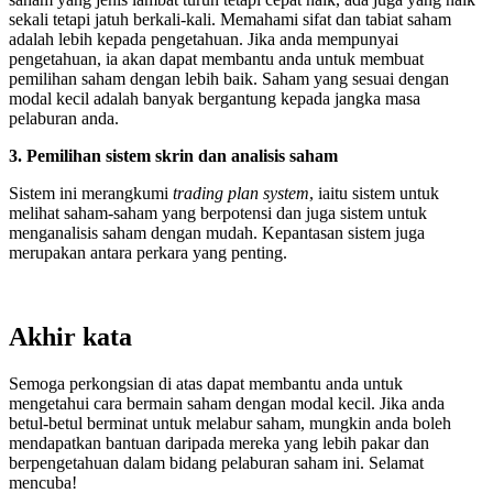
sekali tetapi jatuh berkali-kali. Memahami sifat dan tabiat saham
adalah lebih kepada pengetahuan. Jika anda mempunyai
pengetahuan, ia akan dapat membantu anda untuk membuat
pemilihan saham dengan lebih baik. Saham yang sesuai dengan
modal kecil adalah banyak bergantung kepada jangka masa
pelaburan anda.
3. Pemilihan sistem skrin dan analisis saham
Sistem ini merangkumi
trading plan system
, iaitu sistem untuk
melihat saham-saham yang berpotensi dan juga sistem untuk
menganalisis saham dengan mudah. Kepantasan sistem juga
merupakan antara perkara yang penting.
Akhir kata
Semoga perkongsian di atas dapat membantu anda untuk
mengetahui cara bermain saham dengan modal kecil. Jika anda
betul-betul berminat untuk melabur saham, mungkin anda boleh
mendapatkan bantuan daripada mereka yang lebih pakar dan
berpengetahuan dalam bidang pelaburan saham ini. Selamat
mencuba!