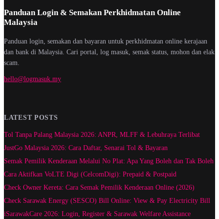
Panduan Login & Semakan Perkhidmatan Online
Malaysia
Panduan login, semakan dan bayaran untuk perkhidmatan online kerajaan
dan bank di Malaysia. Cari portal, log masuk, semak status, mohon dan elak
scam.
hello@logmasuk.my
LATEST POSTS
Tol Tanpa Palang Malaysia 2026: ANPR, MLFF & Lebuhraya Terlibat
JustGo Malaysia 2026: Cara Daftar, Senarai Tol & Bayaran
Semak Pemilik Kenderaan Melalui No Plat: Apa Yang Boleh dan Tak Boleh
Cara Aktifkan VoLTE Digi (CelcomDigi): Prepaid & Postpaid
Check Owner Kereta: Cara Semak Pemilik Kenderaan Online (2026)
Check Sarawak Energy (SESCO) Bill Online: View & Pay Electricity Bill
iSarawakCare 2026: Login, Register & Sarawak Welfare Assistance