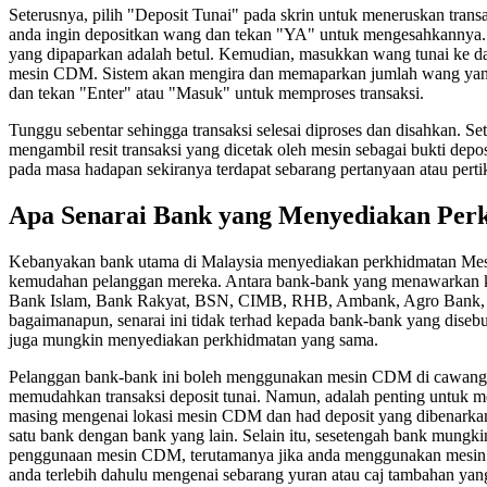
Seterusnya, pilih "Deposit Tunai" pada skrin untuk meneruskan tra
anda ingin depositkan wang dan tekan "YA" untuk mengesahkannya.
yang dipaparkan adalah betul. Kemudian, masukkan wang tunai ke d
mesin CDM. Sistem akan mengira dan memaparkan jumlah wang yang 
dan tekan "Enter" atau "Masuk" untuk memproses transaksi.
Tunggu sebentar sehingga transaksi selesai diproses dan disahkan. Set
mengambil resit transaksi yang dicetak oleh mesin sebagai bukti depos
pada masa hadapan sekiranya terdapat sebarang pertanyaan atau pertika
Apa Senarai Bank yang Menyediakan Pe
Kebanyakan bank utama di Malaysia menyediakan perkhidmatan Me
kemudahan pelanggan mereka. Antara bank-bank yang menawarkan 
Bank Islam, Bank Rakyat, BSN, CIMB, RHB, Ambank, Agro Bank, 
bagaimanapun, senarai ini tidak terhad kepada bank-bank yang disebu
juga mungkin menyediakan perkhidmatan yang sama.
Pelanggan bank-bank ini boleh menggunakan mesin CDM di cawanga
memudahkan transaksi deposit tunai. Namun, adalah penting untuk 
masing mengenai lokasi mesin CDM dan had deposit yang dibenarkan,
satu bank dengan bank yang lain. Selain itu, sesetengah bank mung
penggunaan mesin CDM, terutamanya jika anda menggunakan mesin
anda terlebih dahulu mengenai sebarang yuran atau caj tambahan ya