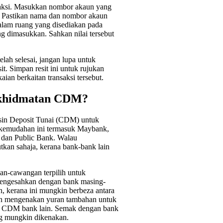
nsaksi. Masukkan nombor akaun yang
 Pastikan nama dan nombor akaun
alam ruang yang disediakan pada
dimasukkan. Sahkan nilai tersebut
elah selesai, jangan lupa untuk
it. Simpan resit ini untuk rujukan
ian berkaitan transaksi tersebut.
rkhidmatan CDM?
sin Deposit Tunai (CDM) untuk
kemudahan ini termasuk Maybank,
dan Public Bank. Walau
tkan sahaja, kerana bank-bank lain
n-cawangan terpilih untuk
mengesahkan dengan bank masing-
 kerana ini mungkin berbeza antara
kin mengenakan yuran tambahan untuk
 CDM bank lain. Semak dengan bank
ng mungkin dikenakan.