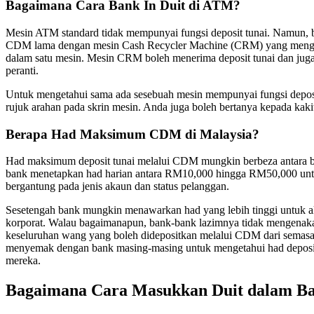
Bagaimana Cara Bank In Duit di ATM?
Mesin ATM standard tidak mempunyai fungsi deposit tunai. Namun, 
CDM lama dengan mesin Cash Recycler Machine (CRM) yang men
dalam satu mesin. Mesin CRM boleh menerima deposit tunai dan jug
peranti.
Untuk mengetahui sama ada sesebuah mesin mempunyai fungsi deposi
rujuk arahan pada skrin mesin. Anda juga boleh bertanya kepada kak
Berapa Had Maksimum CDM di Malaysia?
Had maksimum deposit tunai melalui CDM mungkin berbeza antara 
bank menetapkan had harian antara RM10,000 hingga RM50,000 untu
bergantung pada jenis akaun dan status pelanggan.
Sesetengah bank mungkin menawarkan had yang lebih tinggi untuk a
korporat. Walau bagaimanapun, bank-bank lazimnya tidak mengenak
keseluruhan wang yang boleh didepositkan melalui CDM dari semasa
menyemak dengan bank masing-masing untuk mengetahui had depos
mereka.
Bagaimana Cara Masukkan Duit dalam Ba