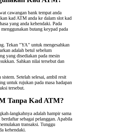
at cawangan bank tempat anda
kkan kad ATM anda ke dalam slot kad
ahasa yang anda kehendaki. Pada
 menggunakan butang keypad pada
ang. Tekan "YA" untuk mengesahkan
arkan adalah betul sebelum
ng yang disediakan pada mesin
kkan. Sahkan nilai tersebut dan
sistem. Setelah selesai, ambil resit
enting untuk rujukan pada masa hadapan
aksi tersebut.
DM Tanpa Kad ATM?
gkah-langkahnya adalah hampir sama
berdaftar sebagai pelanggan. Apabila
memulakan transaksi. Tunggu
da kehendaki.