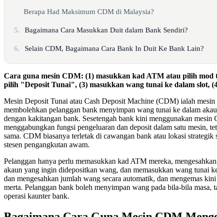
Berapa Had Maksimum CDM di Malaysia?
5.
Bagaimana Cara Masukkan Duit dalam Bank Sendiri?
6.
Selain CDM, Bagaimana Cara Bank In Duit Ke Bank Lain?
Cara guna mesin CDM: (1) masukkan kad ATM atau pilih mod 
pilih "Deposit Tunai", (3) masukkan wang tunai ke dalam slot, (
Mesin Deposit Tunai atau Cash Deposit Machine (CDM) ialah mesin 
membolehkan pelanggan bank menyimpan wang tunai ke dalam akaun
dengan kakitangan bank. Sesetengah bank kini menggunakan mesin
menggabungkan fungsi pengeluaran dan deposit dalam satu mesin, te
sama. CDM biasanya terletak di cawangan bank atau lokasi strategik 
stesen pengangkutan awam.
Pelanggan hanya perlu memasukkan kad ATM mereka, mengesahkan 
akaun yang ingin didepositkan wang, dan memasukkan wang tunai 
dan mengesahkan jumlah wang secara automatik, dan mengemas kini 
merta. Pelanggan bank boleh menyimpan wang pada bila-bila masa, t
operasi kaunter bank.
Bagaimana Cara Guna Mesin CDM Meng