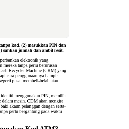
tanpa kad, (2) masukkan PIN dan
4) sahkan jumlah dan ambil resit.
perbankan elektronik yang
 mereka tanpa perlu berurusan
 Cash Recycler Machine (CRM) yang
tapi cara penggunaannya hampir
seperti pusat membeli-belah atau
identiti menggunakan PIN, memilih
ke dalam mesin. CDM akan mengira
baki akaun pelanggan dengan serta-
anpa perlu bergantung pada waktu
gunakan Kad ATM?