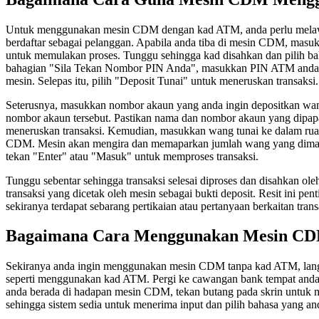
Untuk menggunakan mesin CDM dengan kad ATM, anda perlu melaw
berdaftar sebagai pelanggan. Apabila anda tiba di mesin CDM, masu
untuk memulakan proses. Tunggu sehingga kad disahkan dan pilih b
bahagian "Sila Tekan Nombor PIN Anda", masukkan PIN ATM anda
mesin. Selepas itu, pilih "Deposit Tunai" untuk meneruskan transaksi.
Seterusnya, masukkan nombor akaun yang anda ingin depositkan w
nombor akaun tersebut. Pastikan nama dan nombor akaun yang dipap
meneruskan transaksi. Kemudian, masukkan wang tunai ke dalam rua
CDM. Mesin akan mengira dan memaparkan jumlah wang yang dimasu
tekan "Enter" atau "Masuk" untuk memproses transaksi.
Tunggu sebentar sehingga transaksi selesai diproses dan disahkan oleh 
transaksi yang dicetak oleh mesin sebagai bukti deposit. Resit ini p
sekiranya terdapat sebarang pertikaian atau pertanyaan berkaitan trans
Bagaimana Cara Menggunakan Mesin C
Sekiranya anda ingin menggunakan mesin CDM tanpa kad ATM, lan
seperti menggunakan kad ATM. Pergi ke cawangan bank tempat anda 
anda berada di hadapan mesin CDM, tekan butang pada skrin untuk 
sehingga sistem sedia untuk menerima input dan pilih bahasa yang an