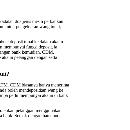
adalah dua jenis mesin perbankan
an untuk pengeluaran wang tunai,
uat deposit tunai ke dalam akaun
 mempunyai fungsi deposit, ia
kitangan bank kemudian. CDM,
e akaun pelanggan dengan serta-
uit?
ad ATM, CDM biasanya hanya menerima
anda boleh mendepositkan wang ke
tanpa perlu mempunyai akaun di bank
bolehkan pelanggan menggunakan
a bank. Semak dengan bank anda