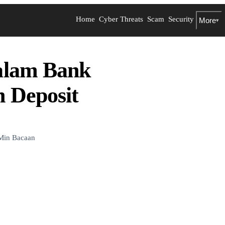
Home
Cyber Threats
Scam
Security
More
▾
alam Bank
 Deposit
Min Bacaan