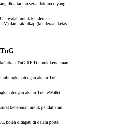
ang didaftarkan serta dokumen yang
ID hanyalah untuk kenderaan
 (SUV) dan trak pikap (kenderaan kelas
t TnG
ndaftarkan TnG RFID untuk kenderaan
eh dihubungkan dengan akaun TnG
ubungkan dengan akaun TnG eWallet
surat kebenaran untuk pendaftaran
, boleh didapati di dalam portal