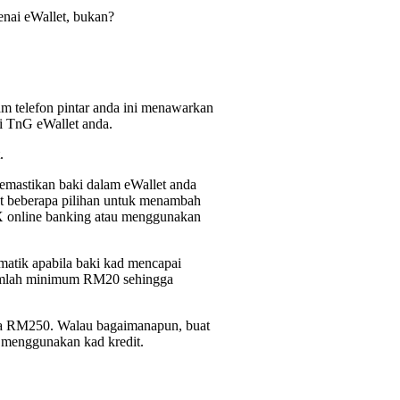
nai eWallet, bukan?
am telefon pintar anda ini menawarkan
i TnG eWallet anda.
.
emastikan baki dalam eWallet anda
t beberapa pilihan untuk menambah
PX online banking atau menggunakan
matik apabila baki kad mencapai
m jumlah minimum RM20 sehingga
ga RM250. Walau bagaimanapun, buat
g menggunakan kad kredit.