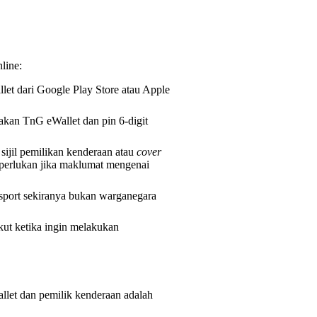
line:
let dari Google Play Store atau Apple
an TnG eWallet dan pin 6-digit
sijil pemilikan kenderaan atau
cover
iperlukan jika maklumat mengenai
port sekiranya bukan warganegara
kut ketika ingin melakukan
llet dan pemilik kenderaan adalah