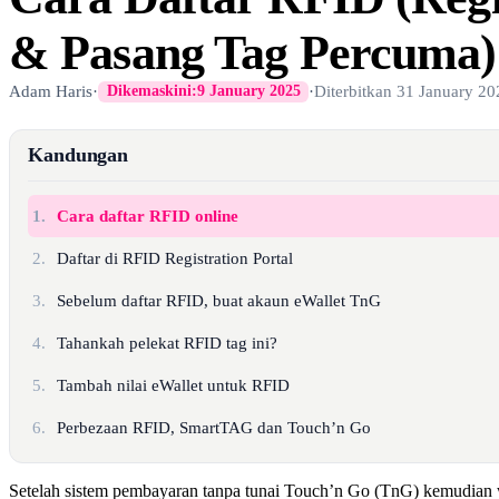
& Pasang Tag Percuma)
Adam Haris
·
·
Diterbitkan
31 January 20
Dikemaskini:
9 January 2025
Kandungan
1.
Cara daftar RFID online
2.
Daftar di RFID Registration Portal
3.
Sebelum daftar RFID, buat akaun eWallet TnG
4.
Tahankah pelekat RFID tag ini?
5.
Tambah nilai eWallet untuk RFID
6.
Perbezaan RFID, SmartTAG dan Touch’n Go
Setelah sistem pembayaran tanpa tunai Touch’n Go (TnG) kemudian 