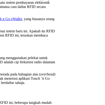
atu sistem pembayaran elektronik
imana cara daftar RFID secara
ch n Go eWallet
, yang biasanya orang
ai sistem baru ini. Apakah itu RFID
istem RFID ini, teruskan membaca
yang menggunakan pelekat untuk
ID adalah cip frekuensi radio dalaman
berada pada bahagian atas (
overhead)
lak menerusi aplikasi Touch ‘n Go
berdaftar sahaja.
RFID ini, beberapa langkah mudah