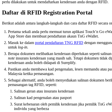
perlu dilakukan untuk mendaftarkan kenderaan anda dengan RFID.
Daftar di RFID Registration Portal
Berikut adalah antara langkah-langkah dan cara daftar RFID secara on
Pertama sekali anda perlu memuat turun aplikasi Touch’n Go eWal
App Store dan membuat pendaftaran akaun TnG eWallet.
Masuk ke dalam
portal pendaftaran TNG RFID
dengan menggunak
untuk
log-in.
Berapa dokumen melibatkan kenderaan diperlukan seperti salinan 
note
insurans kenderaan yang masih sah. Tetapi dokumen tidak d
kenderaan anda boleh didapati di Sureplify.
Pastikan anda membawa kad pengenalan, lesen memandu atau pas
Malaysia ketika pemasangan.
Sebagai alternatif, anda boleh menyediakan salinan dokumen beri
pemasangan tag RFID, seperti:
Salinan geran atau insurans kenderaan
Salinan kad pengenalan atau pasport
Surat kebenaran oleh pemilik kenderaan jika pemilik TnG eWa
individu yang berbeza