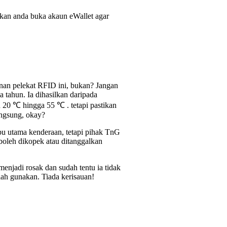
kan anda buka akaun eWallet agar
nan pelekat RFID ini, bukan? Jangan
a tahun. Ia dihasilkan daripada
h 20 ℃ hingga 55 ℃ . tetapi pastikan
angsung, okay?
mpu utama kenderaan, tetapi pihak TnG
 boleh dikopek atau ditanggalkan
menjadi rosak dan sudah tentu ia tidak
lah gunakan. Tiada kerisauan!