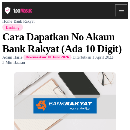
Home
›
Bank Rakyat
Banking
Cara Dapatkan No Akaun
Bank Rakyat (Ada 10 Digit)
Adam Haris
·
·
Diterbitkan
1 April 2022
·
Dikemaskini:
10 June 2026
3 Min Bacaan