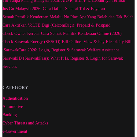
Tol Tanpa Palang Malaysia 2026: ANPR, MLFF & Lebuhraya Terlibat
JustGo Malaysia 2026: Cara Daftar, Senarai Tol & Bayaran
Semak Pemilik Kenderaan Melalui No Plat: Apa Yang Boleh dan Tak Boleh
Cara Aktifkan VoLTE Digi (CelcomDigi): Prepaid & Postpaid
Check Owner Kereta: Cara Semak Pemilik Kenderaan Online (2026)
Check Sarawak Energy (SESCO) Bill Online: View & Pay Electricity Bill
iSarawakCare 2026: Login, Register & Sarawak Welfare Assistance
SarawakID (SarawakPass): What It Is, Register & Login for Sarawak
Services
CATEGORY
Authentication
Automotive
Banking
Cyber Threats and Attacks
e-Government