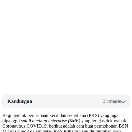
Kandungan
2 bahagian
Bagi pemilik perusahaan kecil dan sederhana (PKS) yang juga
dipanggil
small medium enterprise (SME)
yang terjejas dek wabak
Coronavirus COVID19, berikut adalah cara buat permohonan BSN
Micro i Kredit dalam pakej PKS Prihatin yang diumumkan oleh