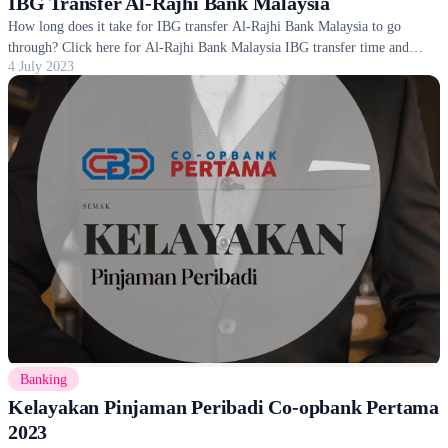
IBG Transfer Al-Rajhi Bank Malaysia
How long does it take for IBG transfer Al-Rajhi Bank Malaysia to go
through? Click here for Al-Rajhi Bank Malaysia IBG transfer time and
4 July 2023
always check the transfer status.
Banking
Kelayakan Pinjaman Peribadi Co-opbank Pertama
2023