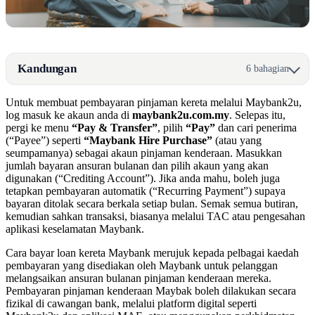
Kandungan
6 bahagian
Untuk membuat pembayaran pinjaman kereta melalui Maybank2u,
log masuk ke akaun anda di
maybank2u.com.my
. Selepas itu,
pergi ke menu
“Pay & Transfer”
, pilih
“Pay”
dan cari penerima
(“Payee”) seperti
“Maybank Hire Purchase”
(atau yang
seumpamanya) sebagai akaun pinjaman kenderaan. Masukkan
jumlah bayaran ansuran bulanan dan pilih akaun yang akan
digunakan (“Crediting Account”). Jika anda mahu, boleh juga
tetapkan pembayaran automatik (“Recurring Payment”) supaya
bayaran ditolak secara berkala setiap bulan. Semak semua butiran,
kemudian sahkan transaksi, biasanya melalui TAC atau pengesahan
aplikasi keselamatan Maybank.
Cara bayar loan kereta Maybank merujuk kepada pelbagai kaedah
pembayaran yang disediakan oleh Maybank untuk pelanggan
melangsaikan ansuran bulanan pinjaman kenderaan mereka.
Pembayaran pinjaman kenderaan Maybak boleh dilakukan secara
fizikal di cawangan bank, melalui platform digital seperti