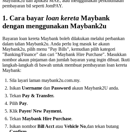
Maybank2u dan aplikasi MAE, atau menggunakan perkhidmatan
pembayaran bil seperti JomPAY.
1. Cara bayar
loan kereta
Maybank
dengan menggunakan Maybank2u
Bayaran loan kereta Maybank boleh dilakukan melalui perbankan
dalam talian Maybank2u. Anda perlu log masuk ke akaun
Maybank2u, pilih menu "Pay Bills", kemudian pilih kategori
"Banking/Finance" dan cari "Maybank Hire Purchase". Masukkan
nombor akaun pinjaman dan jumlah bayaran yang ingin dibuat. Ikuti
langkah-langkah di bawah untuk membuat pembayaran loan kereta
Maybank:
Sila layari laman maybank2u.com.my.
Isikan
Username
dan
Password
akaun Maybank2U anda.
Tekan
Pay & Transfer.
Pilih
Pay
.
Klik
Payee/ New Payment.
Tekan
Maybank Hire Purchase
.
Isikan nombor
Bill Acct
atau
Vehicle
No
,dan tekan butang
Confirm.