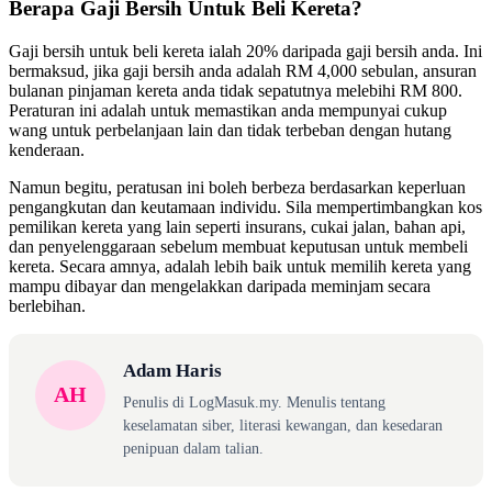
Berapa Gaji Bersih Untuk Beli Kereta?
Gaji bersih untuk beli kereta ialah 20% daripada gaji bersih anda. Ini
bermaksud, jika gaji bersih anda adalah RM 4,000 sebulan, ansuran
bulanan pinjaman kereta anda tidak sepatutnya melebihi RM 800.
Peraturan ini adalah untuk memastikan anda mempunyai cukup
wang untuk perbelanjaan lain dan tidak terbeban dengan hutang
kenderaan.
Namun begitu, peratusan ini boleh berbeza berdasarkan keperluan
pengangkutan dan keutamaan individu. Sila mempertimbangkan kos
pemilikan kereta yang lain seperti insurans, cukai jalan, bahan api,
dan penyelenggaraan sebelum membuat keputusan untuk membeli
kereta. Secara amnya, adalah lebih baik untuk memilih kereta yang
mampu dibayar dan mengelakkan daripada meminjam secara
berlebihan.
Adam Haris
AH
Penulis di LogMasuk.my. Menulis tentang
keselamatan siber, literasi kewangan, dan kesedaran
penipuan dalam talian.