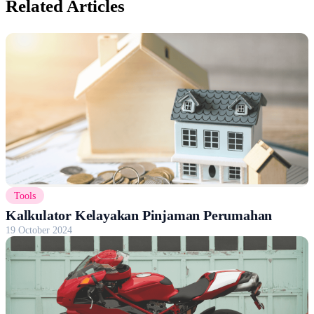
Related Articles
Tools
Kalkulator Kelayakan Pinjaman Perumahan
19 October 2024