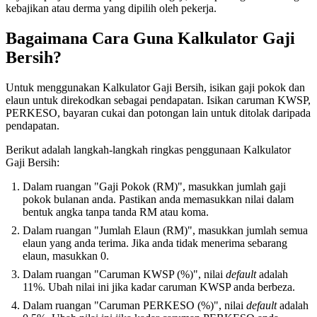
kebajikan atau derma yang dipilih oleh pekerja.
Bagaimana Cara Guna Kalkulator Gaji
Bersih?
Untuk menggunakan Kalkulator Gaji Bersih, isikan gaji pokok dan
elaun untuk direkodkan sebagai pendapatan. Isikan caruman KWSP,
PERKESO, bayaran cukai dan potongan lain untuk ditolak daripada
pendapatan.
Berikut adalah langkah-langkah ringkas penggunaan Kalkulator
Gaji Bersih:
Dalam ruangan "Gaji Pokok (RM)", masukkan jumlah gaji
pokok bulanan anda. Pastikan anda memasukkan nilai dalam
bentuk angka tanpa tanda RM atau koma.
Dalam ruangan "Jumlah Elaun (RM)", masukkan jumlah semua
elaun yang anda terima. Jika anda tidak menerima sebarang
elaun, masukkan 0.
Dalam ruangan "Caruman KWSP (%)", nilai
default
adalah
11%. Ubah nilai ini jika kadar caruman KWSP anda berbeza.
Dalam ruangan "Caruman PERKESO (%)", nilai
default
adalah