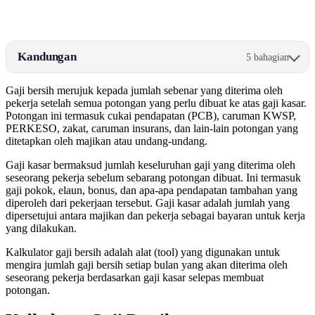
Kandungan
5 bahagian
Gaji bersih merujuk kepada jumlah sebenar yang diterima oleh
pekerja setelah semua potongan yang perlu dibuat ke atas gaji kasar.
Potongan ini termasuk cukai pendapatan (PCB), caruman KWSP,
PERKESO, zakat, caruman insurans, dan lain-lain potongan yang
ditetapkan oleh majikan atau undang-undang.
Gaji kasar bermaksud jumlah keseluruhan gaji yang diterima oleh
seseorang pekerja sebelum sebarang potongan dibuat. Ini termasuk
gaji pokok, elaun, bonus, dan apa-apa pendapatan tambahan yang
diperoleh dari pekerjaan tersebut. Gaji kasar adalah jumlah yang
dipersetujui antara majikan dan pekerja sebagai bayaran untuk kerja
yang dilakukan.
Kalkulator gaji bersih adalah alat (tool) yang digunakan untuk
mengira jumlah gaji bersih setiap bulan yang akan diterima oleh
seseorang pekerja berdasarkan gaji kasar selepas membuat
potongan.