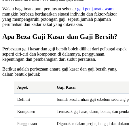
Walau bagaimanapun, peratusan sebenar
gaji penjawat awam
mungkin berbeza berdasarkan situasi individu dan faktor-faktor
yang mempengaruhi potongan gaji, seperti jumlah pinjaman
perumahan dan kadar zakat yang dikenakan.
Apa Beza Gaji Kasar dan Gaji Bersih?
Perbezaan gaji kasar dan gaji bersih boleh dilihat dari pelbagai aspek
seperti ciri-ciri dan komponen di dalamnya, penggunaan,
kepentingan dan pembahagian dari sudut peratusan.
Berikut adalah perbezaan antara gaji kasar dan gaji bersih yang
dalam bentuk jadual:
Aspek
Gaji Kasar
Definisi
Jumlah keseluruhan gaji sebelum sebarang 
Komponen
Termasuk gaji asas, elaun, bonus, dan pend
Penggunaan
Digunakan dalam perjanjian gaji dan dokum