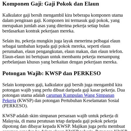
Komponen Gaji: Gaji Pokok dan Elaun
Kalkulator gaji bersih mengambil kira beberapa komponen utama
dalam pengiraan gaji. Komponen ini termasuk gaji pokok, yang
merupakan jumlah asas yang diterima pekerja setiap bulan
berdasarkan kontrak pekerjaan mereka.
Selain itu, pekerja mungkin juga layak menerima pelbagai elaun
sebagai tambahan kepada gaji pokok mereka, seperti elaun
perumahan, elaun pengangkutan, elaun makan, dan elaun telefon.
Elaun-elaun ini bertujuan untuk membantu pekerja menampung
perbelanjaan khusus yang berkaitan dengan pekerjaan mereka.
Potongan Wajib: KWSP dan PERKESO
Selain komponen gaji, kalkulator gaji bersih juga mengambil kira
potongan wajib yang perlu dibuat daripada gaji kasar pekerja. Dua
potongan utama adalah
caruman Kumpulan Wang Simpanan
Pekerja
(KWSP) dan potongan Pertubuhan Keselamatan Sosial
(PERKESO).
KWSP adalah skim simpanan persaraan wajib untuk pekerja di
Malaysia, di mana peratusan tetap daripada gaji pokok pekerja
dipotong dan dibayar kepada KWSP. Majikan juga perlu membuat