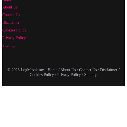
About Us
Contact Us
Disclaimer
Cookies Policy
Privacy Policy
Sitemap
© 2026 LogMasuk.my ·
Home
/
About Us
/
Contact Us
/
Disclaimer
/
Cookies Policy
/
Privacy Policy
/
Sitemap