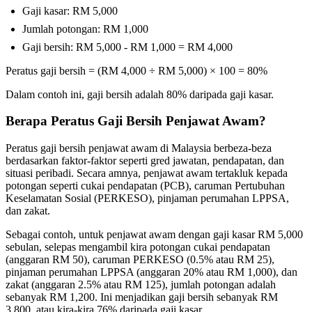
Gaji kasar: RM 5,000
Jumlah potongan: RM 1,000
Gaji bersih: RM 5,000 - RM 1,000 = RM 4,000
Peratus gaji bersih = (RM 4,000 ÷ RM 5,000) × 100 = 80%
Dalam contoh ini, gaji bersih adalah 80% daripada gaji kasar.
Berapa Peratus Gaji Bersih Penjawat Awam?
Peratus gaji bersih penjawat awam di Malaysia berbeza-beza
berdasarkan faktor-faktor seperti gred jawatan, pendapatan, dan
situasi peribadi. Secara amnya, penjawat awam tertakluk kepada
potongan seperti cukai pendapatan (PCB), caruman Pertubuhan
Keselamatan Sosial (PERKESO), pinjaman perumahan LPPSA,
dan zakat.
Sebagai contoh, untuk penjawat awam dengan gaji kasar RM 5,000
sebulan, selepas mengambil kira potongan cukai pendapatan
(anggaran RM 50), caruman PERKESO (0.5% atau RM 25),
pinjaman perumahan LPPSA (anggaran 20% atau RM 1,000), dan
zakat (anggaran 2.5% atau RM 125), jumlah potongan adalah
sebanyak RM 1,200. Ini menjadikan gaji bersih sebanyak RM
3,800, atau kira-kira 76% daripada gaji kasar.