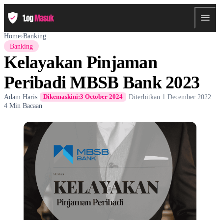
Home
›
Banking
Banking
Kelayakan Pinjaman
Peribadi MBSB Bank 2023
Adam Haris
·
·
Diterbitkan
1 December 2022
·
Dikemaskini:
3 October 2024
4 Min Bacaan