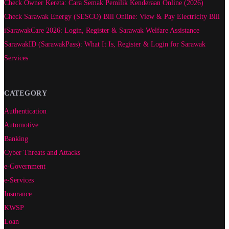
Check Owner Kereta: Cara Semak Pemilik Kenderaan Online (2026)
Check Sarawak Energy (SESCO) Bill Online: View & Pay Electricity Bill
iSarawakCare 2026: Login, Register & Sarawak Welfare Assistance
SarawakID (SarawakPass): What It Is, Register & Login for Sarawak
Services
CATEGORY
Authentication
Automotive
Banking
Cyber Threats and Attacks
e-Government
e-Services
Insurance
KWSP
Loan